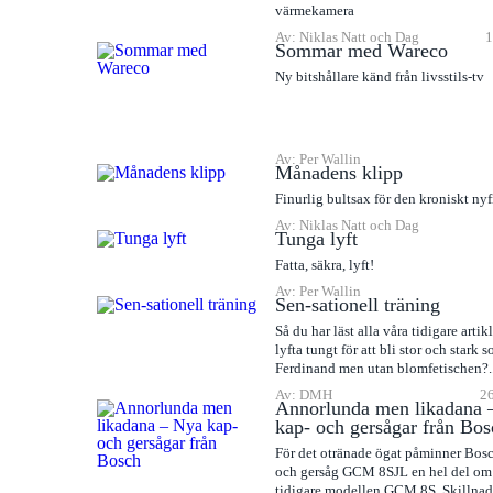
värmekamera
Av: Niklas Natt och Dag
1
Sommar med Wareco
Ny bitshållare känd från livsstils-tv
Av: Per Wallin
Månadens klipp
Finurlig bultsax för den kroniskt ny
Av: Niklas Natt och Dag
Tunga lyft
Fatta, säkra, lyft!
Av: Per Wallin
Sen-sationell träning
Så du har läst alla våra tidigare artik
lyfta tungt för att bli stor och stark 
Ferdinand men utan blomfetischen?..
Av: DMH
26
Annorlunda men likadana 
kap- och gersågar från Bos
För det otränade ögat påminner Bos
och gersåg GCM 8SJL en hel del om
tidigare modellen GCM 8S. Skillnade