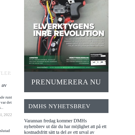
FLER
PRENUMERERA NU
 av
ade runt
 var det
DMHS NYHETSBREV
..
il, 2022
Varannan fredag kommer DMHs
nyhetsbrev ut där du har möjlighet att på ett
slutad
kostnadsfritt sätt ta del av ett urval av