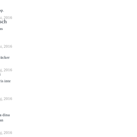
pp.
ni, 2016
osch
ss
ni, 2016
räcker
j, 2016
n
is inte
j, 2016
la dina
an
j, 2016