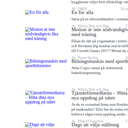
byggherrar väljer bort tillräckligt v
Av: DMH
29 a
En för alla
Satsa på en allroundmaskin i somma
Av: Niklas Natt och Dag
2
Motion är inte nödvändigtv
med träning
Flåsar du lätt på yogamattan i tretti
och förväntar dig resultat som kvalif
till Crossfit Games 2017? Menar du at
Av: Pierre Kjellin
2
Bilningsmaskin med sportb
Atlas Copco satsar på elektronisk
bränsleinsprutning
Av: Niklas Natt och Dag
2
Tjänsteförmedlarna – Hitta
nya uppdrag på nätet
Är du en nystartad firma som försöker
på marknaden? Eller har du redan ett
behöver några extra uppdrag under...
Av: Miguel Guerrero
1
Dags att välja ställning