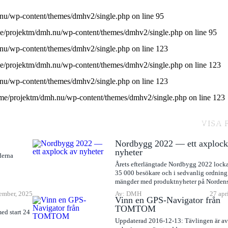
nu/wp-content/themes/dmhv2/single.php
on line
95
e/projektm/dmh.nu/wp-content/themes/dmhv2/single.php
on line
95
nu/wp-content/themes/dmhv2/single.php
on line
123
e/projektm/dmh.nu/wp-content/themes/dmhv2/single.php
on line
123
nu/wp-content/themes/dmhv2/single.php
on line
123
me/projektm/dmh.nu/wp-content/themes/dmhv2/single.php
on line
123
VISA 
Nordbygg 2022 — ett axplock
nyheter
derna
Årets efterlängtade Nordbygg 2022 lock
35 000 besökare och i sedvanlig ordning
mängder med produktnyheter på Nordens.
ember, 2025
Av: DMH
27 apr
Vinn en GPS-Navigator från
TOMTOM
ed start 24
Uppdaterad 2016-12-13: Tävlingen är av