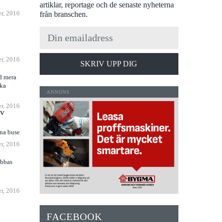
artiklar, reportage och de senaste nyheterna
r, 2016
från branschen.
r, 2016
SKRIV UPP DIG
d mera
ika
r, 2016
uv
nna buse
r, 2016
abbas
r, 2016
FACEBOOK