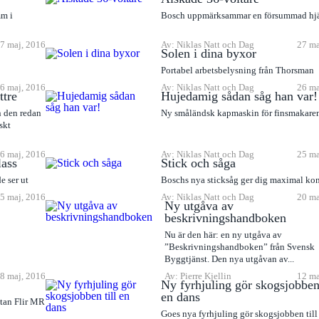
mm i
Bosch uppmärksammar en försummad hjä
7 maj, 2016
Av: Niklas Natt och Dag
27 ma
Solen i dina byxor
Portabel arbetsbelysning från Thorsman
6 maj, 2016
Av: Niklas Natt och Dag
26 ma
ttre
Hujedamig sådan såg han var!
än den redan
Ny småländsk kapmaskin för finsmakare
iskt
6 maj, 2016
Av: Niklas Natt och Dag
25 ma
lass
Stick och såga
e ser ut
Boschs nya sticksåg ger dig maximal kon
5 maj, 2016
Av: Niklas Natt och Dag
20 ma
Ny utgåva av
beskrivningshandboken
Nu är den här: en ny utgåva av
”Beskrivningshandboken” från Svensk
Byggtjänst. Den nya utgåvan av...
8 maj, 2016
Av: Pierre Kjellin
12 ma
Ny fyrhjuling gör skogsjobben 
en dans
utan Flir MR
Goes nya fyrhjuling gör skogsjobben till