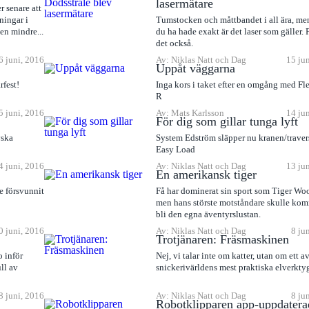
lasermätare
 senare att
ningar i
Tumstocken och måttbandet i all ära, men
en mindre...
du ha hade exakt är det laser som gäller. 
det också.
6 juni, 2016
Av: Niklas Natt och Dag
15 ju
Uppåt väggarna
fest!
Inga kors i taket efter en omgång med Fl
R
5 juni, 2016
Av: Mats Karlsson
14 ju
För dig som gillar tunga lyft
tyska
System Edström släpper nu kranen/trave
Easy Load
4 juni, 2016
Av: Niklas Natt och Dag
13 ju
En amerikansk tiger
e försvunnit
Få har dominerat sin sport som Tiger Wo
men hans störste motståndare skulle kom
bli den egna äventyrslustan.
0 juni, 2016
Av: Niklas Natt och Dag
8 ju
Trotjänaren: Fräsmaskinen
 inför
Nej, vi talar inte om katter, utan om ett a
ll av
snickerivärldens mest praktiska elverkty
8 juni, 2016
Av: Niklas Natt och Dag
8 ju
Robotklipparen app-uppdatera