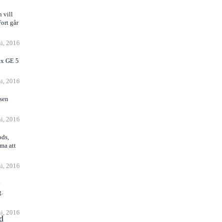
 vill
Fort går
ni, 2016
ex GE 5
ni, 2016
rsen
ni, 2016
ods,
ma att
ni, 2016
v
g.
ni, 2016
d