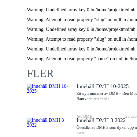
Warning
: Undefined array key 0 in
/home/projektm/dmh.
Warning
: Attempt to read property "slug" on null in
/hom
Warning
: Undefined array key 0 in
/home/projektm/dmh.
Warning
: Attempt to read property "slug" on null in
/hom
Warning
: Undefined array key 0 in
/home/projektm/dmh.
Warning
: Attempt to read property "name" on null in
/ho
FLER
Innehåll DMH 10-2025
Ett nytt nummer av DMH – Den Mo
Hantverkaren är här
Av: DMH
23 dec
Innehåll DMH 3 2022
Översikt av DMH 3 som dyker upp m
mars.