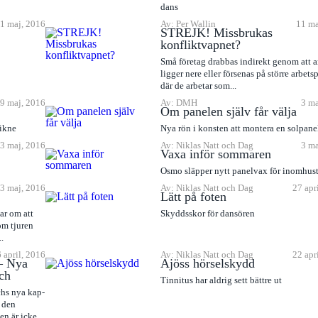
dans
1 maj, 2016
Av: Per Wallin
11 ma
STREJK! Missbrukas
konfliktvapnet?
Små företag drabbas indirekt genom att a
ligger nere eller försenas på större arbets
där de arbetar som...
9 maj, 2016
Av: DMH
3 ma
Om panelen själv får välja
fikne
Nya rön i konsten att montera en solpane
3 maj, 2016
Av: Niklas Natt och Dag
3 ma
Vaxa inför sommaren
Osmo släpper nytt panelvax för inomhust
3 maj, 2016
Av: Niklas Natt och Dag
27 apr
Lätt på foten
lar om att
Skyddsskor för dansören
som tjuren
.
 april, 2016
Av: Niklas Natt och Dag
22 apr
– Nya
Ajöss hörselskydd
ch
Tinnitus har aldrig sett bättre ut
chs nya kap-
 den
n är icke...