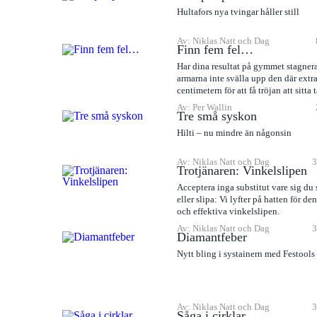
Hultafors nya tvingar håller still
Av: Niklas Natt och Dag
Finn fem fel…
Har dina resultat på gymmet stagnera
armarna inte svälla upp den där extr
centimetern för att få tröjan att sitta t
Av: Per Wallin
Tre små syskon
Hilti – nu mindre än någonsin
Av: Niklas Natt och Dag
3
Trotjänaren: Vinkelslipen
Acceptera inga substitut vare sig du
eller slipa: Vi lyfter på hatten för den
och effektiva vinkelslipen.
Av: Niklas Natt och Dag
3
Diamantfeber
Nytt bling i systainern med Festools 
Av: Niklas Natt och Dag
3
Såga i cirklar