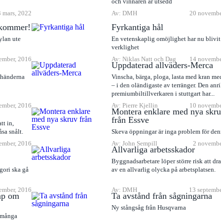
och vinnaren är utsedd
 mars, 2022
Av: DMH
20 novembe
n kommer!
Fyrkantiga hål
ylan ute
En vetenskaplig omöjlighet har nu blivit
verklighet
ember, 2016
Av: Niklas Natt och Dag
14 novembe
Uppdaterad allväders-Merca
 händerna
Vinscha, bärga, ploga, lasta med kran me
– i den oländigaste av terränger. Den anr
premiumbiltillverkaren i stuttgart har...
ember, 2016
Av: Pierre Kjellin
10 novembe
Montera enklare med nya skr
från Essve
tt in,
sa snålt.
Skeva öppningar är inga problem för de
ember, 2016
Av: John Sempill
2 novembe
Allvarliga arbetsskador
Byggnadsarbetare löper större risk att dr
gori ska gå
av en allvarlig olycka på arbetsplatsen.
ember, 2016
Av: DMH
13 septembe
ap om
Ta avstånd från sågningarna
Ny stångsåg från Husqvarna
t många