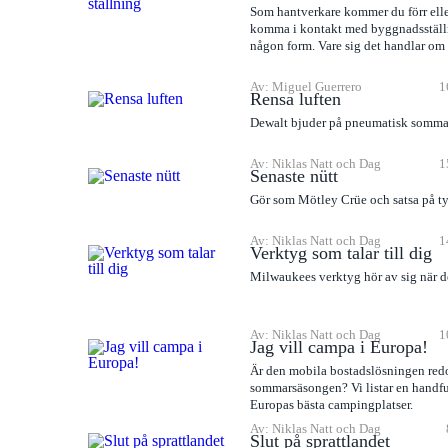
Som hantverkare kommer du förr eller
komma i kontakt med byggnadsställ
någon form. Vare sig det handlar om 
Av: Miguel Guerrero
1
Rensa luften
Dewalt bjuder på pneumatisk sommar
Av: Niklas Natt och Dag
1
Senaste nütt
Gör som Mötley Crüe och satsa på 
Av: Niklas Natt och Dag
1
Verktyg som talar till dig
Milwaukees verktyg hör av sig när d
Av: Niklas Natt och Dag
1
Jag vill campa i Europa!
Är den mobila bostadslösningen redo
sommarsäsongen? Vi listar en handfu
Europas bästa campingplatser.
Av: Niklas Natt och Dag
Slut på sprattlandet