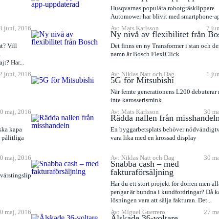
Husqvarnas populära robotgräsklippare
Automower har blivit med smartphone-a
8 juni, 2016
Av: Mats Karlsson
7 ju
Ny nivå av flexibilitet från B
t? Vill
Det finns en ny Transformer i stan och de
a
namn är Bosch FlexiClick
ajt? Har...
2 juni, 2016
Av: Niklas Natt och Dag
1 ju
5G för Mitsubishi
När femte generationens L200 debuterar 
inte karosserismink
0 maj, 2016
Av: Mats Karlsson
30 ma
Rädda nallen från misshandel
 ska kapa
En byggarbetsplats behöver nödvändigtv
 pålitliga
vara lika med en krossad display
0 maj, 2016
Av: Niklas Natt och Dag
30 ma
Snabba cash – med
fakturaförsäljning
värstingslip
Har du ett stort projekt för dörren men al
pengar är bundna i kundfordringar? Då k
lösningen vara att sälja fakturan. Det...
0 maj, 2016
Av: Miguel Guerrero
27 ma
Älskade 36-voltare