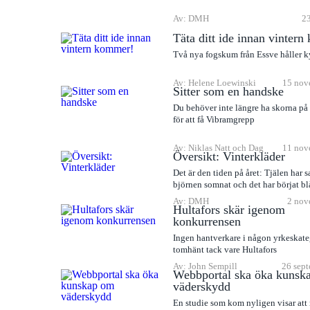
Av: DMH
23
Täta ditt ide innan vinter
Två nya fogskum från Essve håller k
Av: Helene Loewinski
15 nov
Sitter som en handske
Du behöver inte längre ha skorna på
för att få Vibramgrepp
Av: Niklas Natt och Dag
11 nov
Översikt: Vinterkläder
Det är den tiden på året: Tjälen har sa
björnen somnat och det har börjat blå
Av: DMH
2 nov
Hultafors skär igenom
konkurrensen
Ingen hantverkare i någon yrkeskate
tomhänt tack vare Hultafors
Av: John Sempill
26 sept
Webbportal ska öka kunsk
väderskydd
En studie som kom nyligen visar at