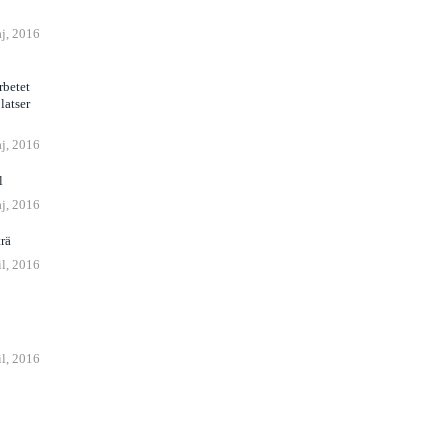
j, 2016
rbetet
platser
j, 2016
l
j, 2016
rä
il, 2016
il, 2016