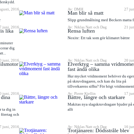
äderskydd.
ugusti, 2016
Av: DMH
27 ju
Man blir så matt
r
Slipp grundmålning med Beckers matta f
7 juni, 2016
Av: Niklas Natt och Dag
21 ju
is lika
Rensa luften
Noxite: Ett tak som gör klimatet bättre
o minuter
icerar dig
t...
0 juni, 2016
Av: Niklas Natt och Dag
20 ju
ilsmotor
Elverktyg – samma vridmome
fast ändå olika
Hur mycket vridmoment behöver du egen
på skruvdragaren, och kan du lita på
tillverkarens siffra? För högt vridmomen
skada...
0 juni, 2016
Av: Pierre Kjellin
17 ju
 dina
Bättre, längre och starkare
Makitas nya slagskruvdragare bjuder på 
 ta dig in
allt
 företag och
7 juni, 2016
Av: Niklas Natt och Dag
16 ju
Trotjänaren: Dödsstråle blev