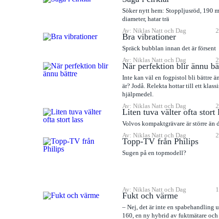
Söker nytt hem: Stoppljusröd, 190 
diameter, hatar trä
Av: Niklas Natt och Dag
2
Bra vibrationer
Spräck bubblan innan det är försent
Av: Niklas Natt och Dag
2
När perfektion blir ännu bä
Inte kan väl en fogpistol bli bättre 
är? Jodå. Relekta hottar till ett klass
hjälpmedel.
Av: Niklas Natt och Dag
2
Liten tuva välter ofta stort 
Volvos kompaktgrävare är större än d
Av: Niklas Natt och Dag
2
Topp-TV från Philips
Sugen på en topmodell?
Av: Niklas Natt och Dag
1
Fukt och värme
– Nej, det är inte en spabehandling 
160, en ny hybrid av fuktmätare och