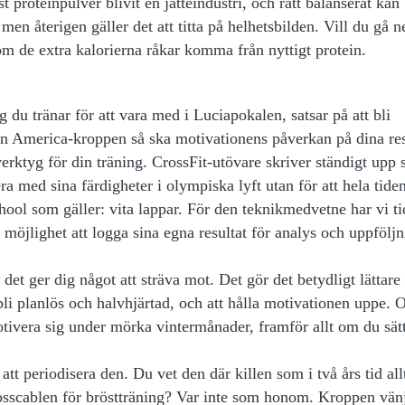
t proteinpulver blivit en jätteindustri, och rätt balanserat kan
men återigen gäller det att titta på helhetsbilden. Vill du gå ne
om de extra kalorierna råkar komma från nyttigt protein.
g du tränar för att vara med i Luciapokalen, satsar på att bli
ain America-kroppen så ska motivationens påverkan på dina res
t verktyg för din träning. CrossFit-utövare skriver ständigt upp 
jera med sina färdigheter i olympiska lyft utan för att hela tide
chool som gäller: vita lappar. För den teknikmedvetne har vi ti
öjlighet att logga sina egna resultat för analys och uppföljn
det ger dig något att sträva mot. Det gör det betydligt lättare 
bli planlös och halvhjärtad, och att hålla motivationen uppe.
 motivera sig under mörka vintermånader, framför allt om du sät
att periodisera den. Du vet den där killen som i två års tid all
rosscablen för bröstträning? Var inte som honom. Kroppen vänj