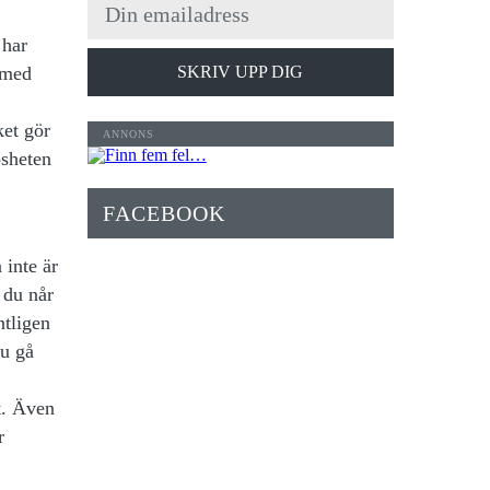
 har
 med
SKRIV UPP DIG
ket gör
ösheten
FACEBOOK
 inte är
r du når
ntligen
du gå
t. Även
r