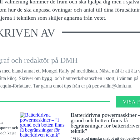
 all välmening kommer de fram och ska hjälpa dig men i själva
om hur de ska anpassa övningar och antal till dina förutsättni
ljerna i tekniken som skiljer agnarna från vetet.
KRIVEN AV
ograf och redaktör på DMH
s med bland annat ett Mongol Rally på meritlistan. Nästa mål är att äta 
a åtta kilo). Skriver om bygg- och hantverksbranschen i stort, i väntan på
quin-författare. Tar gärna emot tips från er på per.wallin@dmh.nu.
VISA 
Batteridrivna powermaskiner –
grund och botten finns få
ån
begränsningar för batteridrive
sporter och
teknik”
 och kajer
”Vi förstod ganska snabbt att det behövdes