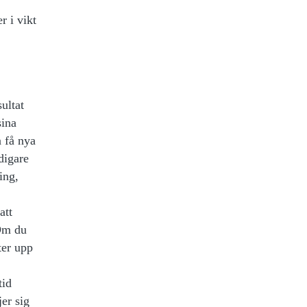
r i vikt
ultat
sina
n få nya
digare
ing,
att
 Om du
ter upp
tid
er sig