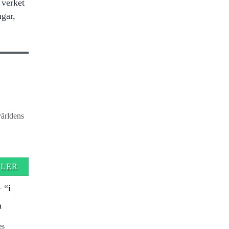
 verket
ngar,
världens
FLER
 “i
n