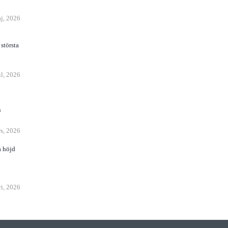
j, 2026
största
il, 2026
n
s, 2026
å höjd
ri, 2026