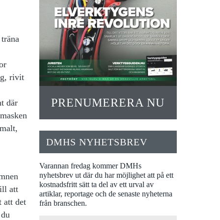
 träna
or
, rivit
PRENUMERERA NU
t där
atmasken
malt,
DMHS NYHETSBREV
Varannan fredag kommer DMHs
nyhetsbrev ut där du har möjlighet att på ett
ömnen
kostnadsfritt sätt ta del av ett urval av
ll att
artiklar, reportage och de senaste nyheterna
 att det
från branschen.
 du