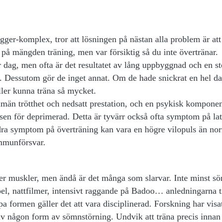
r-komplex, tror att lösningen på nästan alla problem är att
a på mängden träning, men var försiktig så du inte övertränar.
 dag, men ofta är det resultatet av lång uppbyggnad och en st
. Dessutom gör de inget annat. Om de hade snickrat en hel dag
heller kunna träna så mycket.
llmän trötthet och nedsatt prestation, och en psykisk komponen
nsen för deprimerad. Detta är tyvärr också ofta symptom på l
dra symptom på överträning kan vara en högre vilopuls än nor
immunförsvar.
gger muskler, men ändå är det många som slarvar. Inte minst s
pel, nattfilmer, intensivt raggande på Badoo… anledningarna ti
a formen gäller det att vara disciplinerad. Forskning har visat
r av någon form av sömnstörning. Undvik att träna precis innan