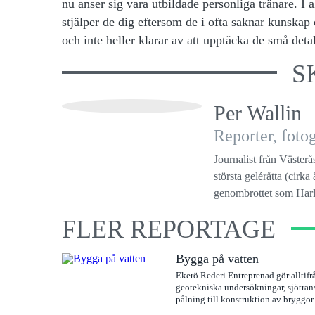
nu anser sig vara utbildade personliga tränare. I
stjälper de dig eftersom de i ofta saknar kunskap 
och inte heller klarar av att upptäcka de små deta
S
Per Wallin
Reporter, fot
Journalist från Västerå
största geléråtta (cirk
genombrottet som Harle
FLER REPORTAGE
Bygga på vatten
Ekerö Rederi Entreprenad gör alltifr
geotekniska undersökningar, sjötran
pålning till konstruktion av bryggor