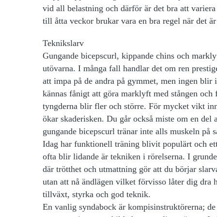
vid all belastning och därför är det bra att varie
till åtta veckor brukar vara en bra regel när det ä
Teknikslarv
Gungande bicepscurl, kippande chins och markly
utövarna. I många fall handlar det om ren prestige. 
att impa på de andra på gymmet, men ingen blir 
kännas fånigt att göra marklyft med stången och f
tyngderna blir fler och större. För mycket vikt i
ökar skaderisken. Du går också miste om en del a
gungande bicepscurl tränar inte alls muskeln på s
Idag har funktionell träning blivit populärt och e
ofta blir lidande är tekniken i rörelserna. I grun
där trötthet och utmattning gör att du börjar sla
utan att nå ändlägen vilket förvisso låter dig dr
tillväxt, styrka och god teknik.
En vanlig syndabock är kompisinstruktörerna; de s