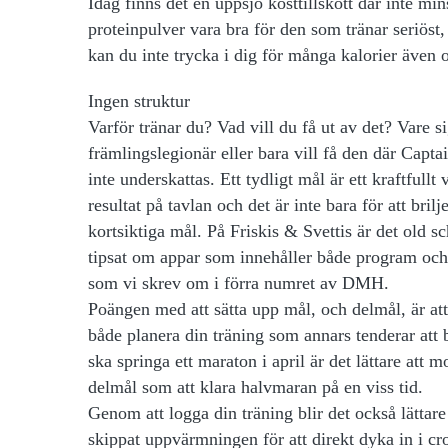
Idag finns det en uppsjö kosttillskott där inte mins
proteinpulver vara bra för den som tränar seriöst, 
kan du inte trycka i dig för många kalorier även 
Ingen struktur
Varför tränar du? Vad vill du få ut av det? Vare si
främlingslegionär eller bara vill få den där Capt
inte underskattas. Ett tydligt mål är ett kraftfull
resultat på tavlan och det är inte bara för att bril
kortsiktiga mål. På Friskis & Svettis är det old s
tipsat om appar som innehåller både program och m
som vi skrev om i förra numret av DMH.
Poängen med att sätta upp mål, och delmål, är att 
både planera din träning som annars tenderar att 
ska springa ett maraton i april är det lättare att
delmål som att klara halvmaran på en viss tid.
Genom att logga din träning blir det också lättare 
skippat uppvärmningen för att direkt dyka in i c