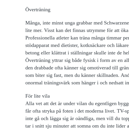
Överträning
Många, inte minst unga grabbar med Schwarzenegge
lite mer. Visst kan det finnas utrymme för att ök
Professionella atleter kan träna många timmar per
stödapparat med dietister, kotknäckare och läkare
betong eller klättrat i ställningar skulle inte de 
Överträning yttrar sig både fysisk i form av en a
den drabbade ofta känner sig omotiverad till grä
som biter sig fast, men du känner skillnaden. An
onormal träningsvärk som hänger i och nedsatt 
För lite vila
Alla vet att det är under vilan du egentligen by
får ofta stryka på foten i det moderna livet. TV-s
inte gå och lägga sig är oändliga, men vill du topp
tar i snitt sju minuter att somna om du inte lide