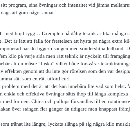
ra sitt program, sina övningar och intensitet vid jämna mellanr
r dags att göra något annat.
ft med böjd rygg… Exemplen på dålig teknik är lika många 
Det är lätt att falla för frestelsen att hysta på några extra ki
imponerad när du ligger i sängen med sönderslitna ledband. D
em kilo på varje sida men rätt teknik är nyckeln till framgång
nnebär att du måste ”fuska” vilket både försvårar teknikträning
v effekten genom att du inte gör rörelsen som den var design
amma sätt som en rätt utförd curl.
tt problem med det är att det kan innebära lite vad som helst.
den enkla och effektiva övningar sätts ihop till långa komplexa
rva med formen. Chins och pullups förvandlas till en rotations
a hakan över stången fler gånger än tidigare men knappast främj
om tränat lite längre, lyckats slänga på sig några kilo muskl