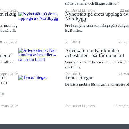
större batterier och längre drifttid.”
4 juni, 2026
Av: David Liljefors
22 ma
en riktig
Nyhetstätt på årets upplaga av
Nordbygg
ln, men nog
Produktnyheterna var många på Sveriges 
du så vill,
B2B-mässa
8 maj, 2026
Av: DMH
27 apr
:
Advokaterna: När kunden
ingen”
avbeställer – så får du betalt
är allt du
Som hantverkare behöver du inte stå uta
ersättning
9 april, 2026
Av: DMH
26 mar
för
Tema: Stegar
m är
De bästa mobila lösningarna för arbete p
ill
 mars, 2026
Av: David Liljefors
18 februa