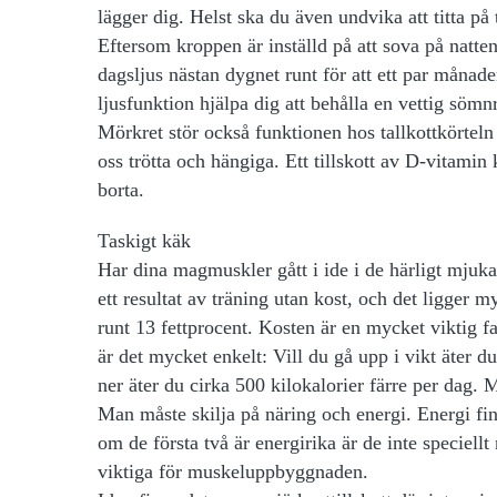
lägger dig. Helst ska du även undvika att titta på
Eftersom kroppen är inställd på att sova på natte
dagsljus nästan dygnet runt för att ett par månad
ljusfunktion hjälpa dig att behålla en vettig sömn
Mörkret stör också funktionen hos tallkottkörtel
oss trötta och hängiga. Ett tillskott av D-vitamin
borta.
Taskigt käk
Har dina magmuskler gått i ide i de härligt mjuka
ett resultat av träning utan kost, och det ligger m
runt 13 fettprocent. Kosten är en mycket viktig 
är det mycket enkelt: Vill du gå upp i vikt äter d
ner äter du cirka 500 kilokalorier färre per dag. 
Man måste skilja på näring och energi. Energi finn
om de första två är energirika är de inte speciell
viktiga för muskeluppbyggnaden.