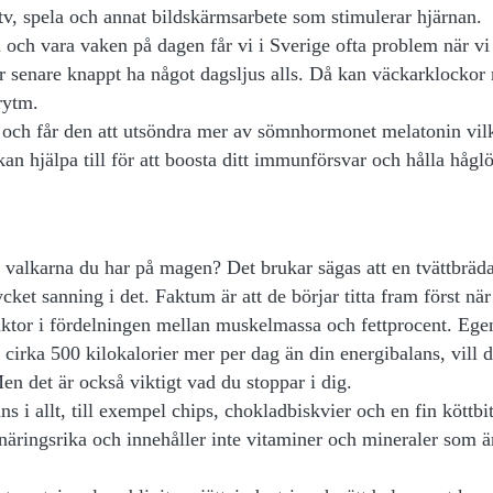
 tv, spela och annat bildskärmsarbete som stimulerar hjärnan.
n och vara vaken på dagen får vi i Sverige ofta problem när vi
er senare knappt ha något dagsljus alls. Då kan väckarklockor
rytm.
n och får den att utsöndra mer av sömnhormonet melatonin vil
 kan hjälpa till för att boosta ditt immunförsvar och hålla hågl
 valkarna du har på magen? Det brukar sägas att en tvättbräda
ycket sanning i det. Faktum är att de börjar titta fram först nä
faktor i fördelningen mellan muskelmassa och fettprocent. Ege
u cirka 500 kilokalorier mer per dag än din energibalans, vill 
Men det är också viktigt vad du stoppar i dig.
s i allt, till exempel chips, chokladbiskvier och en fin köttbi
t näringsrika och innehåller inte vitaminer och mineraler som ä