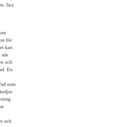
um. Sex
som
lon för
et kan
 när
en och
ad. En
 Vad som
 kedjor
övning
ar
er och