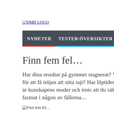
NYHETER
TESTER/ÖVERSIKTER
Finn fem fel…
Har dina resultat på gymmet stagnerat? V
för att få tröjan att sitta tajt? Har löpt
är kunskapens moder och trots att du säk
fastnat i någon av fällorna…