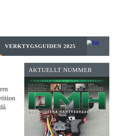
VERKTYGSGUIDEN 2025
AKTUELLT NUMMER
ern
tition
ndå