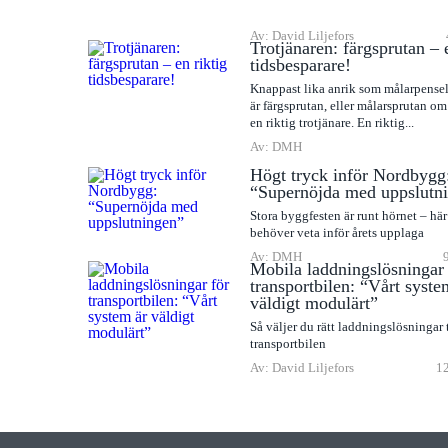
Av: David Liljefors
Trotjänaren: färgsprutan – 
tidsbesparare!
Knappast lika anrik som målarpense
är färgsprutan, eller målarsprutan om 
en riktig trotjänare. En riktig...
Av: DMH
Högt tryck inför Nordbygg
“Supernöjda med uppslutn
Stora byggfesten är runt hörnet – här 
behöver veta inför årets upplaga
Av: DMH
Mobila laddningslösningar 
transportbilen: “Vårt syste
väldigt modulärt”
Så väljer du rätt laddningslösningar t
transportbilen
Av: David Liljefors
12