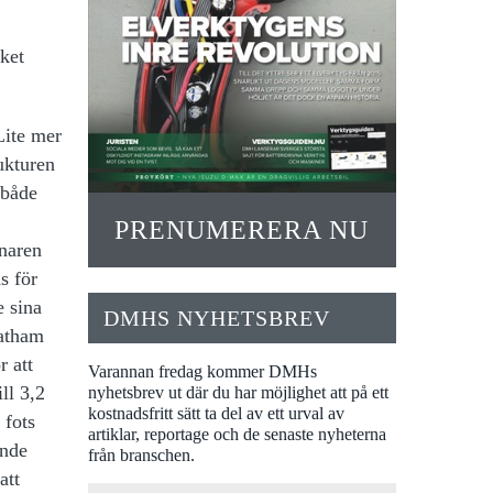
ket
Lite mer
ukturen
 både
PRENUMERERA NU
nnaren
s för
e sina
DMHS NYHETSBREV
hatham
r att
Varannan fredag kommer DMHs
ll 3,2
nyhetsbrev ut där du har möjlighet att på ett
kostnadsfritt sätt ta del av ett urval av
 fots
artiklar, reportage och de senaste nyheterna
unde
från branschen.
att