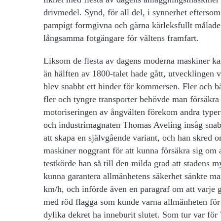
drivmedel. Synd, för all del, i synnerhet eftersom
pampigt formgivna och gärna kärleksfullt målade
långsamma fotgängare för vältens framfart.
Liksom de flesta av dagens moderna maskiner kan å
än hälften av 1800-talet hade gått, utvecklingen 
blev snabbt ett hinder för kommersen. Fler och b
fler och tyngre transporter behövde man försäkra
motoriseringen av ångvälten förekom andra typer 
och industrimagnaten Thomas Aveling insåg snabb
att skapa en självgående variant, och han skred om
maskiner noggrant för att kunna försäkra sig om 
testkörde han så till den milda grad att stadens m
kunna garantera allmänhetens säkerhet sänkte man
km/h, och införde även en paragraf om att varje gi
med röd flagga som kunde varna allmänheten för 
dylika dekret ha inneburit slutet. Som tur var för