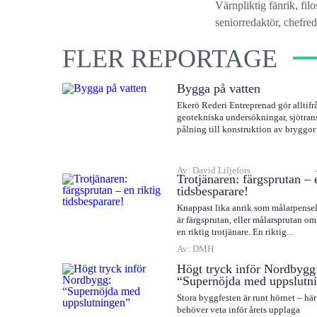
Värnpliktig fänrik, fil
seniorredaktör, chefreda
FLER REPORTAGE
Bygga på vatten
Ekerö Rederi Entreprenad gör alltifr
geotekniska undersökningar, sjötran
pålning till konstruktion av bryggor
Av: David Liljefors
Trotjänaren: färgsprutan – 
tidsbesparare!
Knappast lika anrik som målarpense
är färgsprutan, eller målarsprutan om 
en riktig trotjänare. En riktig...
Av: DMH
Högt tryck inför Nordbygg
“Supernöjda med uppslutn
Stora byggfesten är runt hörnet – här 
behöver veta inför årets upplaga