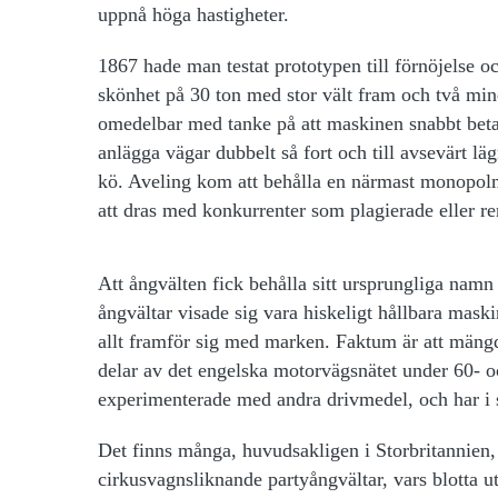
uppnå höga hastigheter.
1867 hade man testat prototypen till förnöjelse 
skönhet på 30 ton med stor vält fram och två mindr
omedelbar med tanke på att maskinen snabbt betala
anlägga vägar dubbelt så fort och till avsevärt läg
kö. Aveling kom att behålla en närmast monopolmä
att dras med konkurrenter som plagierade eller re
Att ångvälten fick behålla sitt ursprungliga namn 
ångvältar visade sig vara hiskeligt hållbara mas
allt framför sig med marken. Faktum är att mängde
delar av det engelska motorvägsnätet under 60- 
experimenterade med andra drivmedel, och har i sl
Det finns många, huvudsakligen i Storbritannien,
cirkusvagnsliknande partyångvältar, vars blotta u