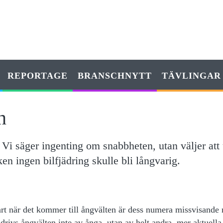
REPORTAGE
BRANSCHNYTT
TÄVLINGAR
n
. Vi säger ingenting om snabbheten, utan väljer att
en ingen bilfjädring skulle bli långvarig.
art när det kommer till ångvälten är dess numera missvisande
rivs ångvälten inte av ånga, utan av helt andra, mer aktuella