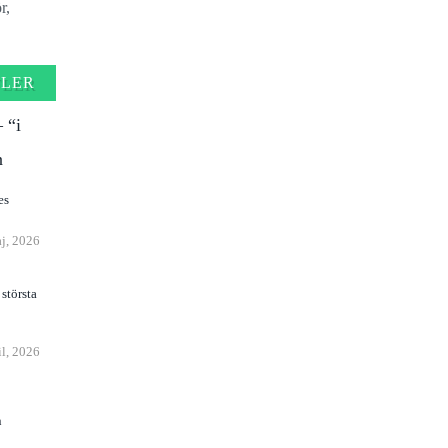
r,
FLER
 “i
n
j, 2026
största
il, 2026
n