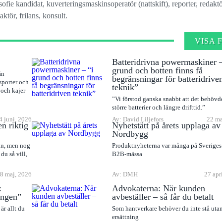
osofie kandidat, kuverteringsmaskinsoperatör (nattskift), reporter, redaktö
ktör, frilans, konsult.
VISA 
Batteridrivna powermaskiner –
grund och botten finns få
ån
begränsningar för batteridrive
sporter och
teknik”
 och kajer
”Vi förstod ganska snabbt att det behövdes
större batterier och längre drifttid.”
4 juni, 2026
Av: David Liljefors
22 ma
en riktig
Nyhetstätt på årets upplaga av
Nordbygg
ln, men nog
Produktnyheterna var många på Sveriges 
du så vill,
B2B-mässa
8 maj, 2026
Av: DMH
27 apr
:
Advokaterna: När kunden
ingen”
avbeställer – så får du betalt
är allt du
Som hantverkare behöver du inte stå uta
ersättning