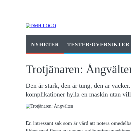
NYHETER
TESTER/ÖVERSIKTER
Trotjänaren: Ångvälte
Den är stark, den är tung, den är vacker
komplikationer hylla en maskin utan vilk
En intressant sak som är värd att notera omedelb
likhet med flesta av dagens anläggningsmaskiner d