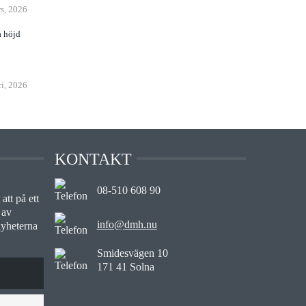
s, 2026
å höjd
ri, 2026
KONTAKT
08-510 608 90
att på ett
 av
info@dmh.nu
nyheterna
Smidesvägen 10
171 41 Solna