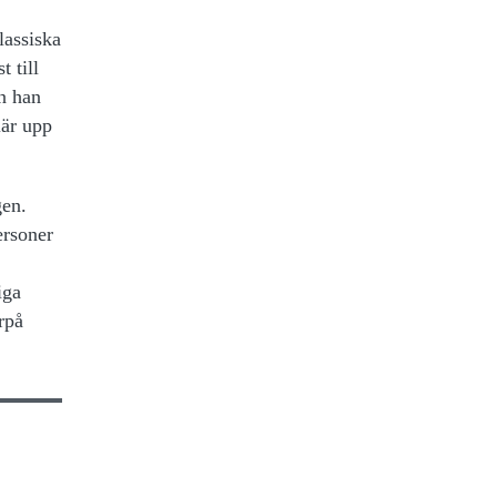
lassiska
 till
en han
lär upp
gen.
ersoner
iga
rpå