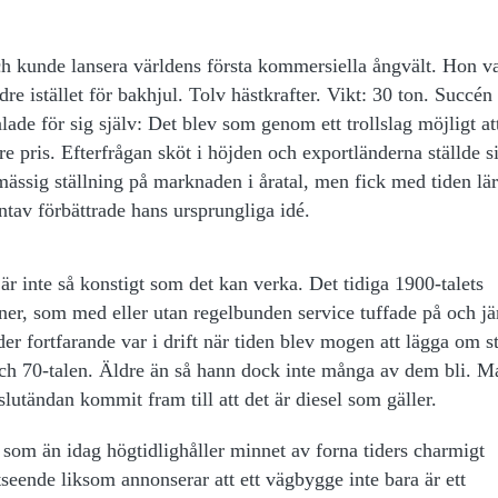
och kunde lansera världens första kommersiella ångvält. Hon v
e istället för bakhjul. Tolv hästkrafter. Vikt: 30 ton. Succén
de för sig själv: Det blev som genom ett trollslag möjligt at
re pris. Efterfrågan sköt i höjden och exportländerna ställde s
ssig ställning på marknaden i åratal, men fick med tiden lär
ntav förbättrade hans ursprungliga idé.
är inte så konstigt som det kan verka. Det tidiga 1900-talets
kiner, som med eller utan regelbunden service tuffade på och 
r fortfarande var i drift när tiden blev mogen att lägga om s
och 70-talen. Äldre än så hann dock inte många av dem bli. M
utändan kommit fram till att det är diesel som gäller.
 som än idag högtidlighåller minnet av forna tiders charmigt
tseende liksom annonserar att ett vägbygge inte bara är ett