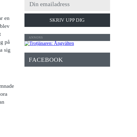
ar en
SKRIV UPP DIG
 blev
t
ig på
a sig
FACEBOOK
jämnade
tora
an