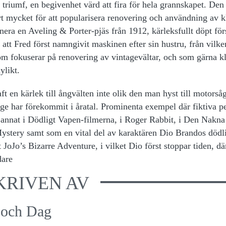
 triumf, en begivenhet värd att fira för hela grannskapet. Den
t mycket för att popularisera renovering och användning av k
era en Aveling & Porter-pjäs från 1912, kärleksfullt döpt först
 att Fred först namngivit maskinen efter sin hustru, från vilk
 som fokuserar på renovering av vintagevältar, och som gärna k
ylikt.
t en kärlek till ångvälten inte olik den man hyst till motorså
gge har förekommit i åratal. Prominenta exempel där fiktiva p
 annat i Dödligt Vapen-filmerna, i Roger Rabbit, i Den Nakna
Mystery samt som en vital del av karaktären Dio Brandos dödl
 JoJo’s Bizarre Adventure, i vilket Dio först stoppar tiden, dä
dare
KRIVEN AV
 och Dag