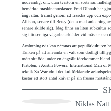
nödvändigt ont, utan tvärtom en sorts samhällelig
bemärkte maskinentusiasten Fred Dibnah har gjor
ångvältar, främst genom att fräscha upp och expon
Allison, senare till Betsy (detta med anledning av
senare skilde sig). Idag finns en liten subkultur
sig i tidsenliga vägarbetarkläder vid mässor och d
Avslutningsvis kan nämnas att populärkulturen haf
Tanken på att använda en vält som dödligt tillhy
mött sitt öde under en ångvält förekommer bland
Pistolen, i Austin Powers: International Man of 
teknik Za Warudo i det kultförklarade arkadspelet
kastar ett stort antal knivar på sin frusna motstån
S
Niklas Natt