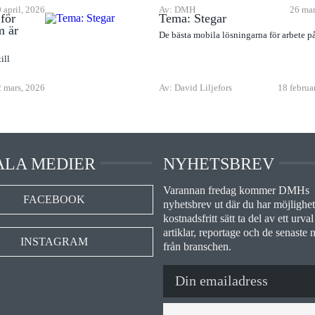
9 april, 2026
Av: DMH
26 mar
för
Tema: Stegar
m är
De bästa mobila lösningarna för arbete p
ill
 mars, 2026
Av: David Liljefors
18 februa
ALA MEDIER
NYHETSBREV
Varannan fredag kommer DMHs
FACEBOOK
nyhetsbrev ut där du har möjlighet 
kostnadsfritt sätt ta del av ett urval
artiklar, reportage och de senaste 
INSTAGRAM
från branschen.