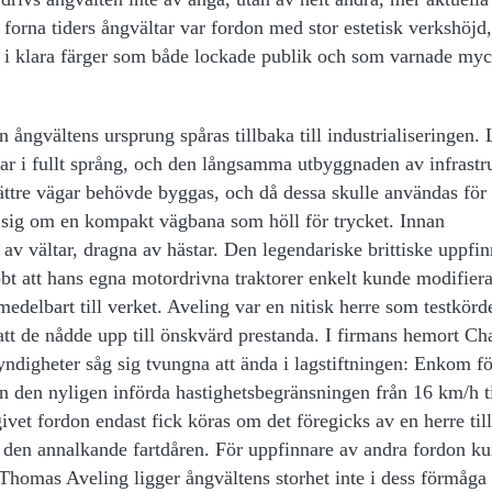
 forna tiders ångvältar var fordon med stor estetisk verkshöjd,
 i klara färger som både lockade publik och som varnade myc
ngvältens ursprung spåras tillbaka till industrialiseringen. 
var i fullt språng, och den långsamma utbyggnaden av infrastr
ättre vägar behövde byggas, och då dessa skulle användas för
 sig om en kompakt vägbana som höll för trycket. Innan
av vältar, dragna av hästar. Den legendariske brittiske uppfi
t att hans egna motordrivna traktorer enkelt kunde modifiera
edelbart till verket. Aveling var en nitisk herre som testkörd
att de nådde upp till önskvärd prestanda. I firmans hemort C
yndigheter såg sig tvungna att ända i lagstiftningen: Enkom fö
 den nyligen införda hastighetsbegränsningen från 16 km/h ti
vet fordon endast fick köras om det föregicks av en herre till
den annalkande fartdåren. För uppfinnare av andra fordon k
 Thomas Aveling ligger ångvältens storhet inte i dess förmåga 