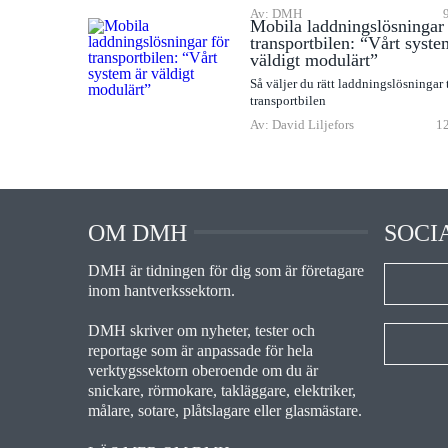
Av: DMH
Mobila laddningslösningar 
transportbilen: “Vårt syste
väldigt modulärt”
Så väljer du rätt laddningslösningar t
transportbilen
Av: David Liljefors
12
OM DMH
SOCI
DMH är tidningen för dig som är företagare
inom hantverkssektorn.
DMH skriver om nyheter, tester och
reportage som är anpassade för hela
verktygssektorn oberoende om du är
snickare, rörmokare, takläggare, elektriker,
målare, sotare, plåtslagare eller glasmästare.