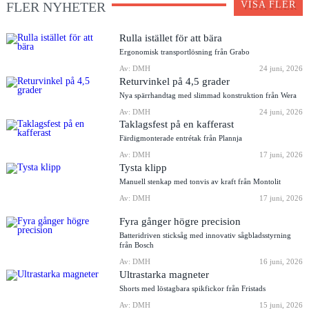
FLER NYHETER
VISA FLER
Rulla istället för att bära
Ergonomisk transportlösning från Grabo
Av: DMH
24 juni, 2026
Returvinkel på 4,5 grader
Nya spärrhandtag med slimmad konstruktion från Wera
Av: DMH
24 juni, 2026
Taklagsfest på en kafferast
Färdigmonterade entrétak från Plannja
Av: DMH
17 juni, 2026
Tysta klipp
Manuell stenkap med tonvis av kraft från Montolit
Av: DMH
17 juni, 2026
Fyra gånger högre precision
Batteridriven sticksåg med innovativ sågbladsstyrning
från Bosch
Av: DMH
16 juni, 2026
Ultrastarka magneter
Shorts med löstagbara spikfickor från Fristads
Av: DMH
15 juni, 2026