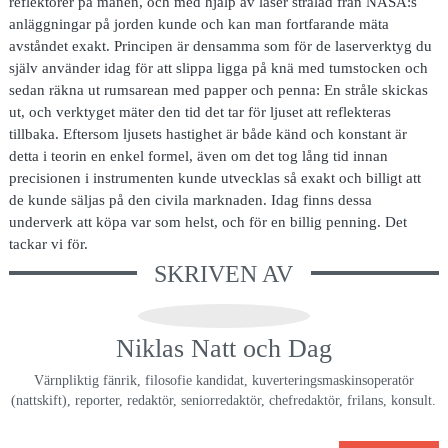
reflektorer på månen, och med hjälp av laser strålad från NASA:s
anläggningar på jorden kunde och kan man fortfarande mäta
avståndet exakt. Principen är densamma som för de laserverktyg du
själv använder idag för att slippa ligga på knä med tumstocken och
sedan räkna ut rumsarean med papper och penna: En stråle skickas
ut, och verktyget mäter den tid det tar för ljuset att reflekteras
tillbaka. Eftersom ljusets hastighet är både känd och konstant är
detta i teorin en enkel formel, även om det tog lång tid innan
precisionen i instrumenten kunde utvecklas så exakt och billigt att
de kunde säljas på den civila marknaden. Idag finns dessa
underverk att köpa var som helst, och för en billig penning. Det
tackar vi för.
SKRIVEN AV
Niklas Natt och Dag
Värnpliktig fänrik, filosofie kandidat, kuverteringsmaskinsoperatör
(nattskift), reporter, redaktör, seniorredaktör, chefredaktör, frilans, konsult.