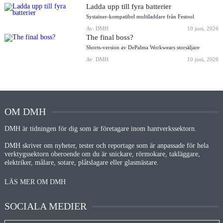
Ladda upp till fyra batterier
Systainer-kompatibel multiladdare från Festool
Av: DMH
10 juni, 2026
The final boss?
Shorts-version av DePalma Workwears storsäljare
Av: DMH
10 juni, 2026
OM DMH
DMH är tidningen för dig som är företagare inom hantverkssektorn.
DMH skriver om nyheter, tester och reportage som är anpassade för hela
verktygssektorn oberoende om du är snickare, rörmokare, takläggare,
elektriker, målare, sotare, plåtslagare eller glasmästare.
LÄS MER OM DMH
SOCIALA MEDIER