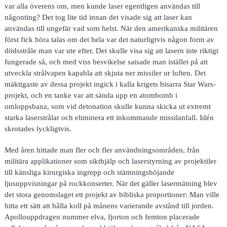
var alla överens om, men kunde laser egentligen användas till
någonting? Det tog lite tid innan det visade sig att laser kan
användas till ungefär vad som helst. När den amerikanska militären
först fick höra talas om det hela var det naturligtvis någon form av
dödsstråle man var ute efter. Det skulle visa sig att lasern inte riktigt
fungerade så, och med viss besvikelse satsade man istället på att
utveckla strålvapen kapabla att skjuta ner missiler ur luften. Det
mäktigaste av dessa projekt ingick i kalla krigets bisarra Star Wars-
projekt, och en tanke var att sända upp en atombomb i
omloppsbana, som vid detonation skulle kunna skicka ut extremt
starka laserstrålar och eliminera ett inkommande missilanfall. Idén
skrotades lyckligtvis.
Med åren hittade man fler och fler användningsområden, från
militära applikationer som sikthjälp och laserstyrning av projektiler
till känsliga kirurgiska ingrepp och stämningshöjande
ljusuppvisningar på rockkonserter. När det gäller lasermätning blev
det stora genomslaget ett projekt av bibliska proportioner: Man ville
hitta ett sätt att hålla koll på månens varierande avstånd till jorden.
Apollouppdragen nummer elva, fjorton och femton placerade