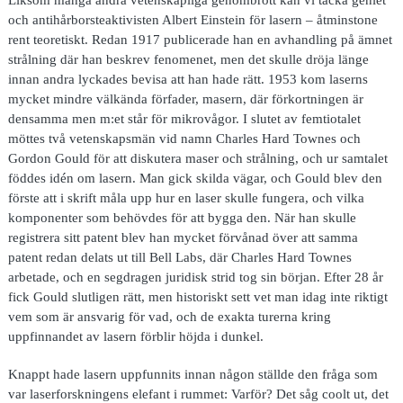
och antihårborsteaktivisten Albert Einstein för lasern – åtminstone
rent teoretiskt. Redan 1917 publicerade han en avhandling på ämnet
strålning där han beskrev fenomenet, men det skulle dröja länge
innan andra lyckades bevisa att han hade rätt. 1953 kom laserns
mycket mindre välkända förfader, masern, där förkortningen är
densamma men m:et står för mikrovågor. I slutet av femtiotalet
möttes två vetenskapsmän vid namn Charles Hard Townes och
Gordon Gould för att diskutera maser och strålning, och ur samtalet
föddes idén om lasern. Man gick skilda vägar, och Gould blev den
förste att i skrift måla upp hur en laser skulle fungera, och vilka
komponenter som behövdes för att bygga den. När han skulle
registrera sitt patent blev han mycket förvånad över att samma
patent redan delats ut till Bell Labs, där Charles Hard Townes
arbetade, och en segdragen juridisk strid tog sin början. Efter 28 år
fick Gould slutligen rätt, men historiskt sett vet man idag inte riktigt
vem som är ansvarig för vad, och de exakta turerna kring
uppfinnandet av lasern förblir höjda i dunkel.
Knappt hade lasern uppfunnits innan någon ställde den fråga som
var laserforskningens elefant i rummet: Varför? Det såg coolt ut, det