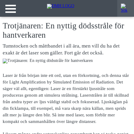
Trotjänaren: En nyttig dödsstråle för
hantverkaren
Tumstocken och måttbandet i all ära, men vill du ha det
exakt är det laser som gäller. Fort går det också.
Laser är från början inte ett ord, utan en förkortning, och denna står
för Light Amplification by Simulated Emission of Radiation. Det
säger väl allt, egentligen: Laser är en förstärkt ljusstråle som
produceras genom att simulera strålning. Laserstrålen är till skillnad
från andra typer av ljus väldigt stabil och fokuserad. Ljuskäglan på
din ficklampa, till exempel, må vara skarp nära källan, men sprids
allt mer ju längre den blir. Så inte med laser, som förblir mer
kompakt och sammanhållen över längre distanser.
Liksom många andra vetenskapliga genombrott kan vi tacka geniet