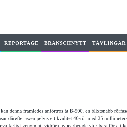
REPORTAGE
BRANSCHNYTT
TÄVLINGAR
is kan denna framledes anförtros åt B-500, en blixtsnabb rörfas
asar därefter exempelvis ett kvalitet 40-rör med 25 millimeter
eva farligt genom att vidröra nybearbetade ytor bara för att ko