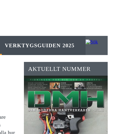
VERKTYGSGUIDEN 2025
AKTUELLT NUMMER
are
s
lla hur