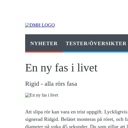
NYHETER
TESTER/ÖVERSIKTER
En ny fas i livet
Rigid - alla rörs fasa
Att slipa rör kan vara en trist uppgift. Lyckligtv
signerad Ridgid. Belätet monteras på röret, och f
diameter på ynka 45 sekunder. Du som gillar att l