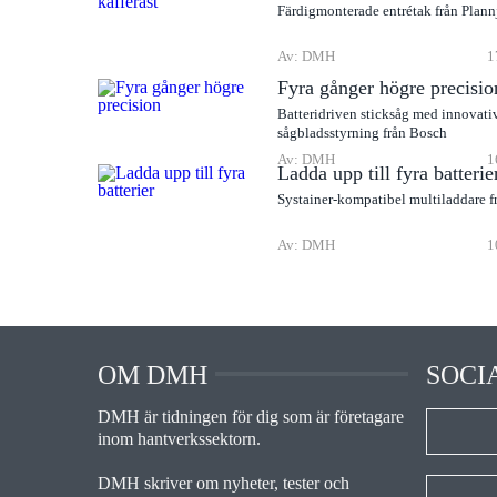
Färdigmonterade entrétak från Plann
Av: DMH
1
Fyra gånger högre precisio
Batteridriven sticksåg med innovati
sågbladsstyrning från Bosch
Av: DMH
1
Ladda upp till fyra batterie
Systainer-kompatibel multiladdare f
Av: DMH
1
OM DMH
SOCI
DMH är tidningen för dig som är företagare
inom hantverkssektorn.
DMH skriver om nyheter, tester och