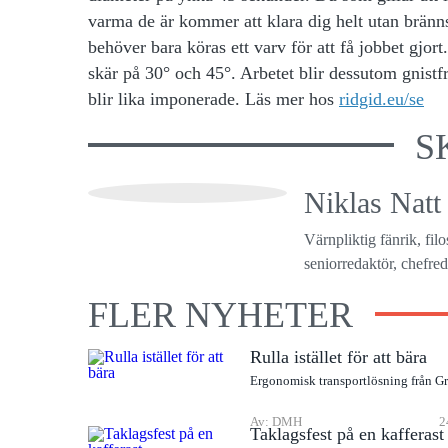
varma de är kommer att klara dig helt utan bränn
behöver bara köras ett varv för att få jobbet gjor
skär på 30° och 45°. Arbetet blir dessutom gnistfr
blir lika imponerade. Läs mer hos
ridgid.eu/se
S
Niklas Natt
Värnpliktig fänrik, fil
seniorredaktör, chefreda
FLER NYHETER
Rulla istället för att bära
Ergonomisk transportlösning från G
Av: DMH
2
Taklagsfest på en kafferast