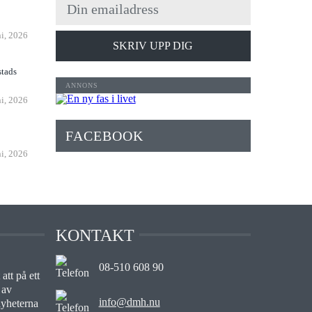
n
ni, 2026
SKRIV UPP DIG
stads
ni, 2026
FACEBOOK
ni, 2026
KONTAKT
08-510 608 90
att på ett
 av
info@dmh.nu
nyheterna