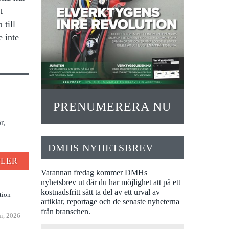
t
 till
e inte
PRENUMERERA NU
r,
DMHS NYHETSBREV
FLER
Varannan fredag kommer DMHs
nyhetsbrev ut där du har möjlighet att på ett
kostnadsfritt sätt ta del av ett urval av
tion
artiklar, reportage och de senaste nyheterna
från branschen.
ni, 2026