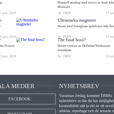
ja
Manuell stenkap med tonvis av kraft frå
Montolit
7 juni, 2026
Av: DMH
17 ju
n
Ultrastarka magneter
v
Shorts med löstagbara spikfickor från Fri
6 juni, 2026
Av: DMH
15 ju
r
The final boss?
rån Festool
Shorts-version av DePalma Workwears
storsäljare
0 juni, 2026
Av: DMH
10 ju
ALA MEDIER
NYHETSBREV
Varannan fredag kommer DMHs
FACEBOOK
nyhetsbrev ut där du har möjlighet 
kostnadsfritt sätt ta del av ett urval
artiklar, reportage och de senaste 