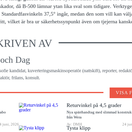
skador, då B-500 lämnar ytan lika sval som tidigare. Verktyge
t. Standardfasvinkeln 37,5° ingår, medan den som vill kan välja
itt, vilket är bra ur säkerhetssynpunkt även om tjejerna kansk
KRIVEN AV
 och Dag
osofie kandidat, kuverteringsmaskinsoperatör (nattskift), reporter, redaktö
ktör, frilans, konsult.
VISA 
Returvinkel på 4,5 grader
rabo
Nya spärrhandtag med slimmad konstruk
från Wera
4 juni, 2026
Av: DMH
24 ju
Tysta klipp