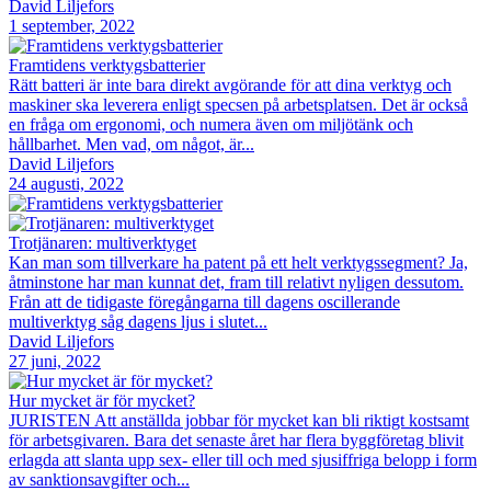
David Liljefors
1 september, 2022
Framtidens verktygsbatterier
Rätt batteri är inte bara direkt avgörande för att dina verktyg och
maskiner ska leverera enligt specsen på arbetsplatsen. Det är också
en fråga om ergonomi, och numera även om miljötänk och
hållbarhet. Men vad, om något, är...
David Liljefors
24 augusti, 2022
Trotjänaren: multiverktyget
Kan man som tillverkare ha patent på ett helt verktygssegment? Ja,
åtminstone har man kunnat det, fram till relativt nyligen dessutom.
Från att de tidigaste föregångarna till dagens oscillerande
multiverktyg såg dagens ljus i slutet...
David Liljefors
27 juni, 2022
Hur mycket är för mycket?
JURISTEN Att anställda jobbar för mycket kan bli riktigt kostsamt
för arbetsgivaren. Bara det senaste året har flera byggföretag blivit
erlagda att slanta upp sex- eller till och med sjusiffriga belopp i form
av sanktionsavgifter och...