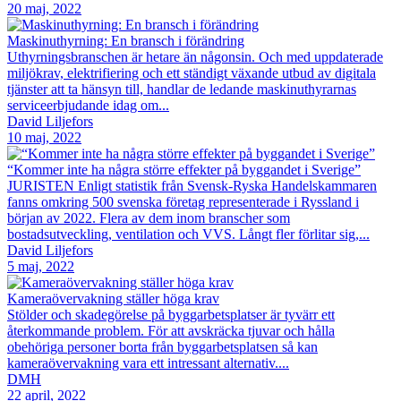
20 maj, 2022
Maskinuthyrning: En bransch i förändring
Uthyrningsbranschen är hetare än någonsin. Och med uppdaterade
miljökrav, elektrifiering och ett ständigt växande utbud av digitala
tjänster att ta hänsyn till, handlar de ledande maskinuthyrarnas
serviceerbjudande idag om...
David Liljefors
10 maj, 2022
“Kommer inte ha några större effekter på byggandet i Sverige”
JURISTEN Enligt statistik från Svensk-Ryska Handelskammaren
fanns omkring 500 svenska företag representerade i Ryssland i
början av 2022. Flera av dem inom branscher som
bostadsutveckling, ventilation och VVS. Långt fler förlitar sig,...
David Liljefors
5 maj, 2022
Kameraövervakning ställer höga krav
Stölder och skadegörelse på byggarbetsplatser är tyvärr ett
återkommande problem. För att avskräcka tjuvar och hålla
obehöriga personer borta från byggarbetsplatsen så kan
kameraövervakning vara ett intressant alternativ....
DMH
22 april, 2022