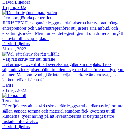
David Liljefors
16 juni, 2022
Den bortglömda paragrafen
JURISTEN De stigande byggmaterialpriserna har tvingat många
entreprenörer och underentreprenörer att justera sina anbud, och
ersättningsnivåer. Men hur ser det egentligen ut om du redan ingått
ett avtal till fast pris, där...
David Liljefors
31 maj, 2022
Välj rätt skruv för rätt tillfälle
Det är ingen överdrift att svenskarna gillar sin uteplats. Trots
stigande virkespriser håller trenden i sig med allt större och lyxigare
altaner. Men som vanligt är inte kedjan starkare än den svagaste
länken, vilket i detta fall...
DMH
23 maj, 2022
Tema: trall
Efter fjolårets akuta virkesbrist, där byggvaruhandlarnas hyllor inte
sällan gapade tomma och material stundom fick kvoteras ut till
kunderna, tyder allting på att leverantörerna är betydligt bättre
rustade inför årets...
David Liljefors