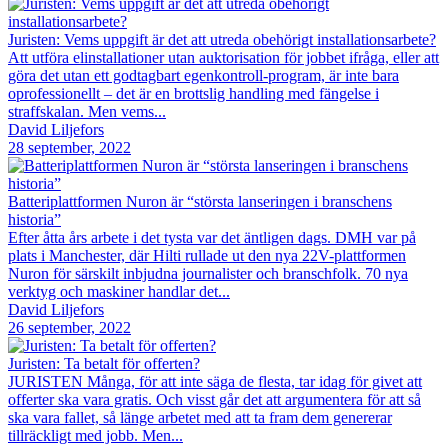
Juristen: Vems uppgift är det att utreda obehörigt installationsarbete?
Att utföra elinstallationer utan auktorisation för jobbet ifråga, eller att
göra det utan ett godtagbart egenkontroll-program, är inte bara
oprofessionellt – det är en brottslig handling med fängelse i
straffskalan. Men vems...
David Liljefors
28 september, 2022
Batteriplattformen Nuron är “största lanseringen i branschens
historia”
Efter åtta års arbete i det tysta var det äntligen dags. DMH var på
plats i Manchester, där Hilti rullade ut den nya 22V-plattformen
Nuron för särskilt inbjudna journalister och branschfolk. 70 nya
verktyg och maskiner handlar det...
David Liljefors
26 september, 2022
Juristen: Ta betalt för offerten?
JURISTEN Många, för att inte säga de flesta, tar idag för givet att
offerter ska vara gratis. Och visst går det att argumentera för att så
ska vara fallet, så länge arbetet med att ta fram dem genererar
tillräckligt med jobb. Men...