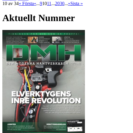
10 av 34
« Första
«
...
9
10
11
...
20
30
...
»
Sista »
Aktuellt Nummer