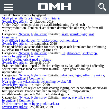
Tag Archives: svensk byggtjänst
Skatt på avfallsförbränning införs nästa år
Svensk Byggtjänst
|
24 oktober, 2019
Under 2020 införs en skatt på avfallsförbränning för el- och
värmeproduktion. Tanken är att skatten därefter ska öka varje år fram till
2022.
Categories:
Nyheter
,
Nyhetsbrev
Etiketter:
skatt
,
svensk byggtjänst
|
Comments
Nytt tillägg i standarden för stickproppar och kontakter
Svensk Byggtjänst
|
12 september, 2019
En uppdatering av standarden för stickproppar och kontakter för anslutning
av spisar till en fast anläggning finns nu.
Categories:
Nyheter
,
Nyhetsbrev
Etiketter:
El
,
elstandard
,
stickpropp
,
svensk byggtjänst
|
Comments
Det blir obligatoriskt med e-faktura
Svensk Byggtjänst
|
26 april, 2019
Från och med den 1 april 2019 ska, enligt en ny lag, alla inköp i offentlig
sektor faktureras med elektronisk faktura. Lagen gäller bara nya
upphandlingar.
Categories:
Nyheter
,
Nyhetsbrev
Etiketter:
efaktura
,
lagar
,
offentlig sektor
,
svensk byggtjänst
|
Comments
Nya regler om yrkesmässig behandling av elavfall
Svensk Byggtjänst
|
14 mars, 2019
Naturvårdsverkets regler om yrkesmässig lagring och behandling av elavfall
har uppdaterats. Bland annat har en anpassning till miljöbalken,
avfallsförordningen och WEEE-direktivet gjorts.
Categories:
Nyheter
,
Nyhetsbrev
Etiketter:
ansvar
,
elavfall
,
svensk
byggtjänst
|
Comments
Diskriminering inom bygg punktmarkeras
Svensk Byggtjänst
|
28 januari, 2019