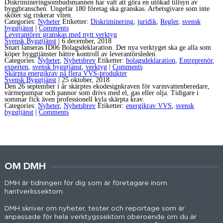
Diskrimineringsombudsmannen har valt att göra en utökad tillsyn av
byggbranschen. Ungefär 180 företag ska granskas. Arbetsgivare som inte
sköter sig riskerar viten.
Categories:
Nyheter
Etiketter:
Diskriminering
,
juridik
,
Regler
,
svensk
byggtjänst
|
Comments
Leverantörer granskas med nytt verktyg
Svensk Byggtjänst
|
6 december, 2018
Snart lanseras ID06 Bolagsdeklaration. Det nya verktyget ska ge alla som
köper byggtjänster bättre kontroll av leverantörsleden.
Categories:
Nyheter
,
Nyhetsbrev
Etiketter:
bolagsdeklaration
,
Entreprenör
,
experten
,
svensk byggtjänst
,
verktyg
|
Comments
Skärpta energikrav på flera VVS-produkter
Svensk Byggtjänst
|
25 oktober, 2018
Den 26 september i år skärptes ekodesignkraven för varmvattenberedare,
värmepumpar och pannor som drivs med el, gas eller olja. Tidigare i
sommar fick även professionell kyla skärpta krav.
Categories:
Nyheter
,
Nyhetsbrev
Etiketter:
energikrav VVS
,
svensk
byggtjänst
|
Comments
OM DMH
DMH är tidningen för dig som är företagare inom
hantverkssektorn.
DMH skriver om nyheter, tester och reportage som är
anpassade för hela verktygssektorn oberoende om du är