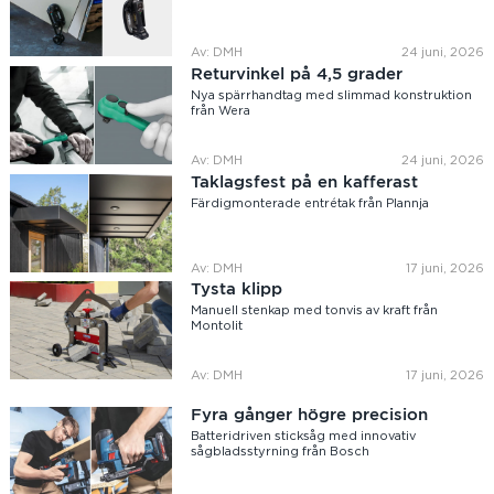
Av: DMH
24 juni, 2026
Returvinkel på 4,5 grader
Nya spärrhandtag med slimmad konstruktion
från Wera
Av: DMH
24 juni, 2026
Taklagsfest på en kafferast
Färdigmonterade entrétak från Plannja
Av: DMH
17 juni, 2026
Tysta klipp
Manuell stenkap med tonvis av kraft från
Montolit
Av: DMH
17 juni, 2026
Fyra gånger högre precision
Batteridriven sticksåg med innovativ
sågbladsstyrning från Bosch