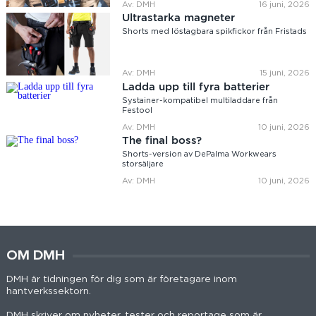
Av: DMH
16 juni, 2026
Ultrastarka magneter
Shorts med löstagbara spikfickor från Fristads
Av: DMH
15 juni, 2026
Ladda upp till fyra batterier
Systainer-kompatibel multiladdare från
Festool
Av: DMH
10 juni, 2026
The final boss?
Shorts-version av DePalma Workwears
storsäljare
Av: DMH
10 juni, 2026
OM DMH
DMH är tidningen för dig som är företagare inom
hantverkssektorn.
DMH skriver om nyheter, tester och reportage som är