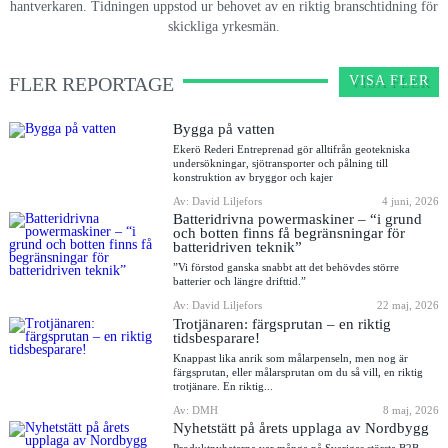
hantverkaren. Tidningen uppstod ur behovet av en riktig branschtidning för
skickliga yrkesmän.
FLER REPORTAGE
VISA FLER
Bygga på vatten
Ekerö Rederi Entreprenad gör alltifrån geotekniska
undersökningar, sjötransporter och pålning till
konstruktion av bryggor och kajer
Av: David Liljefors
4 juni, 2026
Batteridrivna powermaskiner – “i grund
och botten finns få begränsningar för
batteridriven teknik”
”Vi förstod ganska snabbt att det behövdes större
batterier och längre drifttid.”
Av: David Liljefors
22 maj, 2026
Trotjänaren: färgsprutan – en riktig
tidsbesparare!
Knappast lika anrik som målarpenseln, men nog är
färgsprutan, eller målarsprutan om du så vill, en riktig
trotjänare. En riktig...
Av: DMH
8 maj, 2026
Nyhetstätt på årets upplaga av Nordbygg