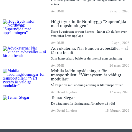
Produktnyheterna var många på Sveriges största B2B-
mässa
Av: DMH
27 april, 2026
Högt tryck inför Nordbygg: “Supernöjda
med uppslutningen”
Stora byggfesten är runt hörnet – här är allt du behöver
veta inför årets upplaga
Av: DMH
9 april, 2026
Advokaterna: När kunden avbeställer – så
får du betalt
Som hantverkare behöver du inte stå utan ersättning
Av: DMH
26 mars, 2026
Mobila laddningslösningar för
transportbilen: “Vårt system är väldigt
modulärt”
Så väljer du rätt laddningslösningar till transportbilen
Av: David Liljefors
12 mars, 2026
Tema: Stegar
De bästa mobila lösningarna för arbete på höjd
Av: David Liljefors
18 februari, 2026