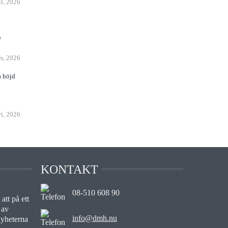
il, 2026
n
s, 2026
å höjd
ri, 2026
KONTAKT
08-510 608 90
att på ett
 av
info@dmh.nu
nyheterna