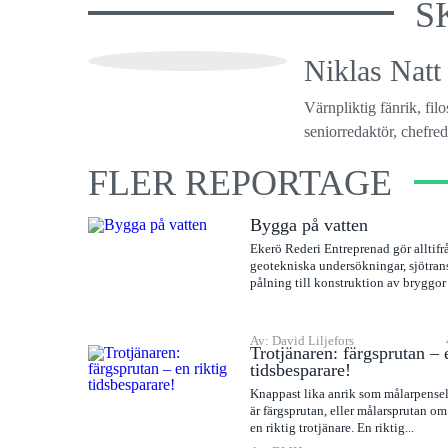
S
Niklas Natt
Värnpliktig fänrik, fil
seniorredaktör, chefreda
FLER REPORTAGE
Bygga på vatten
Ekerö Rederi Entreprenad gör alltifr
geotekniska undersökningar, sjötran
pålning till konstruktion av bryggor
Av: David Liljefors
Trotjänaren: färgsprutan – 
tidsbesparare!
Knappast lika anrik som målarpense
är färgsprutan, eller målarsprutan om 
en riktig trotjänare. En riktig...