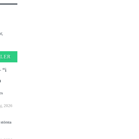
r,
FLER
 “i
n
j, 2026
största