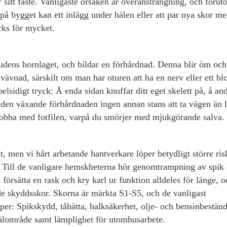
 sitt fäste. Vanligaste orsaken är överansträngning, och förut
a på bygget kan ett inlägg under hälen eller att par nya skor m
äcks för mycket.
udens hornlaget, och bildar en förhårdnad. Denna blir öm och
vävnad, särskilt om man har oturen att ha en nerv eller ett bl
elsidigt tryck: Å enda sidan knuffar ditt eget skelett på, å an
r den växande förhårdnaden ingen annan stans att ta vägen än 
 jobba med fotfilen, varpå du smörjer med mjukgörande salva.
, men vi hårt arbetande hantverkare löper betydligt större ris
 Till de vanligare hemskheterna hör genomtrampning av spik 
 försätta en rask och kry karl ur funktion alldeles för länge, o
de skyddsskor. Skorna är märkta
S1-S5
, och de vanligast
aper:
Spikskydd, tåhätta, halksäkerhet, olje- och bensinbeständ
hälområde
samt
lämplighet för utomhusarbete
.