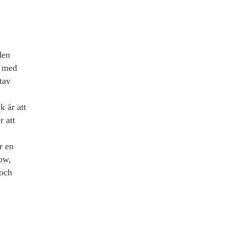
den
a med
tav
k är att
r att
r en
ow,
 och