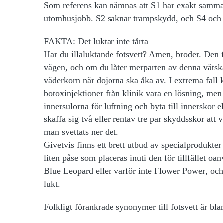
Som referens kan nämnas att S1 har exakt samma sp
utomhusjobb. S2 saknar trampskydd, och S4 och 
FAKTA: Det luktar inte tårta
Har du illaluktande
fotsvett? Amen, broder. Den 
vägen, och om du låter merparten av denna vätsk
väderkorn när dojorna ska åka av. I extrema fall
botoxinjektioner från klinik vara en lösning, men 
innersulorna för luftning och byta till innerskor 
skaffa sig två eller rentav tre par skyddsskor att v
man svettats ner det.
Givetvis finns ett brett utbud av specialproduk
liten påse som placeras inuti den för tillfället 
Blue Leopard
eller varför inte
Flower Power
, oc
lukt.
Folkligt förankrade synonymer till fotsvett är bl