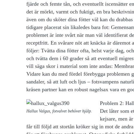
fjärde och femte tån, och eventuellt iscensätter e
det är mörkt, varmt och fuktigt, en bra beskrivni
även om du sköter dina fötter väl kan du drabbas
tidigare placerat sin likaledes bara fot: Gemens
problemet är inte svårt när man väl identifierat de
receptfritt. En svårare nöt att knäcka är däremo
följer: Tvätta dina fötter ofta, helst varje dag, o
och tvätta dem i 60 grader så att eventuell migre
vill säga skor i material som inte andas: Membra
Vidare kan du med fördel förebygga problemen geno
sandaler, så att luft och ljus – fotsvampens naturl
kräsen partner kan en robust nagelsax vara en god
Problem 2: Hal
Det låter som e
Hallux Valgus, fotvalvet behöver hjälp.
kejsare, men är 
får till följd att stortån kröker sig in mot de an