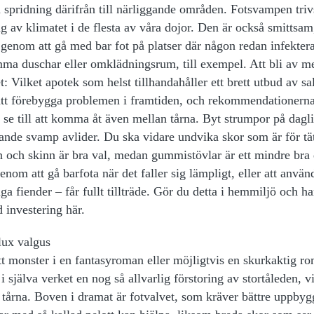
n spridning därifrån till närliggande områden. Fotsvampen triv
ng av klimatet i de flesta av våra dojor. Den är också smittsam
 genom att gå med bar fot på platser där någon redan infekter
amma duschar eller omklädningsrum, till exempel. Att bli av m
t: Vilket apotek som helst tillhandahåller ett brett utbud av sa
t att förebygga problemen i framtiden, och rekommendationern
ch se till att komma åt även mellan tårna. Byt strumpor på dagli
rande svamp avlider. Du ska vidare undvika skor som är för tät
n och skinn är bra val, medan gummistövlar är ett mindre bra 
m att gå barfota när det faller sig lämpligt, eller att använ
iga fiender – får fullt tillträde. Gör du detta i hemmiljö och ha
 investering här.
lux valgus
tt monster i en fantasyroman eller möjligtvis en skurkaktig r
i själva verket en nog så allvarlig förstoring av stortåleden, v
dra tårna. Boven i dramat är fotvalvet, som kräver bättre uppby