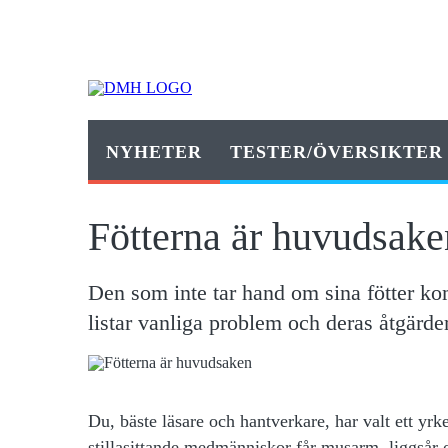
NYHETER
TESTER/ÖVERSIKTER
Fötterna är huvudsake
Den som inte tar hand om sina fötter ko
listar vanliga problem och deras åtgärder
Du, bäste läsare och hantverkare
, har valt ett yr
stillasittande medmänniskor får musarm, liggsår 