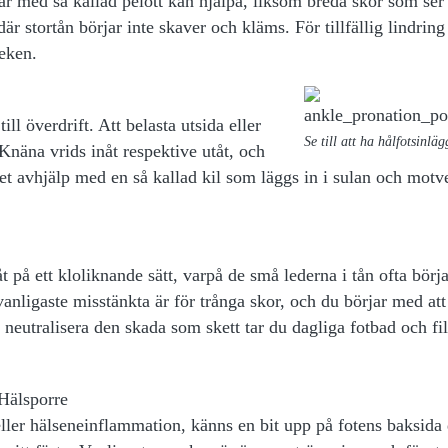
r med så kallad pelott kan hjälpa, liksom breda skor som ser t
är stortån börjar inte skaver och kläms. För tillfällig lindring
eken.
ill överdrift. Att belasta utsida eller
Se till att ha hålfotsinlägg
 Knäna vrids inåt respektive utåt, och
t avhjälp med en så kallad kil som läggs in i sulan och motv
t på ett kloliknande sätt, varpå de små lederna i tån ofta börj
nligaste misstänkta är för trånga skor, och du börjar med att
t neutralisera den skada som skett tar du dagliga fotbad och fil
Hälsporre
eller hälseneinflammation, känns en bit upp på fotens baksida 