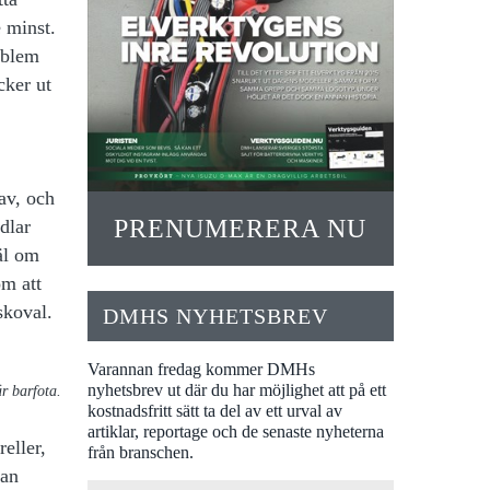
 minst.
oblem
cker ut
av, och
PRENUMERERA NU
dlar
äl om
om att
skoval.
DMHS NYHETSBREV
Varannan fredag kommer DMHs
nyhetsbrev ut där du har möjlighet att på ett
r barfota.
kostnadsfritt sätt ta del av ett urval av
artiklar, reportage och de senaste nyheterna
eller,
från branschen.
lan