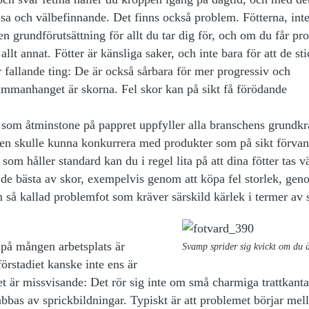
a och välbefinnande. Det finns också problem. Fötterna, inte
en grundförutsättning för allt du tar dig för, och om du får pr
lt annat. Fötter är känsliga saker, och inte bara för att de sti
r fallande ting: De är också sårbara för mer progressiv och
 sammanhanget är skorna. Fel skor kan på sikt få förödande
or som åtminstone på pappret uppfyller alla branschens grundkr
schen skulle kunna konkurrera med produkter som på sikt förvan
om håller standard kan du i regel lita på att dina fötter tas v
e bästa av skor, exempelvis genom att köpa fel storlek, gen
 så kallad problemfot som kräver särskild kärlek i termer av 
 på mången arbetsplats är
Svamp sprider sig kvickt om du ä
rstadiet kanske inte ens är
är missvisande: Det rör sig inte om små charmiga trattkantar
abbas av sprickbildningar. Typiskt är att problemet börjar mel