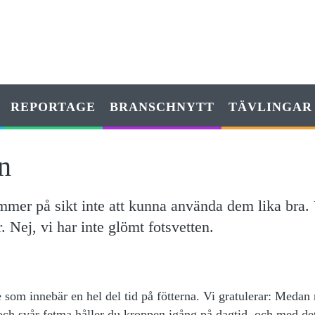
REPORTAGE
BRANSCHNYTT
TÄVLINGAR
n
mmer på sikt inte att kunna använda dem lika bra.
. Nej, vi har inte glömt fotsvetten.
ke som innebär en hel del tid på fötterna. Vi gratulerar: Medan
och svår fetma håller du kroppen igång på dagtid, och med de