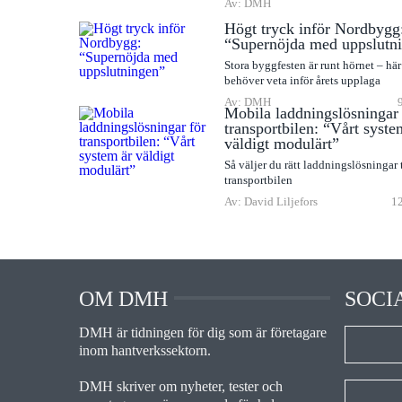
Av: DMH
Högt tryck inför Nordbygg
“Supernöjda med uppslutn
Stora byggfesten är runt hörnet – här 
behöver veta inför årets upplaga
Av: DMH
Mobila laddningslösningar 
transportbilen: “Vårt syste
väldigt modulärt”
Så väljer du rätt laddningslösningar t
transportbilen
Av: David Liljefors
12
OM DMH
SOCI
DMH är tidningen för dig som är företagare
inom hantverkssektorn.
DMH skriver om nyheter, tester och