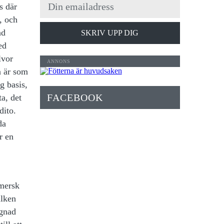
s där
, och
ad
SKRIV UPP DIG
ed
lvor
a är som
g basis,
FACEBOOK
a, det
dito.
da
r en
omersk
ilken
ggnad