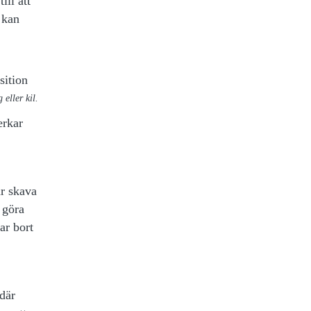
ill att
 kan
 eller kil.
erkar
ar skava
 göra
ar bort
där