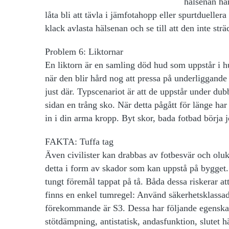
hälsenan har
låta bli att tävla i jämfotahopp eller spurtdueller
klack avlasta hälsenan och se till att den inte str
Problem 6: Liktornar
En liktorn är en samling död hud som uppstår i h
när den blir hård nog att pressa på underliggande 
just där. Typscenariot är att de uppstår under dubb
sidan en trång sko. När detta pågått för länge ha
in i din arma kropp. Byt skor, bada fotbad börja
FAKTA: Tuffa tag
Även civilister kan
drabbas av fotbesvär och olukt
detta i form av skador som kan uppstå på bygget.
tungt föremål tappat på tå. Båda dessa riskerar att
finns en enkel tumregel: Använd säkerhetsklassa
förekommande är
S3
. Dessa har följande egensk
stötdämpning, antistatisk, andasfunktion, slutet 