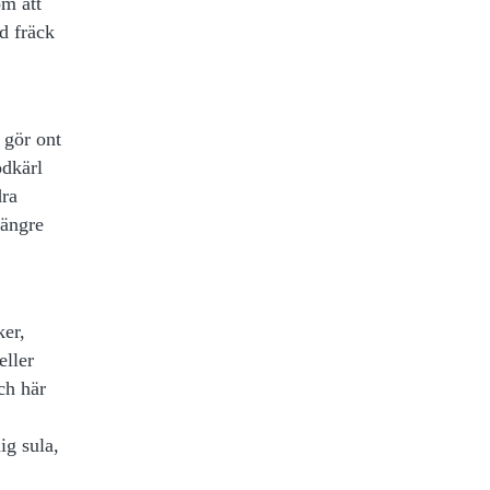
om att
ed fräck
 gör ont
odkärl
dra
längre
ker,
eller
ch här
ig sula,