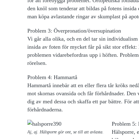
för att förebygga problemet. Ortopediska fotbädda
den knöl som tenderar att bildas på fotens insida d
man köpa avlastande ringar av skumplast på apot
Problem 3: Överpronation/översupination
Vi går alla olika, och en del tar sin individualism t
insida av foten för mycket får på sikt stor effekt:
problemen vidarebefordras upp i höften. Probleme
rörelsen.
Problem 4: Hammartå
Hammartå innebär att en eller flera tår kröks nedå
mot skornas ovansida och får förhårdnader. Den va
dig av med dessa och skaffa ett par bättre. För at
förhårdnaderna.
Problem 5: 
Hälsporre, 
Aj, aj. Hälsporre gör ont, se till att avlasta.