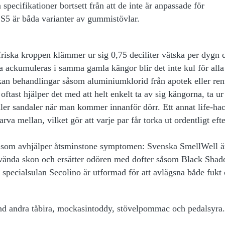
ecifikationer bortsett från att de inte är anpassade för
S5 är båda varianter av gummistövlar.
friska kroppen klämmer ur sig 0,75 deciliter vätska per dygn 
a ackumuleras i samma gamla kängor blir det inte kul för all
 kan behandlingar såsom aluminiumklorid från apotek eller ren
oftast hjälper det med att helt enkelt ta av sig kängorna, ta ur
eller sandaler när man kommer innanför dörr. Ett annat life-hac
arva mellan, vilket gör att varje par får torka ut ordentligt efte
ter som avhjälper åtsminstone symptomen: Svenska
SmellWell
ä
oanvända skon och ersätter odören med dofter såsom
Black Shad
h specialsulan
Secolino
är utformad för att avlägsna både fukt
and andra
tåbira, mockasintoddy, stövelpommac
och
pedalsyra.