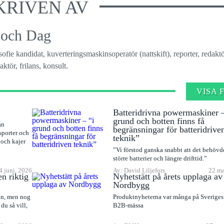
KRIVEN AV
 och Dag
osofie kandidat, kuverteringsmaskinsoperatör (nattskift), reporter, redaktö
ktör, frilans, konsult.
VISA 
Batteridrivna powermaskiner –
grund och botten finns få
ån
begränsningar för batteridrive
sporter och
teknik”
 och kajer
”Vi förstod ganska snabbt att det behövdes
större batterier och längre drifttid.”
4 juni, 2026
Av: David Liljefors
22 ma
en riktig
Nyhetstätt på årets upplaga av
Nordbygg
ln, men nog
Produktnyheterna var många på Sveriges 
du så vill,
B2B-mässa