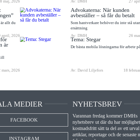
8 maj, 2026
Av: DMH
27 apr
:
Advokaterna: När kunden
ingen”
avbeställer – så får du betalt
är allt du
Som hantverkare behöver du inte stå uta
ersättning
9 april, 2026
Av: DMH
26 mar
för
Tema: Stegar
m är
De bästa mobila lösningarna för arbete p
ill
 mars, 2026
Av: David Liljefors
18 februa
ALA MEDIER
NYHETSBREV
Varannan fredag kommer DMHs
FACEBOOK
nyhetsbrev ut där du har möjlighet 
kostnadsfritt sätt ta del av ett urval
artiklar, reportage och de senaste 
INSTAGRAM