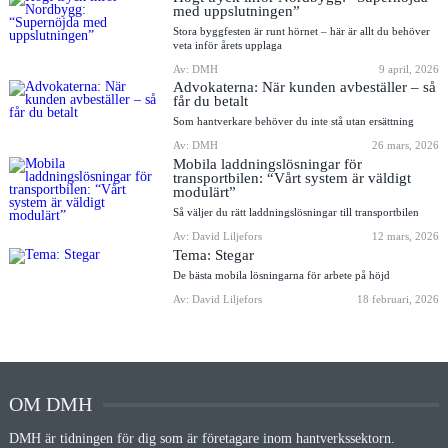
med uppslutningen”
Stora byggfesten är runt hörnet – här är allt du behöver
veta inför årets upplaga
Av: DMH
9 april, 2026
Advokaterna: När kunden avbeställer – så
får du betalt
Som hantverkare behöver du inte stå utan ersättning
Av: DMH
26 mars, 2026
Mobila laddningslösningar för
transportbilen: “Vårt system är väldigt
modulärt”
Så väljer du rätt laddningslösningar till transportbilen
Av: David Liljefors
12 mars, 2026
Tema: Stegar
De bästa mobila lösningarna för arbete på höjd
Av: David Liljefors
18 februari, 2026
OM DMH
DMH är tidningen för dig som är företagare inom hantverkssektorn.