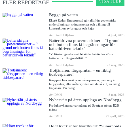
FLER REPORTAGE
VISA FLER
Bygga på vatten
Ekerö Rederi Entreprenad gör alltifrån geotekniska
undersökningar, sjötransporter och pålning till
konstruktion av bryggor och kajer
Av: David Liljefors
4 juni, 2026
Batteridrivna powermaskiner – “i grund
och botten finns få begränsningar för
batteridriven teknik”
”Vi förstod ganska snabbt att det behövdes större
batterier och längre drifttid.”
Av: David Liljefors
22 maj, 2026
Trotjänaren: färgsprutan – en riktig
tidsbesparare!
Knappast lika anrik som målarpenseln, men nog är
färgsprutan, eller målarsprutan om du så vill, en riktig
trotjänare. En riktig...
Av: DMH
8 maj, 2026
Nyhetstätt på årets upplaga av Nordbygg
Produktnyheterna var många på Sveriges största B2B-
mässa
Av: DMH
27 april, 2026
Högt tryck inför Nordbygg: “Supernöjda