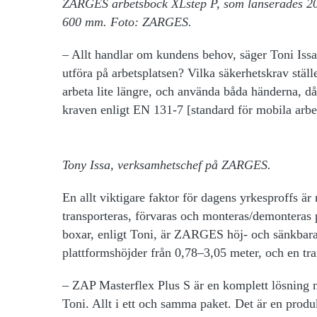
ZARGES arbetsbock XLstep P, som lanserades 202
600 mm. Foto: ZARGES.
– Allt handlar om kundens behov, säger Toni Is
utföra på arbetsplatsen? Vilka säkerhetskrav stä
arbeta lite längre, och använda båda händerna, d
kraven enligt EN 131-7 [standard för mobila arbe
Tony Issa, verksamhetschef på ZARGES.
En allt viktigare faktor för dagens yrkesproffs är 
transporteras, förvaras och monteras/demonteras 
boxar, enligt Toni, är ZARGES höj- och sänkba
plattformshöjder från 0,78–3,05 meter, och en t
– ZAP Masterflex Plus S är en komplett lösning 
Toni. Allt i ett och samma paket. Det är en produ