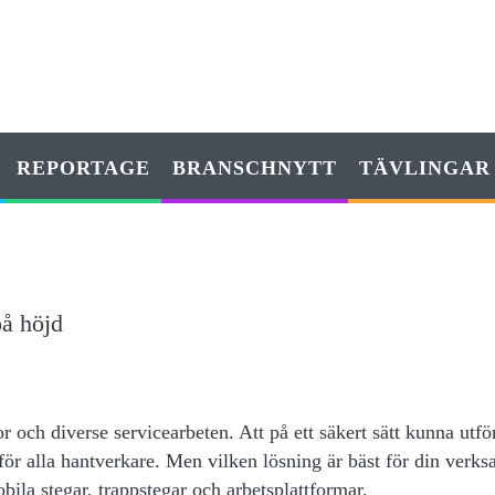
REPORTAGE
BRANSCHNYTT
TÄVLINGAR
på höjd
 och diverse servicearbeten. Att på ett säkert sätt kunna utfö
 för alla hantverkare. Men vilken lösning är bäst för din verk
ila stegar, trappstegar och arbetsplattformar.