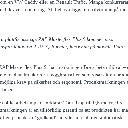
il, som en VW Caddy eller en Renault Trafic. Många konkurrera
a, och kräver montering. Att behöva lägga en halvtimme på mo
ra plattformsstege ZAP Masterflex Plus S kommer med
ransportlängd på 2,19–3,58 meter, beroende på modell. Foto:
AP Masterflex Plus S, har märkningen Bra arbetsmiljöval – 
ete med andra aktörer i byggbranschen som visar att en produ
a möjliga krav på säkerhet och ergonomi. Produktmärkningen ä
platser.
a olika arbetshöjder, förklarar Toni. Upp till 0,5 meter, 0,5–1
märkningen är en tillförlitlig garanti på att produkten har m
 Att en produkt är ”godkänd” betyder inte att den automatiskt