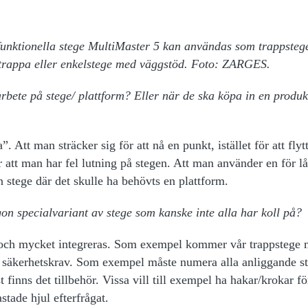
funktionella stege MultiMaster 5 kan användas som trappsteg
i trappa eller enkelstege med väggstöd. Foto: ZARGES.
rbete på stege/ plattform? Eller när de ska köpa in en produk
. Att man sträcker sig för att nå en punkt, istället för att flyt
 att man har fel lutning på stegen. Att man använder en för lå
n stege där det skulle ha behövts en plattform.
n specialvariant av stege som kanske inte alla har koll på?
, och mycket integreras. Som exempel kommer vår trappstege
 säkerhetskrav. Som exempel måste numera alla anliggande s
finns det tillbehör. Vissa vill till exempel ha hakar/krokar för
stade hjul efterfrågat.