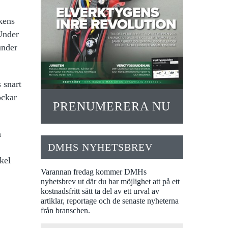
ikens
Under
under
 snart
ockar
PRENUMERERA NU
h
DMHS NYHETSBREV
kel
Varannan fredag kommer DMHs
nyhetsbrev ut där du har möjlighet att på ett
kostnadsfritt sätt ta del av ett urval av
artiklar, reportage och de senaste nyheterna
från branschen.