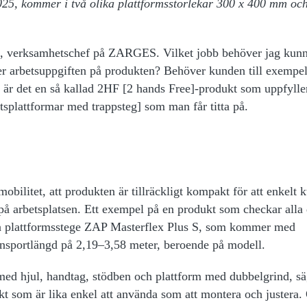
5, kommer i två olika plattformsstorlekar 300 x 400 mm oc
sa, verksamhetschef på ZARGES. Vilket jobb behöver jag kun
ller arbetsuppgiften på produkten? Behöver kunden till exempe
å är det en så kallad 2HF [2 hands Free]-produkt som uppfylle
tsplattformar med trappsteg] som man får titta på.
mobilitet, att produkten är tillräckligt kompakt för att enkelt 
på arbetsplatsen. Ett exempel på en produkt som checkar alla
ra plattformsstege ZAP Masterflex Plus S, som kommer med
ransportlängd på 2,19–3,58 meter, beroende på modell.
med hjul, handtag, stödben och plattform med dubbelgrind, sä
kt som är lika enkel att använda som att montera och justera.