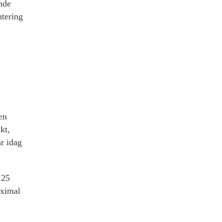
nde
ntering
en
kt,
r idag
,25
aximal