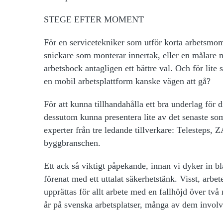
STEGE EFTER MOMENT
För en servicetekniker som utför korta arbetsmome
snickare som monterar innertak, eller en målare m
arbetsbock antagligen ett bättre val. Och för lite
en mobil arbetsplattform kanske vägen att gå?
För att kunna tillhandahålla ett bra underlag för d
dessutom kunna presentera lite av det senaste so
experter från tre ledande tillverkare: Telestep
byggbranschen.
Ett ack så viktigt påpekande, innan vi dyker in 
förenat med ett uttalat säkerhetstänk. Visst, arbe
upprättas för allt arbete med en fallhöjd över två 
år på svenska arbetsplatser, många av dem involve