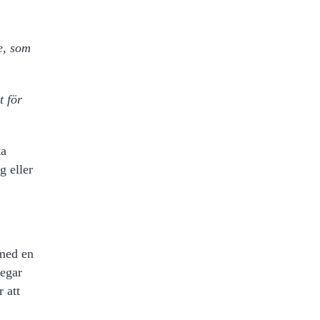
e, som
t för
ta
g eller
 med en
tegar
 att