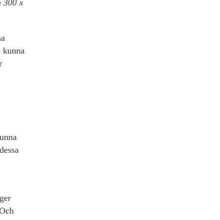
h 300 x
na
l kunna
r
kunna
 dessa
ger
 Och