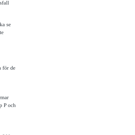
sfall
ska se
te
 för de
rmar
p P och