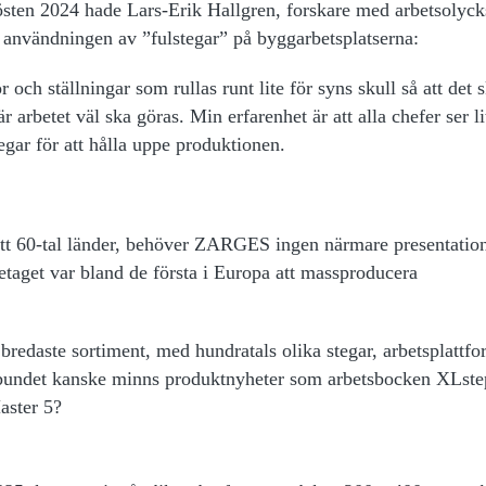
hösten 2024 hade Lars-Erik Hallgren, forskare med arbetsolyck
a användningen av ”fulstegar” på byggarbetsplatserna:
och ställningar som rullas runt lite för syns skull så att det 
 arbetet väl ska göras. Min erfarenhet är att alla chefer ser li
egar för att hålla uppe produktionen.
ett 60-tal länder, behöver ZARGES ingen närmare presentation
retaget var bland de första i Europa att massproducera
edaste sortiment, med hundratals olika stegar, arbetsplattfo
lbundet kanske minns produktnyheter som arbetsbocken XLste
aster 5?