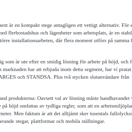
nt är en kompakt stege antagligen ett vettigt alternativ. För 
ed flerbostadshus och lägenheter som arbetsplats, är en stabi
 större installationsarbeten, där flera moment utförs på samma 
ig som är ute efter en smidig lösning för arbete på höjd, och f
m marknaden har att erbjuda inom detta segment, har vi prata
s, ZARGES och STANDSA. Plus två stycken slutanvändare från
bland produkterna: Oavsett val av lösning måste handhavandet 
te på höjd omfattas av tydliga regler, som att en arbetsmiljöpl
meter. Men faktum är att det alltjämt sker tusentals fallolycko
rande stegar, plattformar och mobila ställningar.