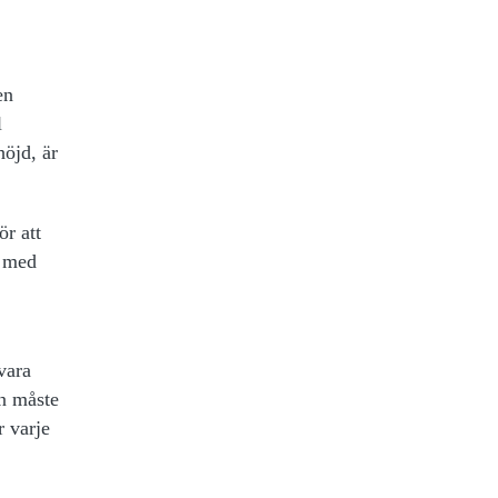
en
l
höjd, är
ör att
t med
vara
an måste
r varje