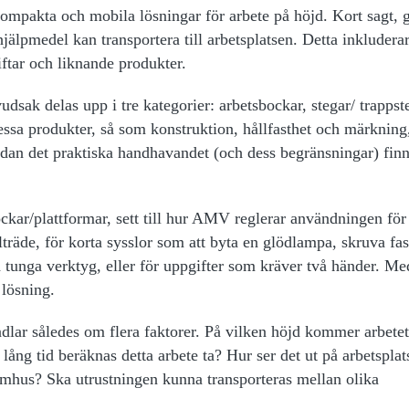
ompakta och mobila lösningar för arbete på höjd. Kort sagt, g
jälpmedel kan transportera till arbetsplatsen. Detta inkluderar
liftar och liknande produkter.
sak delas upp i tre kategorier: arbetsbockar, stegar/ trappst
ssa produkter, så som konstruktion, hållfasthet och märkning,
dan det praktiska handhavandet (och dess begränsningar) fin
ckar/plattformar, sett till hur AMV reglerar användningen för
llträde, för korta sysslor som att byta en glödlampa, skruva fas
d tunga verktyg, eller för uppgifter som kräver två händer. M
e lösning.
ndlar således om flera faktorer. På vilken höjd kommer arbetet
 lång tid beräknas detta arbete ta? Hur ser det ut på arbetspla
tomhus? Ska utrustningen kunna transporteras mellan olika