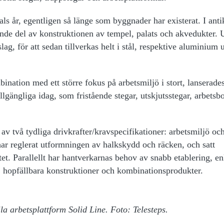
als år, egentligen så länge som byggnader har existerat. I ant
nde del av konstruktionen av tempel, palats och akvedukter. 
g, för att sedan tillverkas helt i stål, respektive aluminium 
ination med ett större fokus på arbetsmiljö i stort, lanserades
llgängliga idag, som fristående stegar, utskjutsstegar, arbetsb
 av två tydliga drivkrafter/kravspecifikationer: arbetsmiljö oc
 har reglerat utformningen av halkskydd och räcken, och satt
tet. Parallellt har hantverkarnas behov av snabb etablering, en
em, hopfällbara konstruktioner och kombinationsprodukter.
la arbetsplattform Solid Line. Foto: Telesteps.