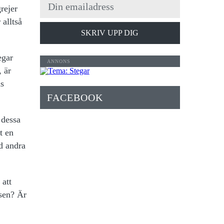
rejer
 alltså
SKRIV UPP DIG
egar
 är
ns
FACEBOOK
 dessa
t en
ed andra
 att
tsen? Är