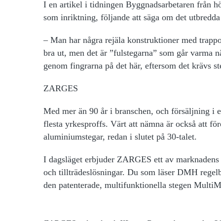
I en artikel i tidningen Byggnadsarbetaren från 
som inriktning, följande att säga om det utbredd
– Man har några rejäla konstruktioner med trappor 
bra ut, men det är ”fulstegarna” som går varma när
genom fingrarna på det här, eftersom det krävs st
ZARGES
Med mer än 90 år i branschen, och försäljning i 
flesta yrkesproffs. Värt att nämna är också att fö
aluminiumstegar, redan i slutet på 30-talet.
I dagsläget erbjuder ZARGES ett av marknadens br
och tillträdeslösningar. Du som läser DMH rege
den patenterade, multifunktionella stegen MultiM