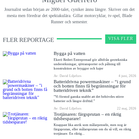
Journalist sedan början av 2000-talet, cyniker ännu längre. Skriver om det
mesta men föredrar det spektakulära. Gillar motorcyklar, tv-spel, Blade
Runner och semester.
FLER REPORTAGE
VISA FLER
Bygga på vatten
Ekerö Rederi Entreprenad gör alltifrån geotekniska
undersökningar, sjötransporter och pålning till
konstruktion av bryggor och kajer
Av: David Liljefors
4 juni, 2026
Batteridrivna powermaskiner – “i grund
och botten finns få begränsningar för
batteridriven teknik”
”Vi förstod ganska snabbt att det behövdes större
batterier och längre drifttid.”
Av: David Liljefors
22 maj, 2026
Trotjänaren: färgsprutan – en riktig
tidsbesparare!
Knappast lika anrik som målarpenseln, men nog är
färgsprutan, eller målarsprutan om du så vill, en riktig
trotjänare. En riktig...