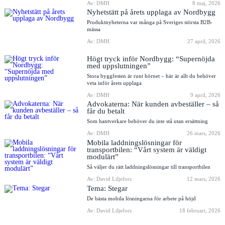
Av: DMH
8 maj, 2026
Nyhetstätt på årets upplaga av Nordbygg
Produktnyheterna var många på Sveriges största B2B-
mässa
Av: DMH
27 april, 2026
Högt tryck inför Nordbygg: “Supernöjda
med uppslutningen”
Stora byggfesten är runt hörnet – här är allt du behöver
veta inför årets upplaga
Av: DMH
9 april, 2026
Advokaterna: När kunden avbeställer – så
får du betalt
Som hantverkare behöver du inte stå utan ersättning
Av: DMH
26 mars, 2026
Mobila laddningslösningar för
transportbilen: “Vårt system är väldigt
modulärt”
Så väljer du rätt laddningslösningar till transportbilen
Av: David Liljefors
12 mars, 2026
Tema: Stegar
De bästa mobila lösningarna för arbete på höjd
Av: David Liljefors
18 februari, 2026