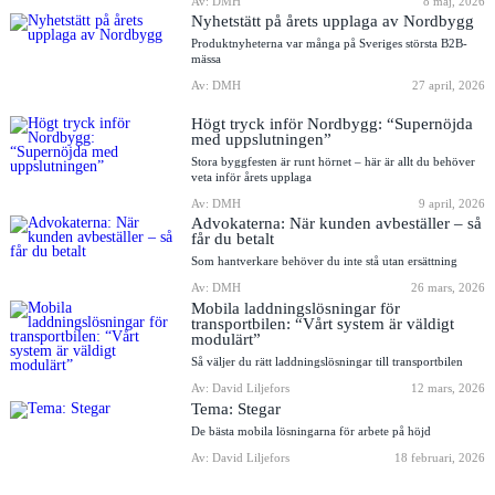
Av: DMH
8 maj, 2026
Nyhetstätt på årets upplaga av Nordbygg
Produktnyheterna var många på Sveriges största B2B-
mässa
Av: DMH
27 april, 2026
Högt tryck inför Nordbygg: “Supernöjda
med uppslutningen”
Stora byggfesten är runt hörnet – här är allt du behöver
veta inför årets upplaga
Av: DMH
9 april, 2026
Advokaterna: När kunden avbeställer – så
får du betalt
Som hantverkare behöver du inte stå utan ersättning
Av: DMH
26 mars, 2026
Mobila laddningslösningar för
transportbilen: “Vårt system är väldigt
modulärt”
Så väljer du rätt laddningslösningar till transportbilen
Av: David Liljefors
12 mars, 2026
Tema: Stegar
De bästa mobila lösningarna för arbete på höjd
Av: David Liljefors
18 februari, 2026