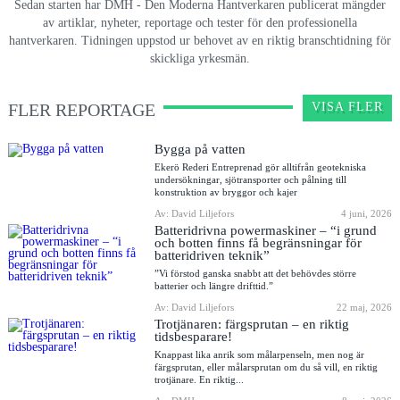
Sedan starten har DMH - Den Moderna Hantverkaren publicerat mängder
av artiklar, nyheter, reportage och tester för den professionella
hantverkaren. Tidningen uppstod ur behovet av en riktig branschtidning för
skickliga yrkesmän.
FLER REPORTAGE
VISA FLER
Bygga på vatten
Ekerö Rederi Entreprenad gör alltifrån geotekniska
undersökningar, sjötransporter och pålning till
konstruktion av bryggor och kajer
Av: David Liljefors
4 juni, 2026
Batteridrivna powermaskiner – “i grund
och botten finns få begränsningar för
batteridriven teknik”
”Vi förstod ganska snabbt att det behövdes större
batterier och längre drifttid.”
Av: David Liljefors
22 maj, 2026
Trotjänaren: färgsprutan – en riktig
tidsbesparare!
Knappast lika anrik som målarpenseln, men nog är
färgsprutan, eller målarsprutan om du så vill, en riktig
trotjänare. En riktig...