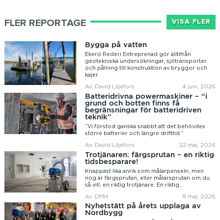
FLER REPORTAGE
VISA FLER
Bygga på vatten
Ekerö Rederi Entreprenad gör alltifrån
geotekniska undersökningar, sjötransporter
och pålning till konstruktion av bryggor och
kajer
Av: David Liljefors
4 juni, 2026
Batteridrivna powermaskiner – “i
grund och botten finns få
begränsningar för batteridriven
teknik”
”Vi förstod ganska snabbt att det behövdes
större batterier och längre drifttid.”
Av: David Liljefors
22 maj, 2026
Trotjänaren: färgsprutan – en riktig
tidsbesparare!
Knappast lika anrik som målarpenseln, men
nog är färgsprutan, eller målarsprutan om du
så vill, en riktig trotjänare. En riktig...
Av: DMH
8 maj, 2026
Nyhetstätt på årets upplaga av
Nordbygg