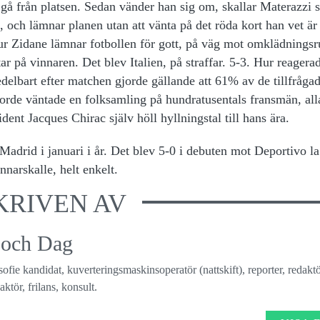
å från platsen. Sedan vänder han sig om, skallar Materazzi så
ög, och lämnar planen utan att vänta på det röda kort han vet är
ur Zidane lämnar fotbollen för gott, på väg mot omklädning
r på vinnaren. Det blev Italien, på straffar. 5-3. Hur reagera
elbart efter matchen gjorde gällande att 61% av de tillfråga
rde väntade en folksamling på hundratusentals fransmän, all
ent Jacques Chirac själv höll hyllningstal till hans ära.
Madrid i januari i år. Det blev 5-0 i debuten mot Deportivo la
arskalle, helt enkelt.
KRIVEN AV
 och Dag
osofie kandidat, kuverteringsmaskinsoperatör (nattskift), reporter, redaktö
ktör, frilans, konsult.