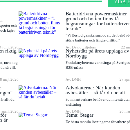
VISA 
Batteridrivna powermaskiner –
grund och botten finns få
ån
begränsningar för batteridrive
sporter och
teknik”
 och kajer
”Vi förstod ganska snabbt att det behövdes
större batterier och längre drifttid.”
4 juni, 2026
Av: David Liljefors
22 ma
en riktig
Nyhetstätt på årets upplaga av
Nordbygg
ln, men nog
Produktnyheterna var många på Sveriges 
du så vill,
B2B-mässa
8 maj, 2026
Av: DMH
27 apr
:
Advokaterna: När kunden
ingen”
avbeställer – så får du betalt
är allt du
Som hantverkare behöver du inte stå uta
ersättning
9 april, 2026
Av: DMH
26 mar
för
Tema: Stegar
m är
De bästa mobila lösningarna för arbete p