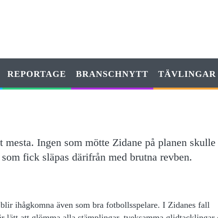
REPORTAGE
BRANSCHNYTT
TÄVLINGAR
 mesta. Ingen som mötte Zidane på planen skulle
som fick släpas därifrån med brutna revben.
blir ihågkomna även som bra fotbollsspelare. I Zidanes fall
 är lätt att glömma alla stämplingar, tveksamma glidtacklingar