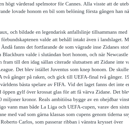
en högt värderad spelmotor för Cannes. Alla visste att de uteb
örande lovade honom en bil som belöning första gången han nä
eaux, och bildade en legendarisk anfallslinje tillsammans med
förbundskaptenen valde att behåll intakt även i landslaget. 
ndå fanns det fortfarande de som vägrade inse Zidanes stor
Blackburn valde i slutändan bort honom, och när Newcastle
am till den idag sällan citerade slutsatsen att Zidane inte v
r League. Det blev istället Juventus som knep honom. De skulle
A två gånger på raken, och gick till UEFA-final två gånger. 1
världens bästa spelare av FIFA. Vid det laget fanns det inte 
 öppen gylf över krossat glas för att få värva Zidane. Det bl
0 miljoner kronor. Reals ambitiösa bygge av en ohejdbar vin
 Figo vann man både La Liga och UEFA-cupen, varav den sis
ane med vad som gärna klassas som cupens genom tiderna sn
 Roberto Carlos, som passerar ribban i vänstra krysset över