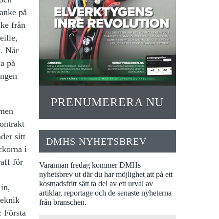
tanke på
ike från
eille,
t. När
la på
ingen
PRENUMERERA NU
 men
ontrakt
der sitt
DMHS NYHETSBREV
ckorna i
aff för
Varannan fredag kommer DMHs
nyhetsbrev ut där du har möjlighet att på ett
kostnadsfritt sätt ta del av ett urval av
in,
artiklar, reportage och de senaste nyheterna
teknik
från branschen.
: Första