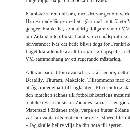
fingertopparna på en chockad målvakt.
Klubbkarriären i all ära, men det var genom värld
Han väntade länge med att göra mål i sitt första V
gånger. Frankrike, som aldrig tidigare vunnit VM
om Zidane inte i första hand var en målspruta ku
närvarande: När det hade blivit dags för Frankrike
Laget klarade inte av att ta sig ur gruppspelet, o
VM-sammanhang av ett regerande mästarlag.
Allt var bäddat för revansch fyra år senare, detta 
Desailly, Thuram, Makelele. Tillsammans med de 
utsågs omedelbart till lagkapten. Efter en trög st
den matchen räknas till fotbollshistoriens mest mi
matchen var den sista i Zidanes karriär. Den gick
Materazzi i Zidanes tröja, varpå en butter Zidane
väl kan vänta tills matchen är över. Marco blir int
– Jag skulle hellre vilja ha din hora till syster.