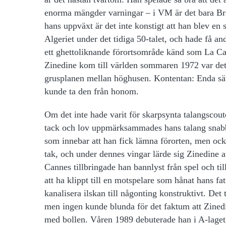
enorma mängder varningar – i VM är det bara Bra
hans uppväxt är det inte konstigt att han blev en 
Algeriet under det tidiga 50-talet, och hade få and
ett ghettoliknande förortsområde känd som La Cast
Zinedine kom till världen sommaren 1972 var det 
grusplanen mellan höghusen. Kontentan: Enda sättet
kunde ta den från honom.
Om det inte hade varit för skarpsynta talangscout
tack och lov uppmärksammades hans talang snabb
som innebar att han fick lämna förorten, men ock
tak, och under dennes vingar lärde sig Zinedine a
Cannes tillbringade han bannlyst från spel och t
att ha klippt till en motspelare som hånat hans fa
kanalisera ilskan till någonting konstruktivt. Det
men ingen kunde blunda för det faktum att Zinedin
med bollen. Våren 1989 debuterade han i A-laget, oc