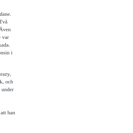
idane.
 Två
 Även
e var
kada.
nsin i
arazy,
k, och
e under
 att han