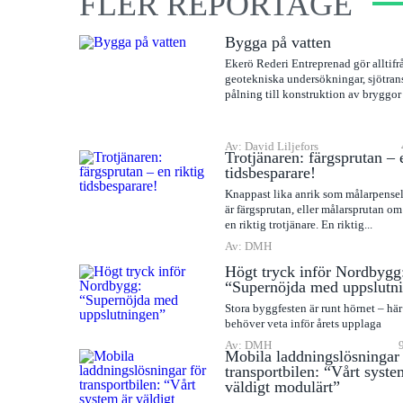
FLER REPORTAGE
Bygga på vatten
Ekerö Rederi Entreprenad gör alltifr
geotekniska undersökningar, sjötran
pålning till konstruktion av bryggor
Av: David Liljefors
Trotjänaren: färgsprutan – 
tidsbesparare!
Knappast lika anrik som målarpense
är färgsprutan, eller målarsprutan om 
en riktig trotjänare. En riktig...
Av: DMH
Högt tryck inför Nordbygg
“Supernöjda med uppslutn
Stora byggfesten är runt hörnet – här 
behöver veta inför årets upplaga
Av: DMH
Mobila laddningslösningar 
transportbilen: “Vårt syste
väldigt modulärt”