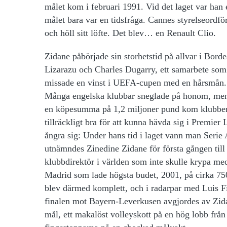
målet kom i februari 1991. Vid det laget var han 
målet bara var en tidsfråga. Cannes styrelseordf
och höll sitt löfte. Det blev… en Renault Clio.
Zidane påbörjade sin storhetstid på allvar i Bord
Lizarazu och Charles Dugarry, ett samarbete som 
missade en vinst i UEFA-cupen med en hårsmån. Ä
Många engelska klubbar sneglade på honom, men 
en köpesumma på 1,2 miljoner pund kom klubben fr
tillräckligt bra för att kunna hävda sig i Premie
ångra sig: Under hans tid i laget vann man Serie 
utnämndes Zinedine Zidane för första gången till 
klubbdirektör i världen som inte skulle krypa med
Madrid som lade högsta budet, 2001, på cirka 75
blev därmed komplett, och i radarpar med Luis
finalen mot Bayern-Leverkusen avgjordes av Zid
mål, ett makalöst volleyskott på en hög lobb från