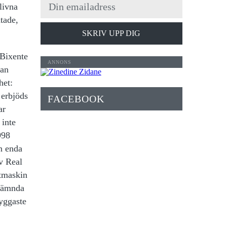
livna
tade,
SKRIV UPP DIG
 Bixente
Man
het:
 erbjöds
FACEBOOK
ar
 inte
998
en enda
ev Real
stmaskin
tnämnda
yggaste