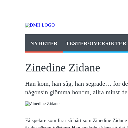
NYHETER
TESTER/ÖVERSIKTER
Zinedine Zidane
Han kom, han såg, han segrade… för det
någonsin glömma honom, allra minst de 
Få spelare som lirar så hårt som Zinedine Zidane 
är det nästan tvärtom: Han spelade så bra att det