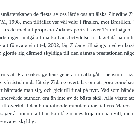
smästerskapen de flesta av oss lärde oss att älska Zinedine Z
M, 1998, men tillfället var väl valt: I finalen, mot Brasilien.
, firade med att projicera Zidanes porträtt över Triumfbågen.
nde ingen undgå att märka hans betydelse för laget då han int
 att försvara sin titel, 2002, låg Zidane till sängs med en lårs
ch gjorde sig därmed skyldiga till den sämsta prestationen någo
trots att Frankrikes gyllene generation alla gått i pension: Liz
två sistnämnda lät sig Zidane övertalas om att göra comebac
art hämtade man sig, och gick till final på nytt. Vad som händ
nnesvärda stunder, om än inte av de bästa skäl. Alla visste att
 till övertid. I den hundrationde minuten drar Italiens Marco
 säger åt honom att han kan få Zidanes tröja om han vill, men
e svaret skyldig: