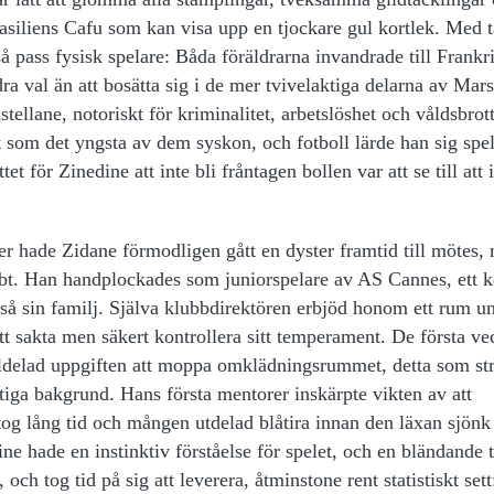
siliens Cafu som kan visa upp en tjockare gul kortlek. Med 
så pass fysisk spelare: Båda föräldrarna invandrade till Frankr
ra val än att bosätta sig i de mer tvivelaktiga delarna av Mars
ellane, notoriskt för kriminalitet, arbetslöshet och våldsbrot
som det yngsta av dem syskon, och fotboll lärde han sig spe
 för Zinedine att inte bli fråntagen bollen var att se till att 
er hade Zidane förmodligen gått en dyster framtid till mötes,
t. Han handplockades som juniorspelare av AS Cannes, ett k
så sin familj. Själva klubbdirektören erbjöd honom ett rum un
tt sakta men säkert kontrollera sitt temperament. De första ve
illdelad uppgiften att moppa omklädningsrummet, detta som str
ttiga bakgrund. Hans första mentorer inskärpte vikten av att
 tog lång tid och mången utdelad blåtira innan den läxan sjönk 
e hade en instinktiv förståelse för spelet, och en bländande 
h tog tid på sig att leverera, åtminstone rent statistiskt sett