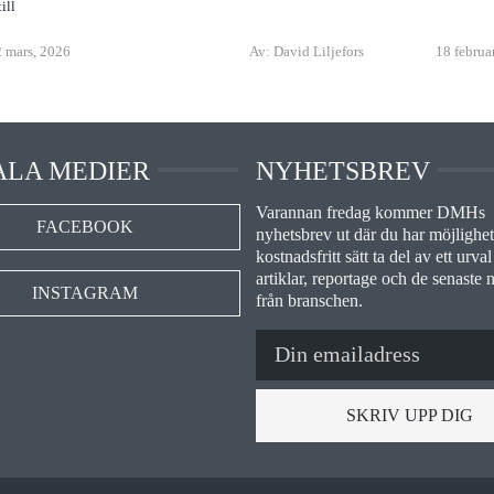
ill
 mars, 2026
Av: David Liljefors
18 februa
ALA MEDIER
NYHETSBREV
Varannan fredag kommer DMHs
FACEBOOK
nyhetsbrev ut där du har möjlighet 
kostnadsfritt sätt ta del av ett urval
artiklar, reportage och de senaste 
INSTAGRAM
från branschen.
SKRIV UPP DIG