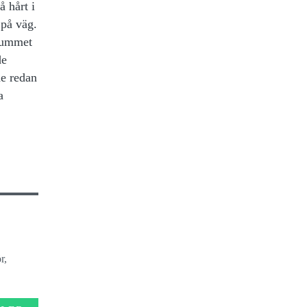
 hårt i
 på väg.
srummet
de
de redan
a
r,