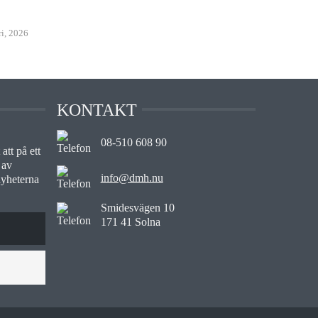
ri, 2026
KONTAKT
08-510 608 90
att på ett
 av
info@dmh.nu
nyheterna
Smidesvägen 10
171 41 Solna