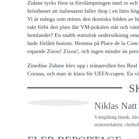
Zidane tycks först ta förolämpningen med ro och g
bröstbenet att italienaren faller ihop i en liten h
Vi är många som minns den ikoniska bilden av h
rakt förbi den plats där VM-pokalen står och vänta
hemlandet? En snabb statistisk undersökning omed
hade förlåtit honom. Hemma på Place de la Conco
ropande Zizou! Zizou!, och ingen mindre än presid
Zinedine Zidane klev upp i tränarrollen hos Real 
Coruna, och man är klara för UEFA-cupen. En vinn
S
Niklas Natt
Värnpliktig fänrik, fil
seniorredaktör, chefreda