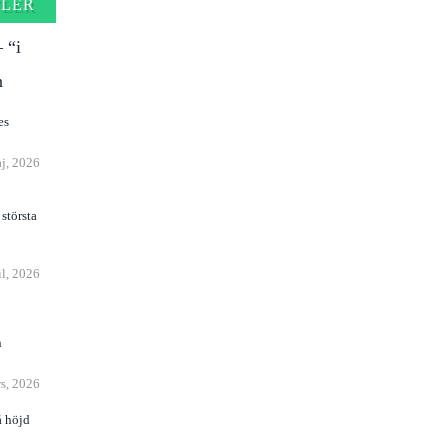
FLER
 “i
n
j, 2026
största
il, 2026
n
s, 2026
å höjd