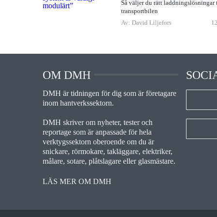
Så väljer du rätt laddningslösningar t
transportbilen
Av: David Liljefors
12
OM DMH
SOCI
DMH är tidningen för dig som är företagare
inom hantverkssektorn.
DMH skriver om nyheter, tester och
reportage som är anpassade för hela
verktygssektorn oberoende om du är
snickare, rörmokare, takläggare, elektriker,
målare, sotare, plåtslagare eller glasmästare.
LÄS MER OM DMH