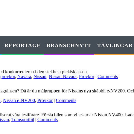
REPORTAGE
BRANSCHNYTT
TÄVLINGAR
med konkurrenterna i den stekheta pickisklassen.
provkör
,
Navara
,
Nissan
,
Nissan Navara
,
Provkör
|
Comments
sgränsen? Då är du målgruppen för Nissans nya skåpbil e-NV200. Och det
n
,
Nissan e-NV200
,
Provkör
|
Comments
obiliserat våra testförare. Första bilen som vi testar är Nissan NV400.
issan
,
Transportbil
|
Comments