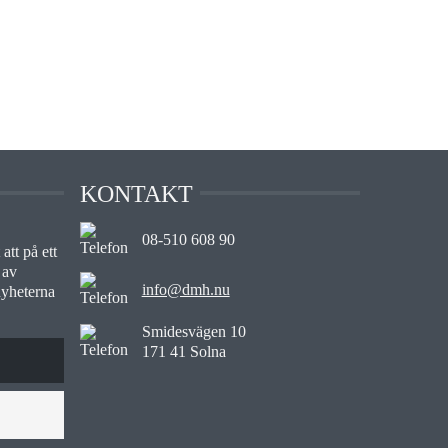
KONTAKT
08-510 608 90
att på ett
 av
info@dmh.nu
nyheterna
Smidesvägen 10
171 41 Solna