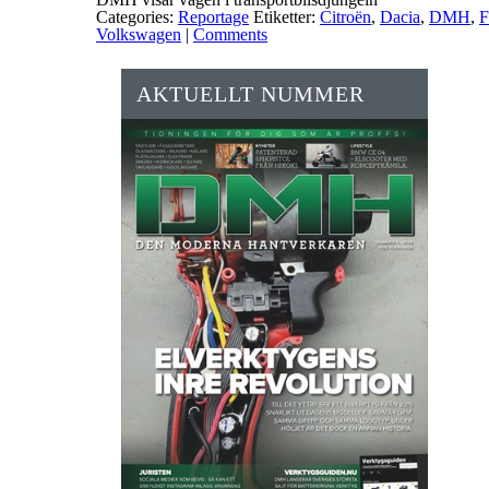
Categories:
Reportage
Etiketter:
Citroën
,
Dacia
,
DMH
,
F
Volkswagen
|
Comments
AKTUELLT NUMMER