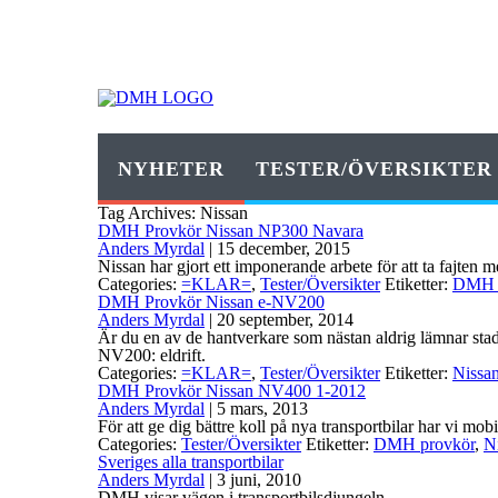
NYHETER
TESTER/ÖVERSIKTER
Tag Archives: Nissan
DMH Provkör Nissan NP300 Navara
Anders Myrdal
|
15 december, 2015
Nissan har gjort ett imponerande arbete för att ta fajten 
Categories:
=KLAR=
,
Tester/Översikter
Etiketter:
DMH 
DMH Provkör Nissan e-NV200
Anders Myrdal
|
20 september, 2014
Är du en av de hantverkare som nästan aldrig lämnar stad
NV200: eldrift.
Categories:
=KLAR=
,
Tester/Översikter
Etiketter:
Nissa
DMH Provkör Nissan NV400 1-2012
Anders Myrdal
|
5 mars, 2013
För att ge dig bättre koll på nya transportbilar har vi m
Categories:
Tester/Översikter
Etiketter:
DMH provkör
,
N
Sveriges alla transportbilar
Anders Myrdal
|
3 juni, 2010
DMH visar vägen i transportbilsdjungeln