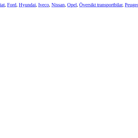
iat
,
Ford
,
Hyundai
,
Iveco
,
Nissan
,
Opel
,
Översikt transportbilar
,
Peuge