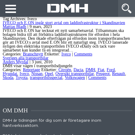
Tag Archives: Iveco
IVECO och E.ON ingår stort avtal om laddinfrastruktur i Skandinavien
Mattias Bladh
|
9 mars, 2023
IVECO och E.ON har tecknat ett nytt samarbetsavtal. Tillsammans ska
bolagen bidra till att förbättra laddinfrastrukturen för elfordon i hela
Skandinavien. Den ökade efterfrågan på elfordon inom transportbranschen
gör att IVECO:s avtal med E.ON blir ett naturligt steg. IVECO lanserade
nyligen den elektriska transportbilen IVECO eDaily och tack vare
samarbetet kan kunder få en integrerad…
Categories:
Branschnytt
Etiketter:
Iveco
|
Comments
Sveriges alla transportbilar
Anders Myrdal
|
3 juni, 2010
DMH visar vägen i transportbilsdjungeln
Categories:
Reportage
Etiketter:
Citroën
,
Dacia
,
DMH
,
Fiat
,
Ford
,
Hyundai
,
Iveco
,
Nissan
,
Opel
,
Översikt transportbilar
,
Peugeot
,
Renault
,
Skoda
,
Toyota
,
transportbilsspecial
,
Volkswagen
|
Comments
OM DMH
DMH är tidningen för dig som är företagare inom
hantverkssektorn.