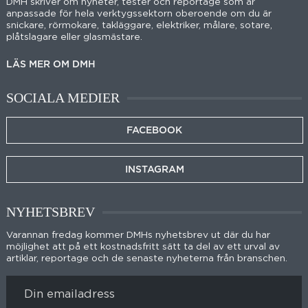
DMH skriver om nyheter, tester och reportage som är
anpassade för hela verktygssektorn oberoende om du är
snickare, rörmokare, takläggare, elektriker, målare, sotare,
plåtslagare eller glasmästare.
LÄS MER OM DMH
SOCIALA MEDIER
FACEBOOK
INSTAGRAM
NYHETSBREV
Varannan fredag kommer DMHs nyhetsbrev ut där du har
möjlighet att på ett kostnadsfritt sätt ta del av ett urval av
artiklar, reportage och de senaste nyheterna från branschen.