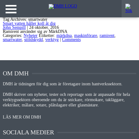
Tag Archives: smartwater
Smart vatten håller koll åt dig
John Sempill
|
24 oktober, 2016
Ramirent använder sig av MärkDNA
Categories:
Nyheter
Etiketter:
märkdna
,
maskinförare
,
ramirent
,
smartwater
,
stöldskydd
,
verktyg
|
Comments
OM DMH
DMH är tidningen för dig som är företagare inom hantverkssektorn.
DMH skriver om nyheter, tester och reportage som är anpassade för hela
verktygssektorn oberoende om du är snickare, rörmokare, takläggare,
elektriker, målare, sotare, plåtslagare eller glasmästare.
LÄS MER OM DMH
SOCIALA MEDIER