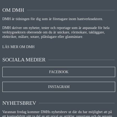
OM DMH
DMH är tidningen för dig som är företagare inom hantverkssektorn.
DMH skriver om nyheter, tester och reportage som är anpassade för hela
verktygssektorn oberoende om du är snickare, rörmokare, takläggare,
elektriker, målare, sotare, plåtslagare eller glasmästare.
LÄS MER OM DMH
SOCIALA MEDIER
FACEBOOK
INSTAGRAM
NYHETSBREV
Varannan fredag kommer DMHs nyhetsbrev ut där du har möjlighet att på
ett kostnadsfritt sätt ta del av ett urval av artiklar, reportage och de senaste