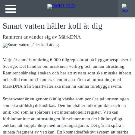
Smart vatten håller koll åt dig
Ramirent använder sig av MärkDNA
Varje år anmäls omkring 6 000 tillgreppsbrott på byggarbetsplatser i
Sverige. Det handlar om maskiner, verktyg och annan utrustning.
Ramirent slår slag i saken och har ett system som ska minska inbrott
och stöld runt om i landet. Genom att märka all utrustning med
MärkDNA från Smartwater ska man nu kunna förebygga svinn.
Smartwater är en genomskinlig vätska som penslas på utrustningen
som ska stöldskyddsmärkas. Den innehåller mikropunkter och en
unik kod som är spårbara i ett internationellt register. Vätskan
förhindrar inte att utrustningen försvinner men det blir betydligt
enklare att koppla ihop med ursprungsägaren. Det går att spåra i
minsta fragment av vätskan. Ett kostnadseffektivt system att märka