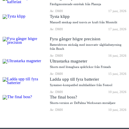
Färdigmonterade entrétak från Plannja
Av: DMH
17 juni, 2026
Tysta klipp
Manuell stenkap med tonvis av kraft från Montolit
Av: DMH
17 juni, 2026
Fyra gånger högre precision
Batteridriven sticksåg med innovativ sågbladsstyrning
från Bosch
Av: DMH
16 juni, 2026
Ultrastarka magneter
Shorts med löstagbara spikfickor från Fristads
Av: DMH
15 juni, 2026
Ladda upp till fyra batterier
Systainer-kompatibel multiladdare från Festool
Av: DMH
10 juni, 2026
The final boss?
Shorts-version av DePalma Workwears storsäljare
Av: DMH
10 juni, 2026