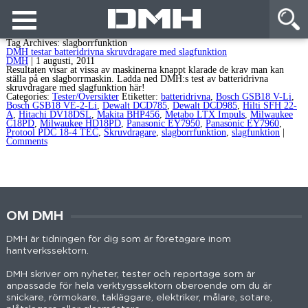
Tag Archives: slagborrfunktion
DMH testar batteridrivna skruvdragare med slagfunktion
DMH
|
1 augusti, 2011
Resultaten visar at vissa av maskinerna knappt klarade de krav man kan
ställa på en slagborrmaskin. Ladda ned DMH:s test av batteridrivna
skruvdragare med slagfunktion här!
Categories:
Tester/Översikter
Etiketter:
batteridrivna
,
Bosch GSB18 V-Li
,
Bosch GSB18 VE-2-Li
,
Dewalt DCD785
,
Dewalt DCD985
,
Hilti SFH 22-
A
,
Hitachi DV18DSL
,
Makita BHP456
,
Metabo LTX Impuls
,
Milwaukee
C18PD
,
Milwaukee HD18PD
,
Panasonic EY7950
,
Panasonic EY7960
,
Protool PDC 18-4 TEC
,
Skruvdragare
,
slagborrfunktion
,
slagfunktion
|
Comments
OM DMH
DMH är tidningen för dig som är företagare inom
hantverkssektorn.
DMH skriver om nyheter, tester och reportage som är
anpassade för hela verktygssektorn oberoende om du är
snickare, rörmokare, takläggare, elektriker, målare, sotare,