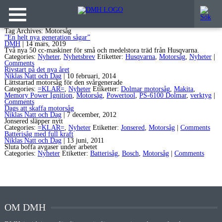
Tag Archives: Motorsåg
”En helt nya generation sågar”
DMH
|
14 mars, 2019
Två nya 50 cc-maskiner för små och medelstora träd från Husqvarna.
Categories:
Nyheter
,
Nyhetsbrev
Etiketter:
Husqvarna
,
Motorsåg
,
Nyheter
|
Comments
Rivstart på det nya året
Niklas Natt och Dag
|
10 februari, 2014
Lättstartad motorsåg för den svårgenerade
Categories:
=KLAR=
,
Nyheter
Etiketter:
Dolmar motorsåg
,
Makita
,
Memory Power Ignition
,
Motorsåg
,
Powertool
,
PS-6100 Dolmar
,
verktyg
|
Comments
Dags att skaffa motorsåg
Niklas Natt och Dag
|
7 december, 2012
Jonsered släpper nytt
Categories:
=KLAR=
,
Nyheter
Etiketter:
Jonsered
,
Motorsåg
|
Comments
Batterisåg med full kraft
Niklas Natt och Dag
|
13 juni, 2011
Sluta boffa avgaser under arbetet
Categories:
Nyheter
Etiketter:
Batterisåg
,
Bosch
,
Motorsåg
|
Comments
OM DMH