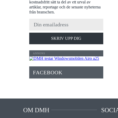
kostnadsfritt sätt ta del av ett urval av
artiklar, reportage och de senaste nyheterna
från branschen.
SKRIV UPP DIG
FACEBOOK
OM DMH
SOCI