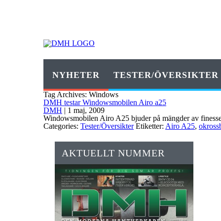
NYHETER
TESTER/ÖVERSIKTER
Tag Archives: Windows
DMH testar Windowsmobilen Airo a25
DMH
|
1 maj, 2009
Windowsmobilen Airo A25 bjuder på mängder av finesse
Categories:
Tester/Översikter
Etiketter:
Airo A25
,
okross
AKTUELLT NUMMER