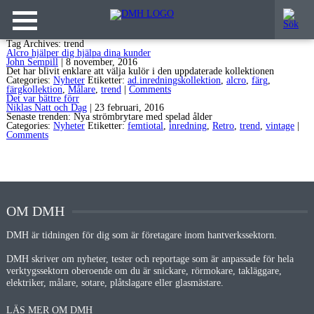
Tag Archives: trend
Alcro hjälper dig hjälpa dina kunder
John Sempill
|
8 november, 2016
Det har blivit enklare att välja kulör i den uppdaterade kollektionen
Categories:
Nyheter
Etiketter:
ad.inredningskollektion
,
alcro
,
färg
,
färgkollektion
,
Målare
,
trend
|
Comments
Det var bättre förr
Niklas Natt och Dag
|
23 februari, 2016
Senaste trenden: Nya strömbrytare med spelad ålder
Categories:
Nyheter
Etiketter:
femtiotal
,
inredning
,
Retro
,
trend
,
vintage
|
Comments
OM DMH
DMH är tidningen för dig som är företagare inom hantverkssektorn.
DMH skriver om nyheter, tester och reportage som är anpassade för hela
verktygssektorn oberoende om du är snickare, rörmokare, takläggare,
elektriker, målare, sotare, plåtslagare eller glasmästare.
LÄS MER OM DMH