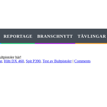
REPORTAGE
BRANSCHNYTT
TÄVLINGAR
ltpistoler här!
ar
,
Hilti DX 460
,
Spit P390
,
Test av Bultpistoler
|
Comments