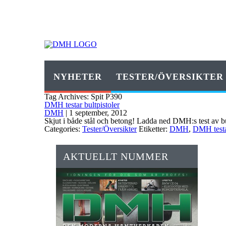
NYHETER
TESTER/ÖVERSIKTER
Tag Archives: Spit P390
DMH testar bultpistoler
DMH
|
1 september, 2012
Skjut i både stål och betong! Ladda ned DMH:s test av bu
Categories:
Tester/Översikter
Etiketter:
DMH
,
DMH test
AKTUELLT NUMMER