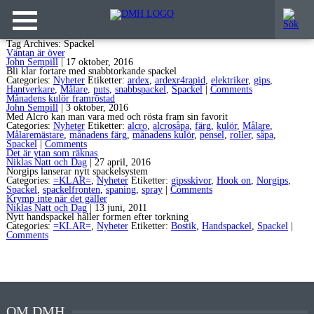
Tag Archives: Spackel
Väntan är över
John Sempill
|
17 oktober, 2016
Bli klar fortare med snabbtorkande spackel
Categories:
Nyheter
Etiketter:
ardex
,
ardexr4rapid
,
elektriker
,
gips
,
Hantverkare
,
Målare
,
puts
,
snabbspackel
,
Spackel
|
Comments
Månadens kulör framröstad
John Sempill
|
3 oktober, 2016
Med Alcro kan man vara med och rösta fram sin favorit
Categories:
Nyheter
Etiketter:
alcro
,
alcrosåpa
,
färg
,
kulör
,
Målare
,
Målaremästare
,
månadens färg
,
månadens kulör
,
pensel
,
roller
,
såpa
,
Spackel
|
Comments
Det är ytan som räknas
Niklas Natt och Dag
|
27 april, 2016
Norgips lanserar nytt spackelsystem
Categories:
=KLAR=
,
Nyheter
Etiketter:
gipsskivor
,
Hook on
,
Norgips
,
Spackel
,
spackelfronten
,
spaning
,
spray
|
Comments
Krymp inte när det gäller
Niklas Natt och Dag
|
13 juni, 2011
Nytt handspackel håller formen efter torkning
Categories:
=KLAR=
,
Nyheter
Etiketter:
Bostik
,
Handspackel
,
Spackel
|
Comments
OM DMH