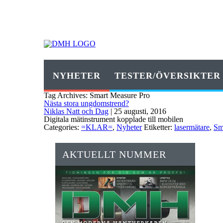
NYHETER
TESTER/ÖVERSIKTER
Tag Archives: Smart Measure Pro
Nästa stora ungdomstrend?
Niklas Natt och Dag
|
25 augusti, 2016
Digitala mätinstrument kopplade till mobilen
Categories:
=KLAR=
,
Nyheter
Etiketter:
lasermätare
,
Sm
AKTUELLT NUMMER