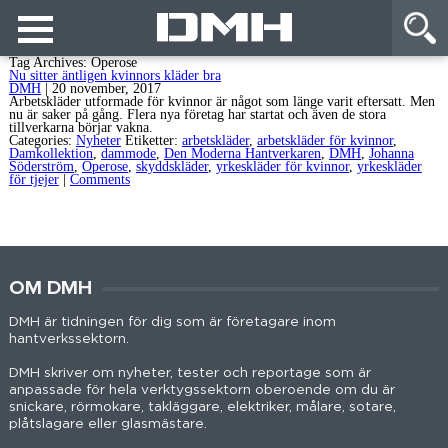
Tag Archives: Operose
Nu sitter äntligen kvinnors kläder bra
DMH
|
20 november, 2017
Arbetskläder utformade för kvinnor är något som länge varit eftersatt. Men
nu är saker på gång. Flera nya företag har startat och även de stora
tillverkarna börjar vakna.
Categories:
Nyheter
Etiketter:
arbetskläder
,
arbetskläder för kvinnor
,
Damkollektion
,
dammode
,
Den Moderna Hantverkaren
,
DMH
,
Johanna
Söderström
,
Operose
,
skyddskläder
,
yrkeskläder för kvinnor
,
yrkeskläder
för tjejer
|
Comments
OM DMH
DMH är tidningen för dig som är företagare inom
hantverkssektorn.
DMH skriver om nyheter, tester och reportage som är
anpassade för hela verktygssektorn oberoende om du är
snickare, rörmokare, takläggare, elektriker, målare, sotare,
plåtslagare eller glasmästare.