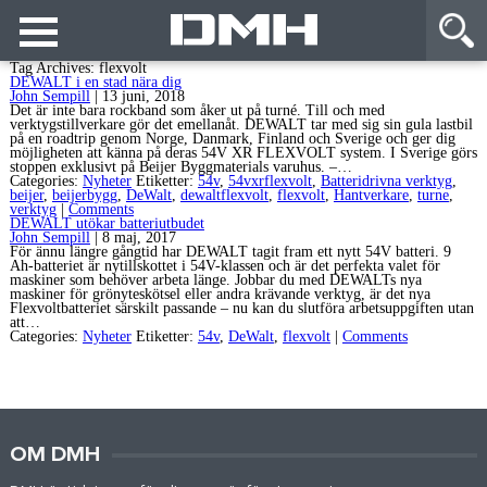
Tag Archives: flexvolt
DEWALT i en stad nära dig
John Sempill
|
13 juni, 2018
Det är inte bara rockband som åker ut på turné. Till och med
verktygstillverkare gör det emellanåt. DEWALT tar med sig sin gula lastbil
på en roadtrip genom Norge, Danmark, Finland och Sverige och ger dig
möjligheten att känna på deras 54V XR FLEXVOLT system. I Sverige görs
stoppen exklusivt på Beijer Byggmaterials varuhus. –…
Categories:
Nyheter
Etiketter:
54v
,
54vxrflexvolt
,
Batteridrivna verktyg
,
beijer
,
beijerbygg
,
DeWalt
,
dewaltflexvolt
,
flexvolt
,
Hantverkare
,
turne
,
verktyg
|
Comments
DEWALT utökar batteriutbudet
John Sempill
|
8 maj, 2017
För ännu längre gångtid har DEWALT tagit fram ett nytt 54V batteri. 9
Ah-batteriet är nytillskottet i 54V-klassen och är det perfekta valet för
maskiner som behöver arbeta länge. Jobbar du med DEWALTs nya
maskiner för grönyteskötsel eller andra krävande verktyg, är det nya
Flexvoltbatteriet särskilt passande – nu kan du slutföra arbetsuppgiften utan
att…
Categories:
Nyheter
Etiketter:
54v
,
DeWalt
,
flexvolt
|
Comments
OM DMH