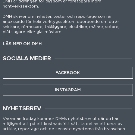
DMH är tidningen för dig som är företagare inom
hantverkssektorn.
DMH skriver om nyheter, tester och reportage som är
anpassade för hela verktygssektorn oberoende om du är
snickare, rörmokare, takläggare, elektriker, målare, sotare,
plåtslagare eller glasmästare.
LÄS MER OM DMH
SOCIALA MEDIER
FACEBOOK
INSTAGRAM
NYHETSBREV
Varannan fredag kommer DMHs nyhetsbrev ut där du har
möjlighet att på ett kostnadsfritt sätt ta del av ett urval av
artiklar, reportage och de senaste nyheterna från branschen.