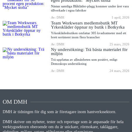
egen produktion: “Mycket stolta”
Nästan samtliga Blåkläder-plagg kommer under året vara
tillverkade i egna fabriker
Av: DMH
1 april, 2026
Team Workwears medlemsbutik MT
Yrkeskläder öppnar ny butik i Botkyrka
Yrkesklädesbutiken omfattar 305 kvadratmeter med ett
brett sortiment inom flera branscher
Av: DMH
25 mars, 2026
Ny undersökning: Trä bästa materialet för
miljön
Trä uppfattas av allmänheten som positivt, enligt
Demoskops undersökning
Av: DMH
24 mars, 2026
OM DMH
DMH är tidningen för dig som är företagare inom hantverkssektorn.
DMH skriver om nyheter, tester och reportage som är anpassade för hela
verktygssektorn oberoende om du är snickare, rörmokare, takläggare,
elektriker, målare, sotare, plåtslagare eller glasmästare.