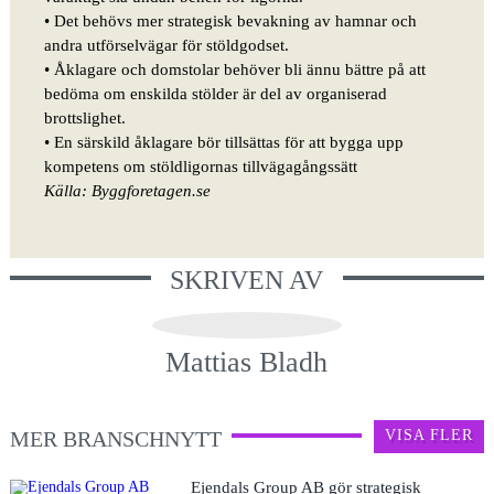
•
Det behövs mer
strategisk bevakning av hamnar och
andra utförselvägar för stöldgodset.
•
Åklagare och domstolar
behöver bli ännu bättre på att
bedöma om enskilda stölder är del av organiserad
brottslighet.
•
En särskild åklagare
bör tillsättas för att bygga upp
kompetens om stöldligornas tillvägagångssätt
Källa: Byggforetagen.se
SKRIVEN AV
Mattias Bladh
MER BRANSCHNYTT
VISA FLER
Ejendals Group AB gör strategisk