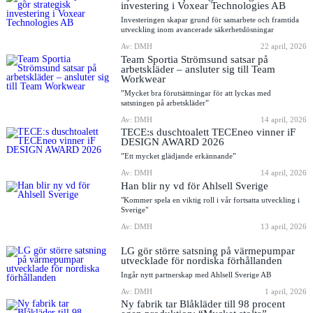
investering i Voxear Technologies AB
Investeringen skapar grund för samarbete och framtida
utveckling inom avancerade säkerhetslösningar
Av: DMH
22 april, 2026
Team Sportia Strömsund satsar på
arbetskläder – ansluter sig till Team
Workwear
”Mycket bra förutsättningar för att lyckas med
satsningen på arbetskläder”
Av: DMH
14 april, 2026
TECE:s duschtoalett TECEneo vinner iF
DESIGN AWARD 2026
”Ett mycket glädjande erkännande”
Av: DMH
14 april, 2026
Han blir ny vd för Ahlsell Sverige
"Kommer spela en viktig roll i vår fortsatta utveckling i
Sverige"
Av: DMH
13 april, 2026
LG gör större satsning på värmepumpar
utvecklade för nordiska förhållanden
Ingår nytt partnerskap med Ahlsell Sverige AB
Av: DMH
1 april, 2026
Ny fabrik tar Blåkläder till 98 procent