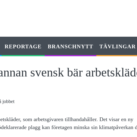
REPORTAGE
BRANSCHNYTT
TÄVLINGAR
nnan svensk bär arbetskläd
betskläder, som arbetsgivaren tillhandahåller. Det visar en ny
ödeklarerade plagg kan företagen minska sin klimatpåverkan d