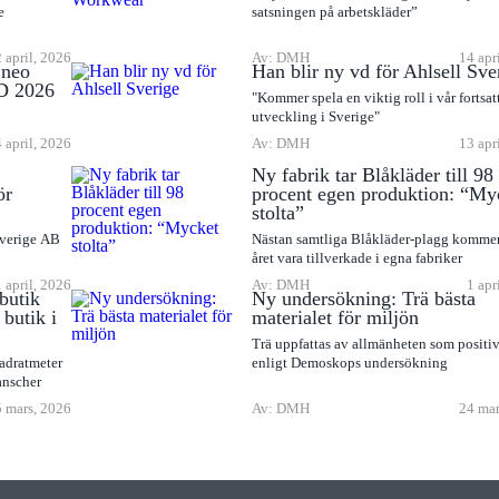
e
satsningen på arbetskläder”
 april, 2026
Av: DMH
14 apr
Eneo
Han blir ny vd för Ahlsell Sve
D 2026
"Kommer spela en viktig roll i vår fortsat
utveckling i Sverige"
 april, 2026
Av: DMH
13 apr
Ny fabrik tar Blåkläder till 98
ör
procent egen produktion: “My
stolta”
Sverige AB
Nästan samtliga Blåkläder-plagg komme
året vara tillverkade i egna fabriker
1 april, 2026
Av: DMH
1 apr
butik
Ny undersökning: Trä bästa
butik i
materialet för miljön
Trä uppfattas av allmänheten som positiv
adratmeter
enligt Demoskops undersökning
anscher
 mars, 2026
Av: DMH
24 mar