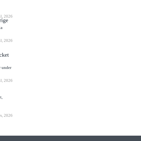
il, 2026
rige
ta
il, 2026
cket
r under
il, 2026
t,
s, 2026