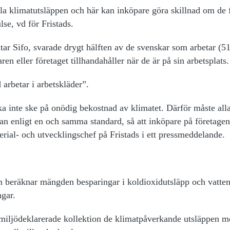
bala klimatutsläppen och här kan inköpare göra skillnad om de 
se, vd för Fristads.
tar Sifo, svarade drygt hälften av de svenskar som arbetar (5
ren eller företaget tillhandahåller när de är på sin arbetsplats.
 arbetar i arbetskläder”.
a inte ske på onödig bekostnad av klimatet. Därför måste all
an enligt en och samma standard, så att inköpare på företage
rial- och utvecklingschef på Fristads i ett pressmeddelande.
 som beräknar mängden besparingar i koldioxidutsläpp och vatte
ngar.
, miljödeklarerade kollektion de klimatpåverkande utsläppen m