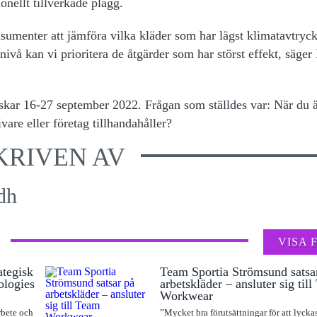
nellt tillverkade plagg.
sumenter att jämföra vilka kläder som har lägst klimatavtryck
vå kan vi prioritera de åtgärder som har störst effekt, säger 
skar 16-27 september 2022. Frågan som ställdes var: När du ä
vare eller företag tillhandahåller?
KRIVEN AV
dh
VISA 
ategisk
Team Sportia Strömsund satsa
ologies
arbetskläder – ansluter sig til
Workwear
rbete och
”Mycket bra förutsättningar för att lyck