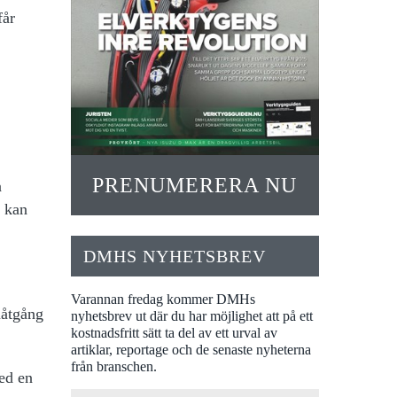
får
1
PRENUMERERA NU
a
n kan
DMHS NYHETSBREV
Varannan fredag kommer DMHs
nåtgång
nyhetsbrev ut där du har möjlighet att på ett
kostnadsfritt sätt ta del av ett urval av
artiklar, reportage och de senaste nyheterna
från branschen.
ed en