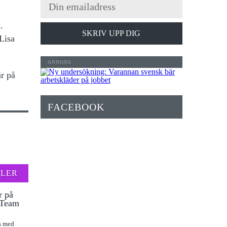
.
SKRIV UPP DIG
Lisa
r på
FACEBOOK
FLER
r på
l Team
as med