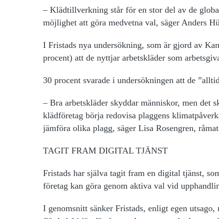
– Klädtillverkning står för en stor del av de glo
möjlighet att göra medvetna val, säger Anders Hül
I Fristads nya undersökning, som är gjord av Kan
procent) att de nyttjar arbetskläder som arbetsgiva
30 procent svarade i undersökningen att de ”alltid
– Bra arbetskläder skyddar människor, men det sk
klädföretag börja redovisa plaggens klimatpåverk
jämföra olika plagg, säger Lisa Rosengren, råmate
TAGIT FRAM DIGITAL TJÄNST
Fristads har själva tagit fram en digital tjänst,
företag kan göra genom aktiva val vid upphandli
I genomsnitt sänker Fristads, enligt egen utsago