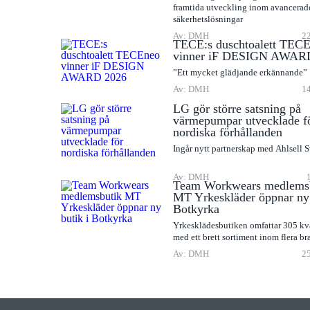
framtida utveckling inom avancerad
säkerhetslösningar
Av: DMH
22
TECE:s duschtoalett TEC
vinner iF DESIGN AWAR
”Ett mycket glädjande erkännande”
Av: DMH
14
LG gör större satsning på
värmepumpar utvecklade f
nordiska förhållanden
Ingår nytt partnerskap med Ahlsell 
Av: DMH
Team Workwears medlems
MT Yrkeskläder öppnar ny 
Botkyrka
Yrkesklädesbutiken omfattar 305 kv
med ett brett sortiment inom flera br
Av: DMH
25