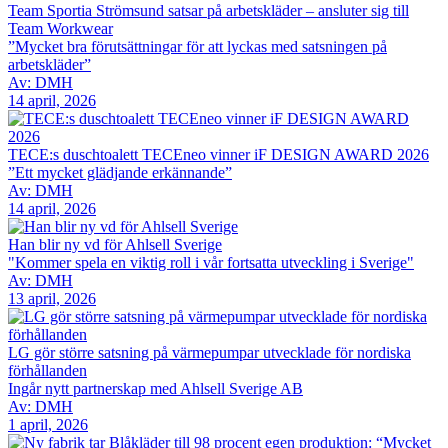
Team Sportia Strömsund satsar på arbetskläder – ansluter sig till
Team Workwear
”Mycket bra förutsättningar för att lyckas med satsningen på
arbetskläder”
Av: DMH
14 april, 2026
TECE:s duschtoalett TECEneo vinner iF DESIGN AWARD 2026
”Ett mycket glädjande erkännande”
Av: DMH
14 april, 2026
Han blir ny vd för Ahlsell Sverige
"Kommer spela en viktig roll i vår fortsatta utveckling i Sverige"
Av: DMH
13 april, 2026
LG gör större satsning på värmepumpar utvecklade för nordiska
förhållanden
Ingår nytt partnerskap med Ahlsell Sverige AB
Av: DMH
1 april, 2026