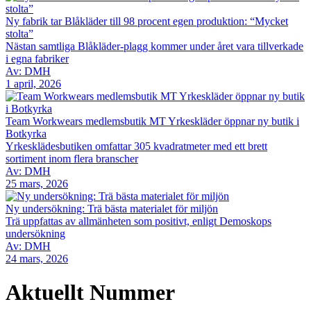
Ny fabrik tar Blåkläder till 98 procent egen produktion: “Mycket
stolta”
Nästan samtliga Blåkläder-plagg kommer under året vara tillverkade
i egna fabriker
Av: DMH
1 april, 2026
Team Workwears medlemsbutik MT Yrkeskläder öppnar ny butik i
Botkyrka
Yrkesklädesbutiken omfattar 305 kvadratmeter med ett brett
sortiment inom flera branscher
Av: DMH
25 mars, 2026
Ny undersökning: Trä bästa materialet för miljön
Trä uppfattas av allmänheten som positivt, enligt Demoskops
undersökning
Av: DMH
24 mars, 2026
Aktuellt Nummer