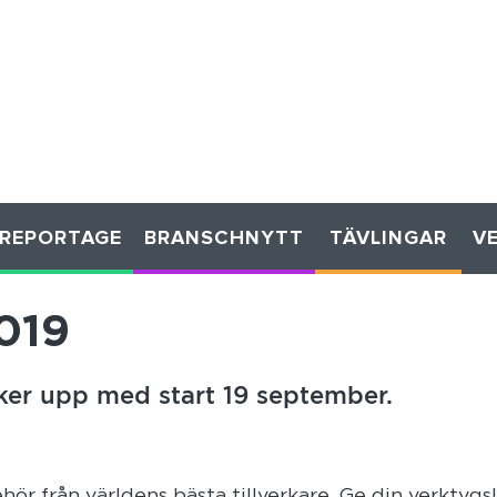
REPORTAGE
BRANSCHNYTT
TÄVLINGAR
V
019
er upp med start 19 september.
hör från världens bästa tillverkare. Ge din verktygs