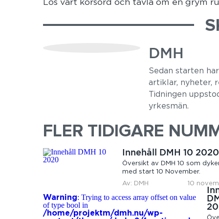
Lös vårt korsord och tävla om en grym ru
S
DMH
Sedan starten ha
artiklar, nyheter,
Tidningen uppstod
yrkesmän.
FLER TIDIGARE NUM
Innehåll DMH 10 202
Översikt av DMH 10 som dyke
med start 10 November.
Av: DMH
10 novem
In
: Trying to access array offset on value
DM
Warning
of type bool in
20
/home/projektm/dmh.nu/wp-
Öve