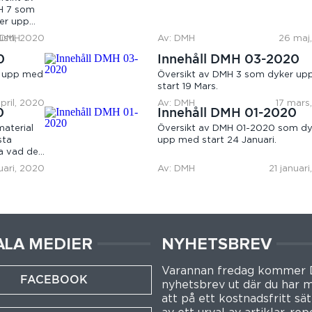
 7 som
er upp
 start 20
usti, 2020
 DMH
Av: DMH
26 maj
usti.
0
Innehåll DMH 03-2020
r upp med
Översikt av DMH 3 som dyker u
start 19 Mars.
april, 2020
Av: DMH
17 mars
0
Innehåll DMH 01-2020
aterial
Översikt av DMH 01-2020 som dy
sta
upp med start 24 Januari.
da vad den
uari, 2020
Av: DMH
21 januar
ALA MEDIER
NYHETSBREV
Varannan fredag kommer
FACEBOOK
nyhetsbrev ut där du har m
att på ett kostnadsfritt sät