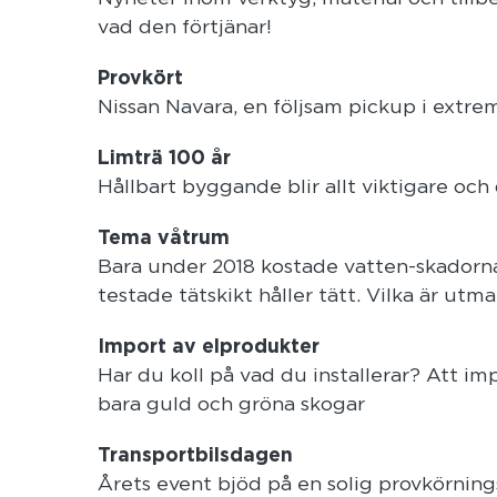
vad den förtjänar!
Provkört
Nissan Navara, en följsam pickup i extre
Limträ 100 år
Hållbart byggande blir allt viktigare och d
Tema våtrum
Bara under 2018 kostade vatten-skadorna 1
testade tätskikt håller tätt. Vilka är u
I
mport av elprodukter
Har du koll på vad du installerar? Att imp
bara guld och gröna skogar
T
ransportbilsdagen
Årets event bjöd på en solig provkörnings