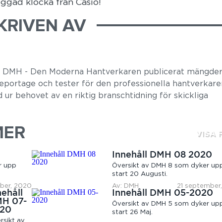
ggad klocka från Casio!
KRIVEN AV
r DMH - Den Moderna Hantverkaren publicerat mängder
 reportage och tester för den professionella hantverkare
 ur behovet av en riktig branschtidning för skickliga
MER
VISA 
0
Innehåll DMH 08 2020
r upp
Översikt av DMH 8 som dyker u
start 20 Augusti.
ber, 2020
Av: DMH
21 september
nehåll
Innehåll DMH 05-2020
H 07-
Översikt av DMH 5 som dyker u
20
start 26 Maj.
rsikt av