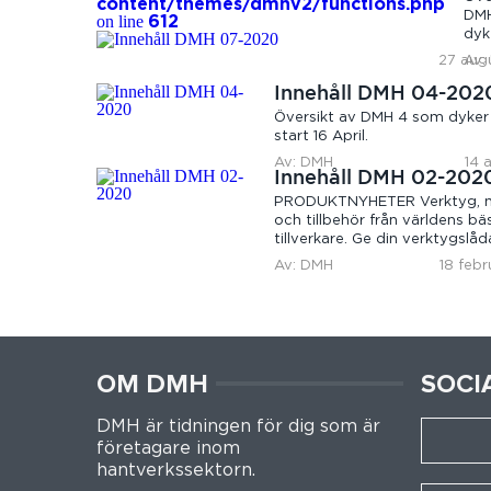
content/themes/dmhv2/functions.php
DMH
on line
612
dyk
med
27 aug
Av:
Aug
Innehåll DMH 04-202
Översikt av DMH 4 som dyke
start 16 April.
Av: DMH
14 
Innehåll DMH 02-202
PRODUKTNYHETER Verktyg, m
och tillbehör från världens bä
tillverkare. Ge din verktygslå
förtjänar! EISENWARE...
Av: DMH
18 febr
OM DMH
SOCI
DMH är tidningen för dig som är
företagare inom
hantverkssektorn.