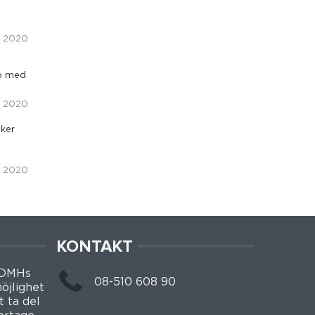
, 2020
pp med
, 2020
ker
i, 2020
KONTAKT
 DMHs
08-510 608 90
öjlighet
t ta del