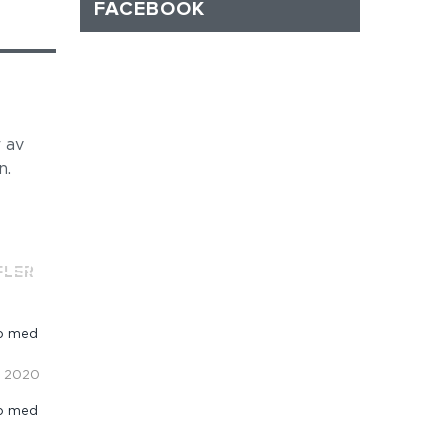
FACEBOOK
 av
n.
FLER
pp med
, 2020
pp med