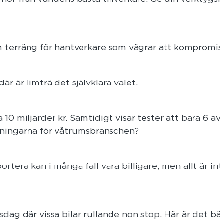
m terräng för hantverkare som vägrar att kompromis
är är limträ det självklara valet.
0 miljarder kr. Samtidigt visar tester att bara 6 av
tmaningarna för våtrumsbranschen?
ortera kan i många fall vara billigare, men allt är in
dag där vissa bilar rullande non stop. Här är det b