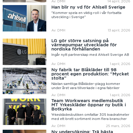
Av: DMH
14 april, 2026
Han blir ny vd för Ahlsell Sverige
"Kommer spela en viktig roll i vår fortsatta
utveckling i Sverige"
Av: DMH
13 april, 2026
LG gör större satsning på
värmepumpar utvecklade för
nordiska förhållanden
Ingår nytt partnerskap med Ahlsell Sverige AB
Av: DMH
1 april, 2026
Ny fabrik tar Blåkläder till 98
procent egen produktion: “Mycket
stolta”
Nästan samtliga Blåkläder-plagg kommer
under året vara tillverkade i egna fabriker
Av: DMH
1 april, 2026
Team Workwears medlemsbutik
MT Yrkeskläder öppnar ny butik i
Botkyrka
Yrkesklädesbutiken omfattar 305 kvadratmeter
med ett brett sortiment inom flera branscher
Av: DMH
25 mars, 2026
Ny undersökning: Trä bästa