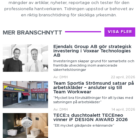
mängder av artiklar, nyheter, reportage och tester för den
professionella hantverkaren. Tidningen uppstod ur behovet av
en riktig branschtidning för skickliga yrkesmän.
MER BRANSCHNYTT
VISA FLER
Ejendals Group AB gör strategisk
investering i Voxear Technologies
AB
Investeringen skapar grund för samarbete och
framtida utveckling inom avancerade
säkerhetslösningar
Av: DMH
22 april, 2026
Team Sportia Strömsund satsar på
arbetskläder – ansluter sig till
Team Workwear
”Mycket bra förutsättningar för att lyckas med
satsningen på arbetskläder”
Av: DMH
14 april, 2026
TECE:s duschtoalett TECEneo
vinner iF DESIGN AWARD 2026
”Ett mycket glädjande erkännande”