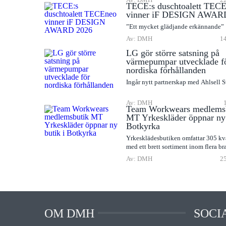
TECE:s duschtoalett TEC
vinner iF DESIGN AWAR
”Ett mycket glädjande erkännande”
Av: DMH
14
LG gör större satsning på
värmepumpar utvecklade f
nordiska förhållanden
Ingår nytt partnerskap med Ahlsell 
Av: DMH
Team Workwears medlems
MT Yrkeskläder öppnar ny 
Botkyrka
Yrkesklädesbutiken omfattar 305 kv
med ett brett sortiment inom flera br
Av: DMH
25
OM DMH
SOCI