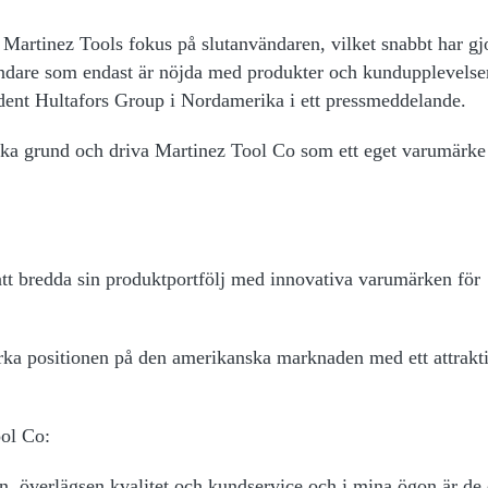
Martinez Tools fokus på slutanvändaren, vilket snabbt har gj
ändare som endast är nöjda med produkter och kundupplevelse
sident Hultafors Group i Nordamerika i ett pressmeddelande.
arka grund och driva Martinez Tool Co som ett eget varumärke 
 att bredda sin produktportfölj med innovativa varumärken för
ärka positionen på den amerikanska marknaden med ett attrakt
ol Co:
n, överlägsen kvalitet och kundservice och i mina ögon är de