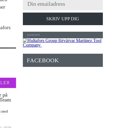
ser
SKRIV UPP DIG
afors
FACEBOOK
FLER
r på
l Team
as med
il, 2026