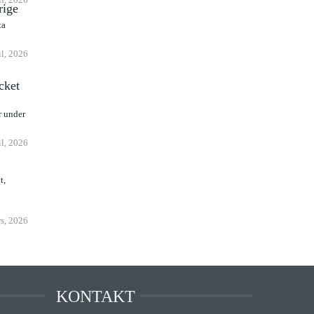
rige
ta
il, 2026
cket
r under
il, 2026
t,
s, 2026
KONTAKT