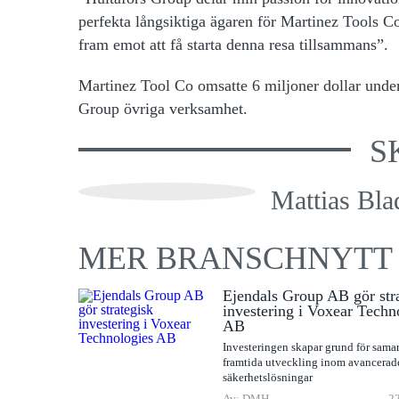
perfekta långsiktiga ägaren för Martinez Tools C
fram emot att få starta denna resa tillsammans”.
Martinez Tool Co omsatte 6 miljoner dollar under
Group övriga verksamhet.
S
Mattias Bla
MER BRANSCHNYTT
Ejendals Group AB gör str
investering i Voxear Techn
AB
Investeringen skapar grund för sama
framtida utveckling inom avancerad
säkerhetslösningar
Av: DMH
22