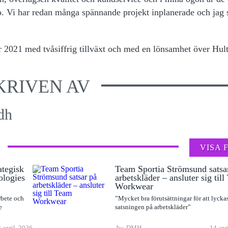
o. Vi har redan många spännande projekt inplanerade och jag 
 2021 med tvåsiffrig tillväxt och med en lönsamhet över Hult
KRIVEN AV
dh
VISA 
ategisk
Team Sportia Strömsund satsa
ologies
arbetskläder – ansluter sig til
Workwear
rbete och
”Mycket bra förutsättningar för att lyck
e
satsningen på arbetskläder”
 april, 2026
Av: DMH
14 apr