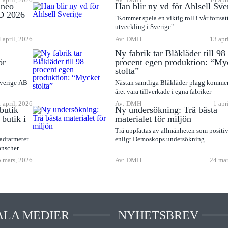
Eneo
Han blir ny vd för Ahlsell Sve
D 2026
"Kommer spela en viktig roll i vår fortsat
utveckling i Sverige"
 april, 2026
Av: DMH
13 apr
Ny fabrik tar Blåkläder till 98
ör
procent egen produktion: “My
stolta”
Sverige AB
Nästan samtliga Blåkläder-plagg komme
året vara tillverkade i egna fabriker
1 april, 2026
Av: DMH
1 apr
butik
Ny undersökning: Trä bästa
butik i
materialet för miljön
Trä uppfattas av allmänheten som positiv
adratmeter
enligt Demoskops undersökning
anscher
 mars, 2026
Av: DMH
24 mar
ALA MEDIER
NYHETSBREV