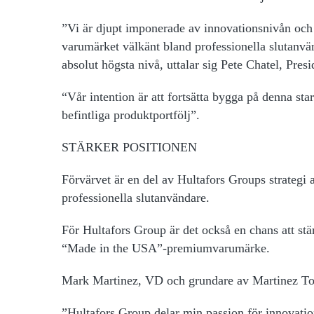
”Vi är djupt imponerade av innovationsnivån och 
varumärket välkänt bland professionella slutanv
absolut högsta nivå, uttalar sig Pete Chatel, Pre
“Vår intention är att fortsätta bygga på denna st
befintliga produktportfölj”.
STÄRKER POSITIONEN
Förvärvet är en del av Hultafors Groups strategi
professionella slutanvändare.
För Hultafors Group är det också en chans att st
“Made in the USA”-premiumvarumärke.
Mark Martinez, VD och grundare av Martinez To
”Hultafors Group delar min passion för innovatio