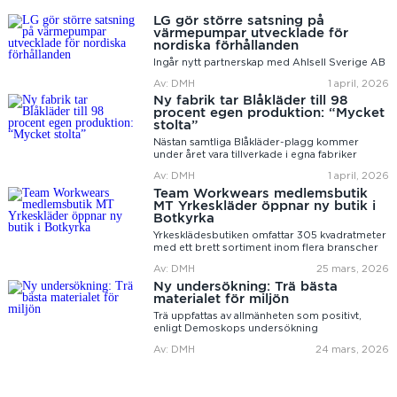
LG gör större satsning på
värmepumpar utvecklade för
nordiska förhållanden
Ingår nytt partnerskap med Ahlsell Sverige AB
Av: DMH
1 april, 2026
Ny fabrik tar Blåkläder till 98
procent egen produktion: “Mycket
stolta”
Nästan samtliga Blåkläder-plagg kommer
under året vara tillverkade i egna fabriker
Av: DMH
1 april, 2026
Team Workwears medlemsbutik
MT Yrkeskläder öppnar ny butik i
Botkyrka
Yrkesklädesbutiken omfattar 305 kvadratmeter
med ett brett sortiment inom flera branscher
Av: DMH
25 mars, 2026
Ny undersökning: Trä bästa
materialet för miljön
Trä uppfattas av allmänheten som positivt,
enligt Demoskops undersökning
Av: DMH
24 mars, 2026