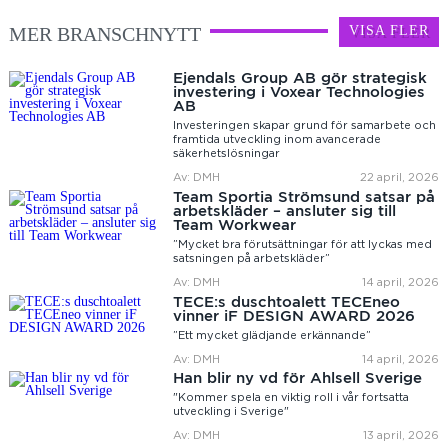
MER BRANSCHNYTT
VISA FLER
Ejendals Group AB gör strategisk
investering i Voxear Technologies
AB
Investeringen skapar grund för samarbete och
framtida utveckling inom avancerade
säkerhetslösningar
Av: DMH
22 april, 2026
Team Sportia Strömsund satsar på
arbetskläder – ansluter sig till
Team Workwear
”Mycket bra förutsättningar för att lyckas med
satsningen på arbetskläder”
Av: DMH
14 april, 2026
TECE:s duschtoalett TECEneo
vinner iF DESIGN AWARD 2026
”Ett mycket glädjande erkännande”
Av: DMH
14 april, 2026
Han blir ny vd för Ahlsell Sverige
"Kommer spela en viktig roll i vår fortsatta
utveckling i Sverige"
Av: DMH
13 april, 2026