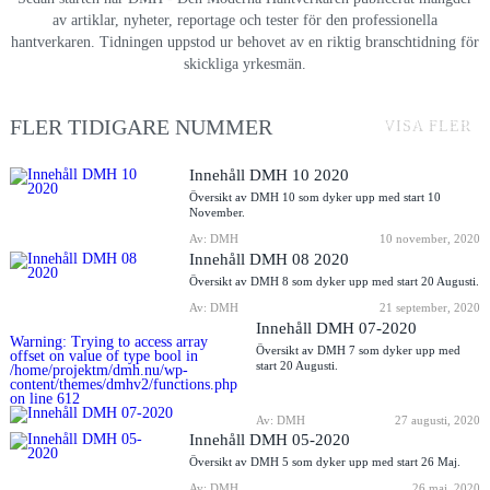
av artiklar, nyheter, reportage och tester för den professionella
hantverkaren. Tidningen uppstod ur behovet av en riktig branschtidning för
skickliga yrkesmän.
FLER TIDIGARE NUMMER
VISA FLER
Innehåll DMH 10 2020
Översikt av DMH 10 som dyker upp med start 10
November.
Av: DMH
10 november, 2020
Innehåll DMH 08 2020
Översikt av DMH 8 som dyker upp med start 20 Augusti.
Av: DMH
21 september, 2020
Innehåll DMH 07-2020
Warning
: Trying to access array
Översikt av DMH 7 som dyker upp med
offset on value of type bool in
start 20 Augusti.
/home/projektm/dmh.nu/wp-
content/themes/dmhv2/functions.php
on line
612
Av: DMH
27 augusti, 2020
Innehåll DMH 05-2020
Översikt av DMH 5 som dyker upp med start 26 Maj.
Av: DMH
26 maj, 2020