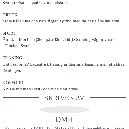
Semesteröar skapade av människor!
DRYCK
Mota både Olle och herr Ågren i grind med de bästa återställarna.
SPORT
Ärrad, tuff och en jäkel på affärer. Börje Salming vägrar vara en
”Chicken Swede”.
TRÄNING
Ont i senorna? Excentrisk träning är den smärtsamma men effektiva
lösningen.
KORSORD
Kryssa rätt med DMH och vinn fina priser.
SKRIVEN AV
DMH
Sedan starten har DMH - Den Moderna Hantverkaren publicerat mängder