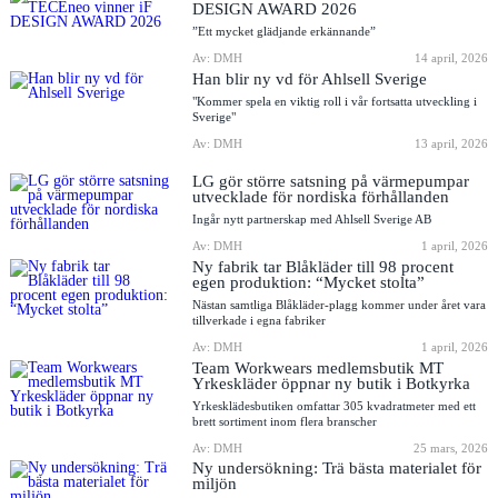
DESIGN AWARD 2026
”Ett mycket glädjande erkännande”
Av: DMH
14 april, 2026
Han blir ny vd för Ahlsell Sverige
"Kommer spela en viktig roll i vår fortsatta utveckling i
Sverige"
Av: DMH
13 april, 2026
LG gör större satsning på värmepumpar
utvecklade för nordiska förhållanden
Ingår nytt partnerskap med Ahlsell Sverige AB
Av: DMH
1 april, 2026
Ny fabrik tar Blåkläder till 98 procent
egen produktion: “Mycket stolta”
Nästan samtliga Blåkläder-plagg kommer under året vara
tillverkade i egna fabriker
Av: DMH
1 april, 2026
Team Workwears medlemsbutik MT
Yrkeskläder öppnar ny butik i Botkyrka
Yrkesklädesbutiken omfattar 305 kvadratmeter med ett
brett sortiment inom flera branscher
Av: DMH
25 mars, 2026
Ny undersökning: Trä bästa materialet för
miljön