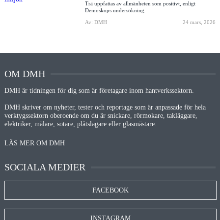
Trä uppfattas av allmänheten som positivt, enligt
Demoskops undersökning
Av: DMH
24 mars, 2026
OM DMH
DMH är tidningen för dig som är företagare inom hantverkssektorn.
DMH skriver om nyheter, tester och reportage som är anpassade för hela
verktygssektorn oberoende om du är snickare, rörmokare, takläggare,
elektriker, målare, sotare, plåtslagare eller glasmästare.
LÄS MER OM DMH
SOCIALA MEDIER
FACEBOOK
INSTAGRAM