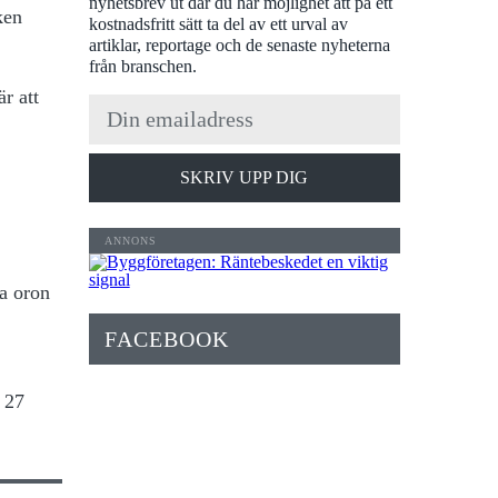
nyhetsbrev ut där du har möjlighet att på ett
ken
kostnadsfritt sätt ta del av ett urval av
artiklar, reportage och de senaste nyheterna
från branschen.
är att
SKRIV UPP DIG
ta oron
FACEBOOK
 27