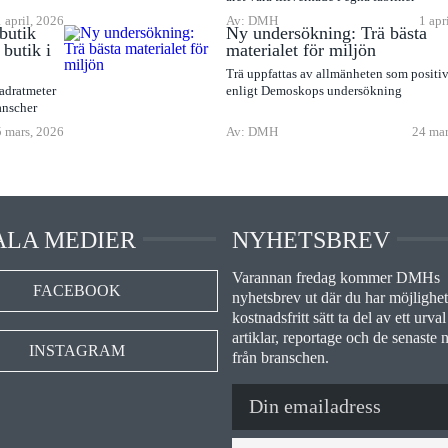
1 april, 2026
Av: DMH
1 apr
butik
Ny undersökning: Trä bästa
butik i
materialet för miljön
Trä uppfattas av allmänheten som positiv
adratmeter
enligt Demoskops undersökning
anscher
 mars, 2026
Av: DMH
24 mar
ALA MEDIER
NYHETSBREV
Varannan fredag kommer DMHs
FACEBOOK
nyhetsbrev ut där du har möjlighet 
kostnadsfritt sätt ta del av ett urval
artiklar, reportage och de senaste 
INSTAGRAM
från branschen.