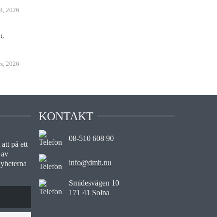
il, 2026
t,
s, 2026
KONTAKT
08-510 608 90
att på ett
 av
info@dmh.nu
nyheterna
Smidesvägen 10
171 41 Solna