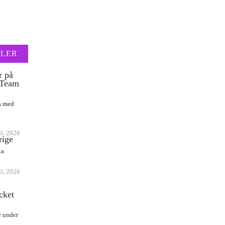
FLER
r på
l Team
as med
il, 2026
rige
ta
il, 2026
cket
r under