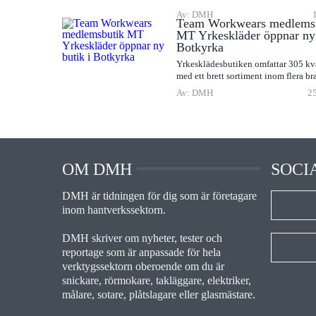
Av: DMH
Team Workwears medlems
MT Yrkeskläder öppnar ny 
Botkyrka
Yrkesklädesbutiken omfattar 305 kv
med ett brett sortiment inom flera br
Av: DMH
25
OM DMH
SOCI
DMH är tidningen för dig som är företagare
inom hantverkssektorn.
DMH skriver om nyheter, tester och
reportage som är anpassade för hela
verktygssektorn oberoende om du är
snickare, rörmokare, takläggare, elektriker,
målare, sotare, plåtslagare eller glasmästare.