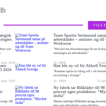
dh
VISA 
ategisk
Team Sportia Strömsund satsa
ologies
arbetskläder – ansluter sig til
Workwear
rbete och
”Mycket bra förutsättningar för att lyck
e
satsningen på arbetskläder”
 april, 2026
Av: DMH
14 apr
Eneo
Han blir ny vd för Ahlsell Sve
D 2026
"Kommer spela en viktig roll i vår fortsat
utveckling i Sverige"
 april, 2026
Av: DMH
13 apr
Ny fabrik tar Blåkläder till 98
ör
procent egen produktion: “My
stolta”
Sverige AB
Nästan samtliga Blåkläder-plagg komme
året vara tillverkade i egna fabriker