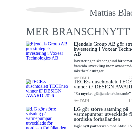
Mattias Bla
MER BRANSCHNYTT
Ejendals Group AB gör str
investering i Voxear Techn
AB
Investeringen skapar grund för sama
framtida utveckling inom avancerad
säkerhetslösningar
Av: DMH
22
TECE:s duschtoalett TEC
vinner iF DESIGN AWAR
”Ett mycket glädjande erkännande”
Av: DMH
14
LG gör större satsning på
värmepumpar utvecklade f
nordiska förhållanden
Ingår nytt partnerskap med Ahlsell 