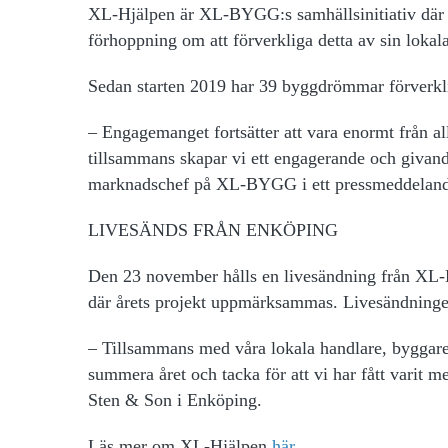
XL-Hjälpen är XL-BYGG:s samhällsinitiativ där 
förhoppning om att förverkliga detta av sin lo
Sedan starten 2019 har 39 byggdrömmar förverkli
– Engagemanget fortsätter att vara enormt från al
tillsammans skapar vi ett engagerande och givande
marknadschef på XL-BYGG i ett pressmeddeland
LIVESÄNDS FRÅN ENKÖPING
Den 23 november hålls en livesändning från X
där årets projekt uppmärksammas. Livesändninge
– Tillsammans med våra lokala handlare, byggare 
summera året och tacka för att vi har fått varit 
Sten & Son i Enköping.
Läs mer om XL-Hjälpen
här.