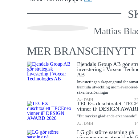
S
Mattias Bla
MER BRANSCHNYTT
Ejendals Group AB gör str
investering i Voxear Techn
AB
Investeringen skapar grund för sama
framtida utveckling inom avancerad
säkerhetslösningar
Av: DMH
22
TECE:s duschtoalett TEC
vinner iF DESIGN AWAR
”Ett mycket glädjande erkännande”
Av: DMH
14
LG gör större satsning på
värmepumpar utvecklade f