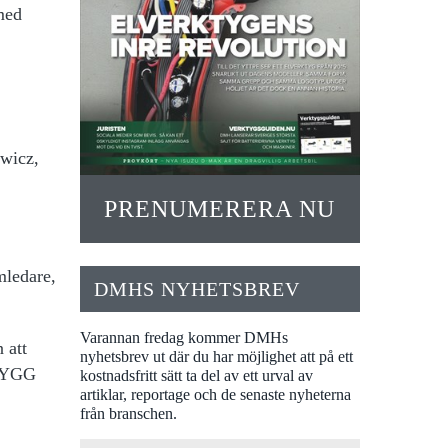
med
.
owicz,
PRENUMERERA NU
ledare,
DMHS NYHETSBREV
Varannan fredag kommer DMHs
 att
nyhetsbrev ut där du har möjlighet att på ett
-BYGG
kostnadsfritt sätt ta del av ett urval av
artiklar, reportage och de senaste nyheterna
från branschen.