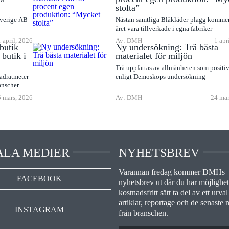
stolta”
Sverige AB
Nästan samtliga Blåkläder-plagg komme
året vara tillverkade i egna fabriker
1 april, 2026
Av: DMH
1 apr
butik
Ny undersökning: Trä bästa
butik i
materialet för miljön
Trä uppfattas av allmänheten som positiv
adratmeter
enligt Demoskops undersökning
anscher
 mars, 2026
Av: DMH
24 mar
ALA MEDIER
NYHETSBREV
Varannan fredag kommer DMHs
FACEBOOK
nyhetsbrev ut där du har möjlighet 
kostnadsfritt sätt ta del av ett urval
artiklar, reportage och de senaste 
INSTAGRAM
från branschen.