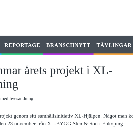
REPORTAGE
BRANSCHNYTT
TÄVLINGAR
r årets projekt i XL-
ning
gprojekt genom sitt samhällsinitiativ XL-Hjälpen. Något man 
 den 23 november från XL-BYGG Sten & Son i Enköping.