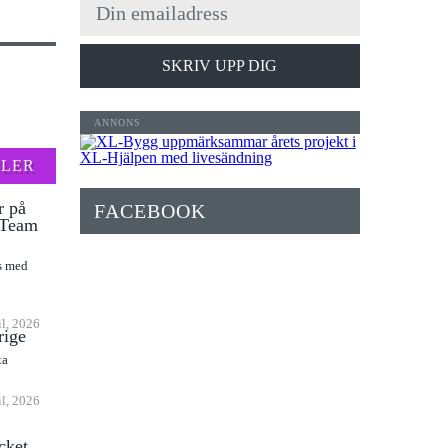
SKRIV UPP DIG
FLER
r på
FACEBOOK
l Team
as med
il, 2026
rige
ta
il, 2026
cket