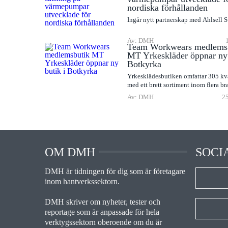
nordiska förhållanden
Ingår nytt partnerskap med Ahlsell 
Av: DMH
Team Workwears medlems
MT Yrkeskläder öppnar ny 
Botkyrka
Yrkesklädesbutiken omfattar 305 kv
med ett brett sortiment inom flera br
Av: DMH
25
OM DMH
SOCI
DMH är tidningen för dig som är företagare
inom hantverkssektorn.
DMH skriver om nyheter, tester och
reportage som är anpassade för hela
verktygssektorn oberoende om du är