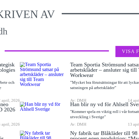
KRIVEN AV
dh
VISA 
ategisk
Team Sportia Strömsund satsa
ologies
arbetskläder – ansluter sig til
Workwear
rbete och
”Mycket bra förutsättningar för att lyck
e
satsningen på arbetskläder”
 april, 2026
Av: DMH
14 apr
Eneo
Han blir ny vd för Ahlsell Sve
D 2026
"Kommer spela en viktig roll i vår fortsat
utveckling i Sverige"
 april, 2026
Av: DMH
13 apr
Ny fabrik tar Blåkläder till 98
ör
procent egen produktion: “My