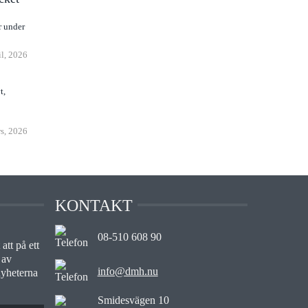
r under
il, 2026
t,
s, 2026
KONTAKT
08-510 608 90
att på ett
 av
info@dmh.nu
nyheterna
Smidesvägen 10