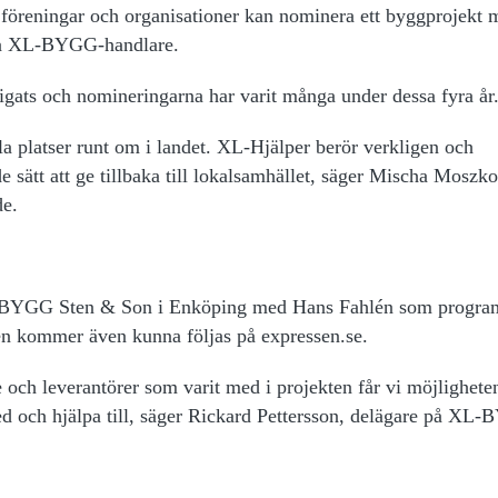
föreningar och organisationer kan nominera ett byggprojekt 
kala XL-BYGG-handlare.
gats och nomineringarna har varit många under dessa fyra år
la platser runt om i landet. XL-Hjälper berör verkligen och
 sätt att ge tillbaka till lokalsamhället, säger Mischa Moszk
e.
L-BYGG Sten & Son i Enköping med Hans Fahlén som program
n kommer även kunna följas på expressen.se.
och leverantörer som varit med i projekten får vi möjligheten
med och hjälpa till, säger Rickard Pettersson, delägare på XL