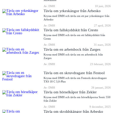
Milwaukee
Av: DMH
10 juni, 2026
Tävla om yrkeskängor från Arbesko
Kryssa med DMH och tävla om ett par yrkeskängor från
Arbesko
Av: DMH
27 april, 2026
Tävla om fallskyddskit från Cresto
Kryssa med DMH och tävla om ett fallskyddskit från
Cresto
Av: DMH
31 mars, 2026
Tävla om en arbetsbock från Zarges
Kryssa med DMH och tävla om en arbetsbock från
Zarges
Av: DMH
23 februari, 2026
Tävla om en skruvdragare från Festool
Kryssa med DMH och tävla om Festools skruvdragare
TXS 18 C 3,0-Plus
Av: DMH
26 januari, 2026
Tävla om hörselkåpor från Zekler
Kryssa med DMH och tävla om hörselkåporna Sonic 550
från Zekler
Av: DMH
9 december, 2025
Tävla om skyddskängor från Arbesko