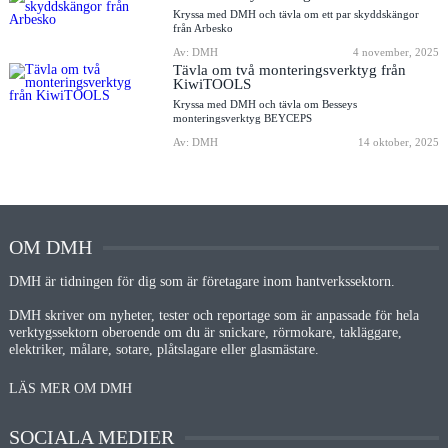
Kryssa med DMH och tävla om ett par skyddskängor
från Arbesko
Av: DMH
4 november, 2025
Tävla om två monteringsverktyg från
KiwiTOOLS
Kryssa med DMH och tävla om Besseys
monteringsverktyg BEYCEPS
Av: DMH
14 oktober, 2025
OM DMH
DMH är tidningen för dig som är företagare inom hantverkssektorn.
DMH skriver om nyheter, tester och reportage som är anpassade för hela
verktygssektorn oberoende om du är snickare, rörmokare, takläggare,
elektriker, målare, sotare, plåtslagare eller glasmästare.
LÄS MER OM DMH
SOCIALA MEDIER