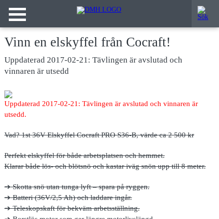
Vinn en elskyffel från Cocraft!
Uppdaterad 2017-02-21: Tävlingen är avslutad och
vinnaren är utsedd
Uppdaterad 2017-02-21: Tävlingen är avslutad och vinnaren är
utsedd.
Vad?
1st 36V Elskyffel Cocraft PRO S36-B, värde ca 2 500 kr
Perfekt elskyffel för både arbetsplatsen och hemmet.
Klarar både lös- och blötsnö och kastar iväg snön upp till 8 meter.
➔ Skotta snö utan tunga lyft – spara på ryggen.
➔ Batteri (36V/2,5 Ah) och laddare ingår.
➔ Teleskopskaft för bekväm arbetsställning.
➔ Borstlös motor som ger längre motorlivslängd