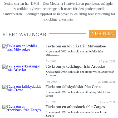
Sedan starten har DMH - Den Moderna Hantverkaren publicerat mängder
av artiklar, nyheter, reportage och tester för den professionella
hantverkaren. Tidningen uppstod ur behovet av en riktig branschtidning för
skickliga yrkesmän.
FLER TÄVLINGAR
VISA FLER
Tävla om en lövblås från Milwaukee
Kryssa med DMH och tävla om en lövblås från
Milwaukee
Av: DMH
10 juni, 2026
Tävla om yrkeskängor från Arbesko
Kryssa med DMH och tävla om ett par yrkeskängor från
Arbesko
Av: DMH
27 april, 2026
Tävla om fallskyddskit från Cresto
Kryssa med DMH och tävla om ett fallskyddskit från
Cresto
Av: DMH
31 mars, 2026
Tävla om en arbetsbock från Zarges
Kryssa med DMH och tävla om en arbetsbock från
Zarges