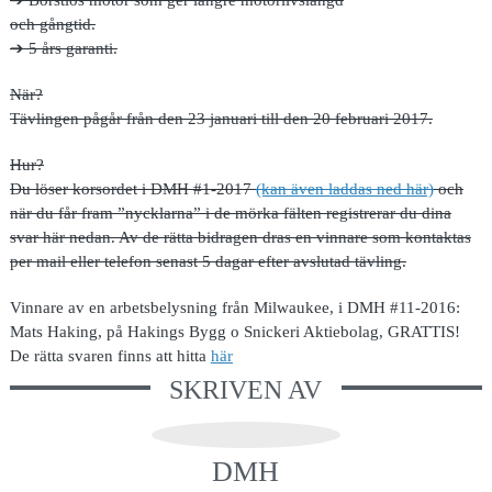
och gångtid.
➔ 5 års garanti.
När?
Tävlingen pågår från den 23 januari till den 20 februari 2017.
Hur?
Du löser korsordet i DMH #1-2017
(kan även laddas ned här)
och
när du får fram ”nycklarna” i de mörka fälten registrerar du dina
svar här nedan. Av de rätta bidragen dras en vinnare som kontaktas
per mail eller telefon senast 5 dagar efter avslutad tävling.
Vinnare av en arbetsbelysning från Milwaukee, i DMH #11-2016:
Mats Haking, på Hakings Bygg o Snickeri Aktiebolag, GRATTIS!
De rätta svaren finns att hitta
här
SKRIVEN AV
DMH