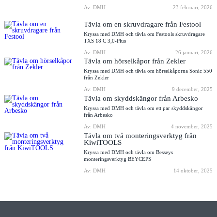
Av: DMH
23 februari, 2026
Tävla om en skruvdragare från Festool
Kryssa med DMH och tävla om Festools skruvdragare
TXS 18 C 3,0-Plus
Av: DMH
26 januari, 2026
Tävla om hörselkåpor från Zekler
Kryssa med DMH och tävla om hörselkåporna Sonic 550
från Zekler
Av: DMH
9 december, 2025
Tävla om skyddskängor från Arbesko
Kryssa med DMH och tävla om ett par skyddskängor
från Arbesko
Av: DMH
4 november, 2025
Tävla om två monteringsverktyg från
KiwiTOOLS
Kryssa med DMH och tävla om Besseys
monteringsverktyg BEYCEPS
Av: DMH
14 oktober, 2025