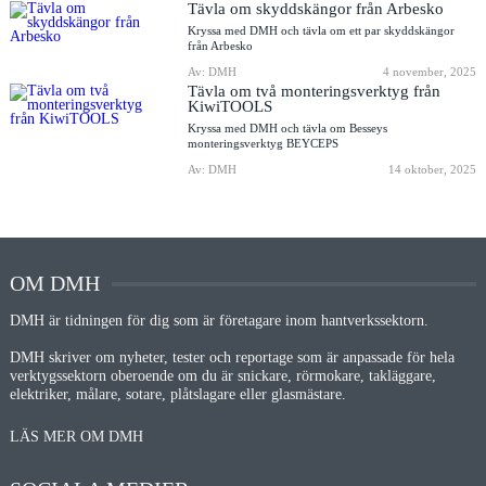
Tävla om skyddskängor från Arbesko
Kryssa med DMH och tävla om ett par skyddskängor
från Arbesko
Av: DMH
4 november, 2025
Tävla om två monteringsverktyg från
KiwiTOOLS
Kryssa med DMH och tävla om Besseys
monteringsverktyg BEYCEPS
Av: DMH
14 oktober, 2025
OM DMH
DMH är tidningen för dig som är företagare inom hantverkssektorn.
DMH skriver om nyheter, tester och reportage som är anpassade för hela
verktygssektorn oberoende om du är snickare, rörmokare, takläggare,
elektriker, målare, sotare, plåtslagare eller glasmästare.
LÄS MER OM DMH