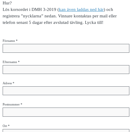
Hur?
Lös korsordet i DMH 3-2019 (
kan även laddas ned här
) och
registrera ”nycklarna” nedan. Vinnare kontaktas per mail eller
telefon senast 5 dagar efter avslutad tävling. Lycka till!
Förnamn *
Efternamn *
Adress *
Postnummer *
Ort *