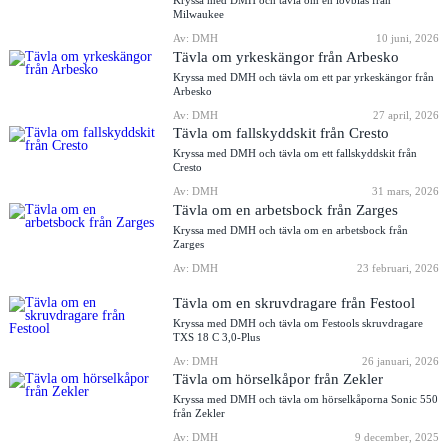
Kryssa med DMH och tävla om en lövblås från
Milwaukee
Av: DMH
10 juni, 2026
Tävla om yrkeskängor från Arbesko
Kryssa med DMH och tävla om ett par yrkeskängor från
Arbesko
Av: DMH
27 april, 2026
Tävla om fallskyddskit från Cresto
Kryssa med DMH och tävla om ett fallskyddskit från
Cresto
Av: DMH
31 mars, 2026
Tävla om en arbetsbock från Zarges
Kryssa med DMH och tävla om en arbetsbock från
Zarges
Av: DMH
23 februari, 2026
Tävla om en skruvdragare från Festool
Kryssa med DMH och tävla om Festools skruvdragare
TXS 18 C 3,0-Plus
Av: DMH
26 januari, 2026
Tävla om hörselkåpor från Zekler
Kryssa med DMH och tävla om hörselkåporna Sonic 550
från Zekler
Av: DMH
9 december, 2025