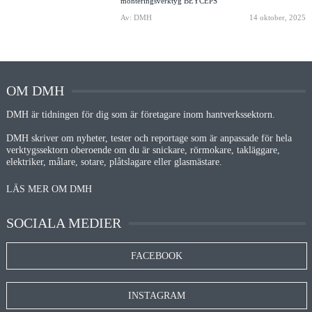
monteringsverktyg BEYCEPS
Av: DMH
14 oktober, 2025
OM DMH
DMH är tidningen för dig som är företagare inom hantverkssektorn.
DMH skriver om nyheter, tester och reportage som är anpassade för hela
verktygssektorn oberoende om du är snickare, rörmokare, takläggare,
elektriker, målare, sotare, plåtslagare eller glasmästare.
LÄS MER OM DMH
SOCIALA MEDIER
FACEBOOK
INSTAGRAM