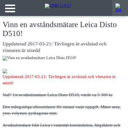
Vinn en avståndsmätare Leica Disto
D510!
Uppdaterad 2017-03-21: Tävlingen är avslutad och
vinnaren är utsedd
Uppdaterad 2017-03-21: Tävlingen är avslutad och vinnaren är
utsett!
Vad?
1st avståndsmätare Leica Disto D510, värde ca 5 300 kr
Den mångsidiga allroundaren för nästan varje uppgift
.
Mäter area,
ytor, volymer, pythagoras mm.
Avståndsmätare från Leica i vattentät konstruktion, färgskärm och