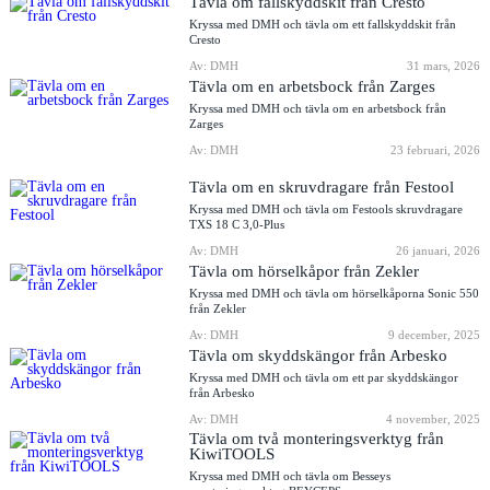
Tävla om fallskyddskit från Cresto
Kryssa med DMH och tävla om ett fallskyddskit från
Cresto
Av: DMH
31 mars, 2026
Tävla om en arbetsbock från Zarges
Kryssa med DMH och tävla om en arbetsbock från
Zarges
Av: DMH
23 februari, 2026
Tävla om en skruvdragare från Festool
Kryssa med DMH och tävla om Festools skruvdragare
TXS 18 C 3,0-Plus
Av: DMH
26 januari, 2026
Tävla om hörselkåpor från Zekler
Kryssa med DMH och tävla om hörselkåporna Sonic 550
från Zekler
Av: DMH
9 december, 2025
Tävla om skyddskängor från Arbesko
Kryssa med DMH och tävla om ett par skyddskängor
från Arbesko
Av: DMH
4 november, 2025
Tävla om två monteringsverktyg från
KiwiTOOLS
Kryssa med DMH och tävla om Besseys