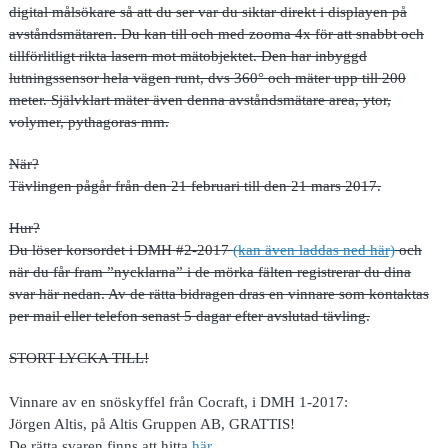
digital målsökare så att du ser var du siktar direkt i displayen på
avståndsmätaren. Du kan till och med zooma 4x för att snabbt och
tillförlitligt rikta lasern mot mätobjektet. Den har inbyggd
lutningssensor hela vägen runt, dvs 360° och mäter upp till 200
meter. Självklart mäter även denna avståndsmätare area, ytor,
volymer, pythagoras mm.
När?
Tävlingen pågår från den 21 februari till den 21 mars 2017.
Hur?
Du löser korsordet i DMH #2-2017
(kan även laddas ned här)
och
när du får fram ”nycklarna” i de mörka fälten registrerar du dina
svar här nedan. Av de rätta bidragen dras en vinnare som kontaktas
per mail eller telefon senast 5 dagar efter avslutad tävling.
STORT LYCKA TILL!
Vinnare av en snöskyffel från Cocraft, i DMH 1-2017:
Jörgen Altis, på Altis Gruppen AB, GRATTIS!
De rätta svaren finns att hitta
här