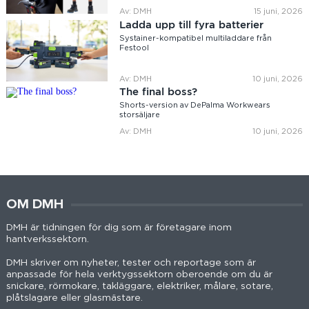
Av: DMH
15 juni, 2026
Ladda upp till fyra batterier
Systainer-kompatibel multiladdare från
Festool
Av: DMH
10 juni, 2026
The final boss?
Shorts-version av DePalma Workwears
storsäljare
Av: DMH
10 juni, 2026
OM DMH
DMH är tidningen för dig som är företagare inom
hantverkssektorn.
DMH skriver om nyheter, tester och reportage som är
anpassade för hela verktygssektorn oberoende om du är
snickare, rörmokare, takläggare, elektriker, målare, sotare,
plåtslagare eller glasmästare.