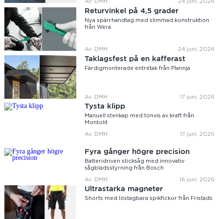
Av: DMH
24 juni, 2026
Returvinkel på 4,5 grader
Nya spärrhandtag med slimmad konstruktion
från Wera
Av: DMH
24 juni, 2026
Taklagsfest på en kafferast
Färdigmonterade entrétak från Plannja
Av: DMH
17 juni, 2026
Tysta klipp
Manuell stenkap med tonvis av kraft från
Montolit
Av: DMH
17 juni, 2026
Fyra gånger högre precision
Batteridriven sticksåg med innovativ
sågbladsstyrning från Bosch
Av: DMH
16 juni, 2026
Ultrastarka magneter
Shorts med löstagbara spikfickor från Fristads