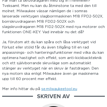
Får man ta skruvdragaren med sig in i himmelen?
Tveksamt. Men nu kan du åtminstone ta med den till
molnet. Milwaukee vässar nämligen de i somras
lanserade verktygen slagborrmaskinen M18 FPD2-502X,
borrskruvdragaren M18 FDD2-502X och
slagskruvdragaren M18 FID2-502X med nya motorer och
funktionen ONE-KEY. Vad innebär nu det då?
Ja, förutom att du kan spåra och låsa verktyget vid
förlust eller stöld får du även tillgång till en rad
anpassnings- och hanteringsfunktioner med vilka du kan
optimera hastighet och effekt, som anti-kickbackteknik
och ett självborrande skruvläge som automatiskt
stänger av verktyget när en skruv är fastdragen. Den
nya motorn ska enligt Milwaukee även ge maskinerna
upp till 60 procent mer effekt.
Mer info hittar du på
se.milwaukeetool.eu
SKRIVEN AV