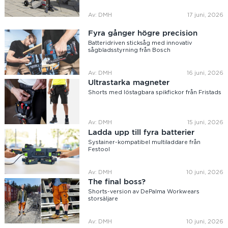
Av: DMH
17 juni, 2026
Fyra gånger högre precision
Batteridriven sticksåg med innovativ
sågbladsstyrning från Bosch
Av: DMH
16 juni, 2026
Ultrastarka magneter
Shorts med löstagbara spikfickor från Fristads
Av: DMH
15 juni, 2026
Ladda upp till fyra batterier
Systainer-kompatibel multiladdare från
Festool
Av: DMH
10 juni, 2026
The final boss?
Shorts-version av DePalma Workwears
storsäljare
Av: DMH
10 juni, 2026