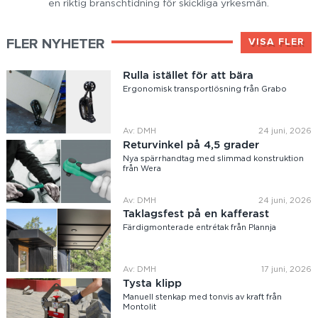
en riktig branschtidning för skickliga yrkesmän.
FLER NYHETER
VISA FLER
Rulla istället för att bära
Ergonomisk transportlösning från Grabo
Av: DMH
24 juni, 2026
Returvinkel på 4,5 grader
Nya spärrhandtag med slimmad konstruktion
från Wera
Av: DMH
24 juni, 2026
Taklagsfest på en kafferast
Färdigmonterade entrétak från Plannja
Av: DMH
17 juni, 2026
Tysta klipp
Manuell stenkap med tonvis av kraft från
Montolit