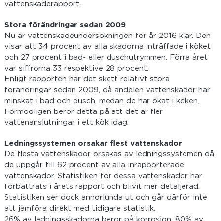
vattenskaderapport.
Stora förändringar sedan 2009
Nu är vattenskadeundersökningen för år 2016 klar. Den
visar att 34 procent av alla skadorna inträffade i köket
och 27 procent i bad- eller duschutrymmen. Förra året
var siffrorna 33 respektive 28 procent.
Enligt rapporten har det skett relativt stora
förändringar sedan 2009, då andelen vattenskador har
minskat i bad och dusch, medan de har ökat i köken.
Förmodligen beror detta på att det är fler
vattenanslutningar i ett kök idag.
Ledningssystemen orsakar flest vattenskador
De flesta vattenskador orsakas av ledningssystemen då
de uppgår till 62 procent av alla inrapporterade
vattenskador. Statistiken för dessa vattenskador har
förbättrats i årets rapport och blivit mer detaljerad.
Statistiken ser dock annorlunda ut och går därför inte
att jämföra direkt med tidigare statistik.
26% av ledningsskadorna beror på korrosion, 80% av