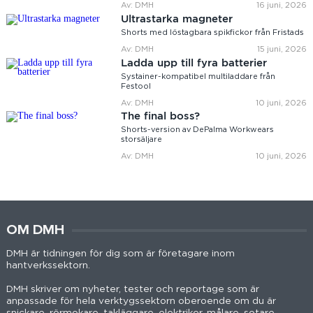
Av: DMH
16 juni, 2026
Ultrastarka magneter
Shorts med löstagbara spikfickor från Fristads
Av: DMH
15 juni, 2026
Ladda upp till fyra batterier
Systainer-kompatibel multiladdare från
Festool
Av: DMH
10 juni, 2026
The final boss?
Shorts-version av DePalma Workwears
storsäljare
Av: DMH
10 juni, 2026
OM DMH
DMH är tidningen för dig som är företagare inom
hantverkssektorn.
DMH skriver om nyheter, tester och reportage som är
anpassade för hela verktygssektorn oberoende om du är