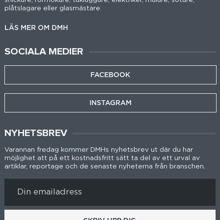
snickare, rörmokare, takläggare, elektriker, målare, sotare,
plåtslagare eller glasmästare.
LÄS MER OM DMH
SOCIALA MEDIER
FACEBOOK
INSTAGRAM
NYHETSBREV
Varannan fredag kommer DMHs nyhetsbrev ut där du har
möjlighet att på ett kostnadsfritt sätt ta del av ett urval av
artiklar, reportage och de senaste nyheterna från branschen.