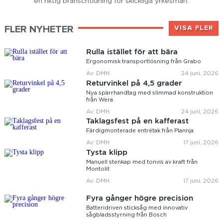
en riktig branschtidning för skickliga yrkesmän.
FLER NYHETER
VISA FLER
Rulla istället för att bära
Ergonomisk transportlösning från Grabo
Av: DMH
24 juni, 2026
Returvinkel på 4,5 grader
Nya spärrhandtag med slimmad konstruktion
från Wera
Av: DMH
24 juni, 2026
Taklagsfest på en kafferast
Färdigmonterade entrétak från Plannja
Av: DMH
17 juni, 2026
Tysta klipp
Manuell stenkap med tonvis av kraft från
Montolit
Av: DMH
17 juni, 2026
Fyra gånger högre precision
Batteridriven sticksåg med innovativ
sågbladsstyrning från Bosch