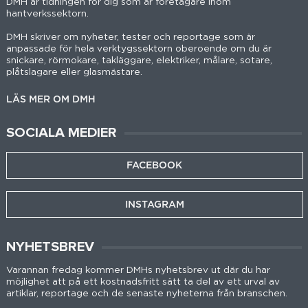
DMH är tidningen för dig som är företagare inom
hantverkssektorn.
DMH skriver om nyheter, tester och reportage som är
anpassade för hela verktygssektorn oberoende om du är
snickare, rörmokare, takläggare, elektriker, målare, sotare,
plåtslagare eller glasmästare.
LÄS MER OM DMH
SOCIALA MEDIER
FACEBOOK
INSTAGRAM
NYHETSBREV
Varannan fredag kommer DMHs nyhetsbrev ut där du har
möjlighet att på ett kostnadsfritt sätt ta del av ett urval av
artiklar, reportage och de senaste nyheterna från branschen.