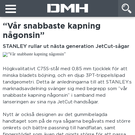
“Vår snabbaste kapning
någonsin”
STANLEY rullar ut nästa generation JetCut-sågar
Högkvalitativt C75S-stål med 0,85 mm tjocklek för att
minska bladets böjning, och en djup 3PT-trippelslipad
tandgeometri. Detta är anledningarna till att STANLEY:s
marknadsavdelning svänger sig med begrepp som ”vår
snabbaste kapning någonsin” i samband med
lanseringen av sina nya JetCut-handsågar.
Nytt är också designen av det gummibelagda
handtaget som på de nya sågarna begåvats med större
omkrets och bättre passning till handflatan, samt
fingerstödet som även det gjorts större för att passa