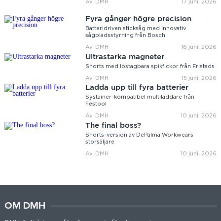
Av: DMH
17 juni, 2026
Fyra gånger högre precision
Batteridriven sticksåg med innovativ
sågbladsstyrning från Bosch
Av: DMH
16 juni, 2026
Ultrastarka magneter
Shorts med löstagbara spikfickor från Fristads
Av: DMH
15 juni, 2026
Ladda upp till fyra batterier
Systainer-kompatibel multiladdare från
Festool
Av: DMH
10 juni, 2026
The final boss?
Shorts-version av DePalma Workwears
storsäljare
Av: DMH
10 juni, 2026
OM DMH