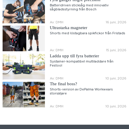
Batteridriven sticksåg med innovativ
sågbladsstyrning från Bosch
Av: DMH
16 juni, 2026
Ultrastarka magneter
Shorts med löstagbara spikfickor från Fristads
Av: DMH
15 juni, 2026
Ladda upp till fyra batterier
Systainer-kompatibel multiladdare från
Festool
Av: DMH
10 juni, 2026
The final boss?
Shorts-version av DePalma Workwears
storsäljare
Av: DMH
10 juni, 2026