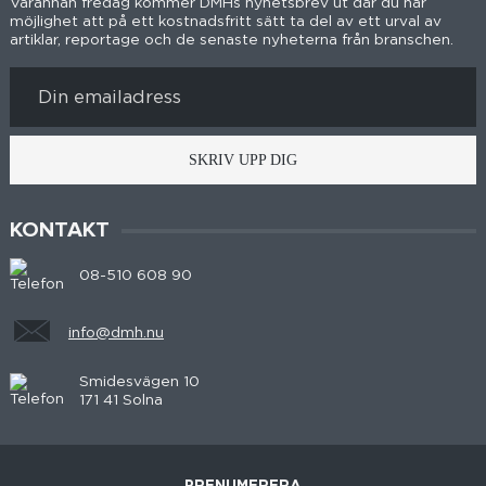
Varannan fredag kommer DMHs nyhetsbrev ut där du har
möjlighet att på ett kostnadsfritt sätt ta del av ett urval av
artiklar, reportage och de senaste nyheterna från branschen.
SKRIV UPP DIG
KONTAKT
08-510 608 90
info@dmh.nu
Smidesvägen 10
171 41 Solna
PRENUMERERA