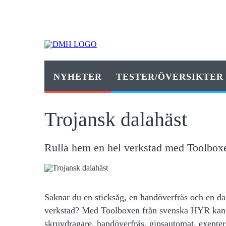
NYHETER
TESTER/ÖVERSIKTER
Trojansk dalahäst
Rulla hem en hel verkstad med Toolbox
Saknar du en
sticksåg, en handöverfräs och en dam
verkstad? Med Toolboxen från svenska HYR kan d
skruvdragare, handöverfräs, gipsautomat, exenter