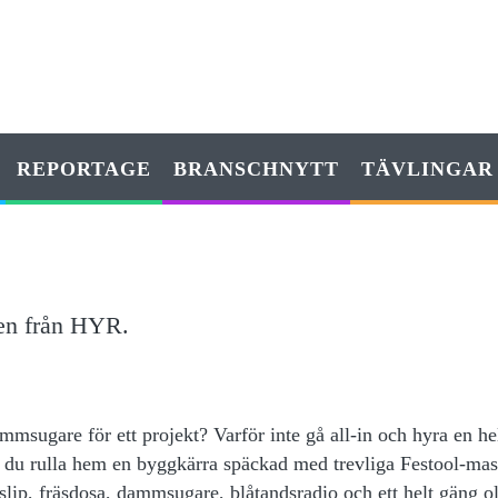
REPORTAGE
BRANSCHNYTT
TÄVLINGAR
en från HYR.
msugare för ett projekt? Varför inte gå all-in och hyra en he
u rulla hem en byggkärra späckad med trevliga Festool-mas
slip, fräsdosa, dammsugare, blåtandsradio och ett helt gäng o