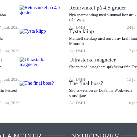
Returvinkel på 4,5 grader
rabo
Nya spärrhandtag med slimmad konstruk
från Wera
4 juni, 2026
Av: DMH
24 ju
Tysta klipp
ja
Manuell stenkap med tonvis av kraft frå
Montolit
7 juni, 2026
Av: DMH
17 ju
n
Ultrastarka magneter
v
Shorts med löstagbara spikfickor från Fri
6 juni, 2026
Av: DMH
15 ju
r
The final boss?
rån Festool
Shorts-version av DePalma Workwears
storsäljare
0 juni, 2026
Av: DMH
10 ju
ALA MEDIER
NYHETSBREV