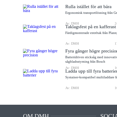
Rulla istället för att bära
Ergonomisk transportlösning från G
Av: DMH
2
Taklagsfest på en kafferast
Färdigmonterade entrétak från Plann
Av: DMH
1
Fyra gånger högre precisio
Batteridriven sticksåg med innovati
sågbladsstyrning från Bosch
Av: DMH
1
Ladda upp till fyra batterie
Systainer-kompatibel multiladdare f
Av: DMH
1
OM DMH
SOCI