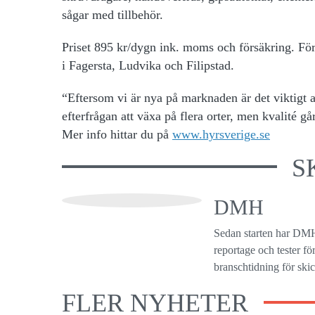
sågar med tillbehör.
Priset 895 kr/dygn ink. moms och försäkring. Fö
i Fagersta, Ludvika och Filipstad.
“Eftersom vi är nya på marknaden är det viktigt at
efterfrågan att växa på flera orter, men kvalité g
Mer info hittar du på
www.hyrsverige.se
S
DMH
Sedan starten har DMH
reportage och tester f
branschtidning för ski
FLER NYHETER