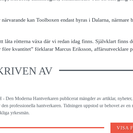
r närvarande kan Toolboxen endast hyras i Dalarna, närmare 
t låta rötterna växa där vi redan idag finns. Självklart finns d
år före kvantitet” förklarar Marcus Eriksson, affärsutvecklare
KRIVEN AV
 - Den Moderna Hantverkaren publicerat mängder av artiklar, nyheter,
ör den professionella hantverkaren. Tidningen uppstod ur behovet av en r
ckliga yrkesmän.
VISA 